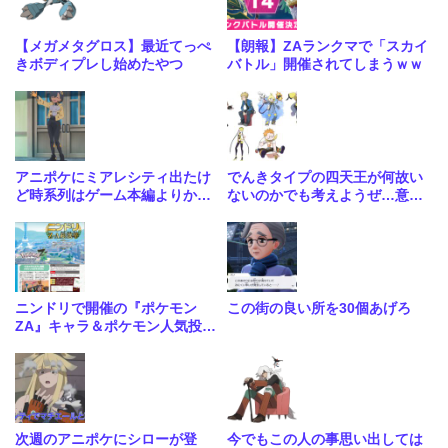
【メガメタグロス】最近てっぺ
【朗報】ZAランクマで「スカイ
きボディプレし始めたやつ
バトル」開催されてしまうｗｗ
アニポケにミアレシティ出たけ
でんきタイプの四天王が何故い
ど時系列はゲーム本編よりかな
ないのかでも考えようぜ…意外
り前っぽいな
と四天王にいないタイプってあ
るよな
ニンドリで開催の『ポケモン
この街の良い所を30個あげろ
ZA』キャラ＆ポケモン人気投
票、結果がこちらです
次週のアニポケにシローが登
今でもこの人の事思い出しては