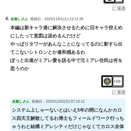
返信
名無しさん
:
投稿日：2025/11/01(土) 23:12:28
本編は新キャラ達に解決させるために旧キャラ控えめ
にしたって意図は汲めるんだけど
やっぱりタワーがあんなことになってるのに影すら出
てこないシトロンとか違和感あるわ
ぽっと出達がミアレ愛を語る中で元ミアレ住民は何を
思うのか
+10
返信
名無しさん
:
投稿日：2025/11/02(日) 07:10:12
システム上しゃーないとはいえ5年の間になんかカロ
ス四天王解散してるわ博士もフィールドワーク行っち
ゃうわと結構ミアレシティだけじゃなくてカロス全体