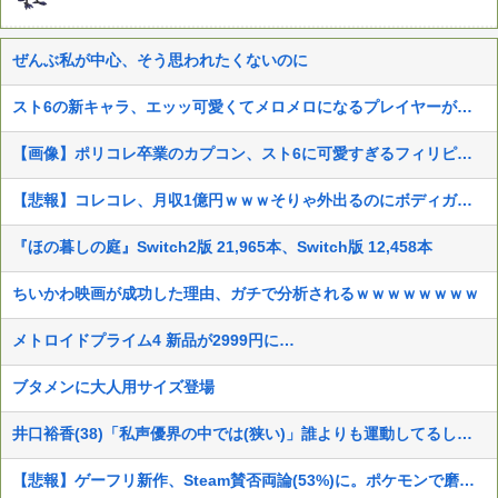
ぜんぶ私が中心、そう思われたくないのに
スト6の新キャラ、エッッ可愛くてメロメロになるプレイヤーが続出ｗｗ
【画像】ポリコレ卒業のカプコン、スト6に可愛すぎるフィリピン人キャラ実装！
【悲報】コレコレ、月収1億円ｗｗｗそりゃ外出るのにボディガードつけるわ…
『ほの暮しの庭』Switch2版 21,965本、Switch版 12,458本
ちいかわ映画が成功した理由、ガチで分析されるｗｗｗｗｗｗｗｗ
メトロイドプライム4 新品が2999円に…
ブタメンに大人用サイズ登場
井口裕香(38)「私声優界の中では(狭い)」誰よりも運動してるしお尻仕上がってると自負してます。負けないっ！」
【悲報】ゲーフリ新作、Steam賛否両論(53%)に。ポケモンで磨いた技術力…