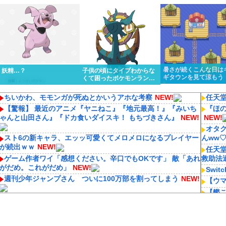
くっと優勝しちゃうけど…
リスってあんまり比較
ってるんだけど…
ないよね
暑さが続くこんな日は
妖精…？
子供の頃にタイプわからな
ギタウンを見て涼もう
くて困ったポケモンランキ
ング１位はる
ちいかわ、モモンガが死ぬとかいうアホな考察
NEW!
任天堂
【驚報】 最近のアニメ『ヤニねこ』『地元最高！』『みいち
『ほの暮
ゃんと山田さん』『ドカ食いダイスキ！ もちづきさん』
NEW!
NEW!
オタ
スト6の新キャラ、エッッ可愛くてメロメロになるプレイヤー
んww
が続出ｗｗ
NEW!
任天
ゲーム作者ワイ「感想ください。辛口でもOKです」 敵「あれ
救助法
がだめ。これがだめ」
NEW!
Swi
週刊少年ジャンプさん ついに100万部を割ってしまう
NEW!
【ウ
【艦こ
ぴろし社長ブチギレ「ジョジョASBカカロット鬼滅ナルティ
【崩
メット作ったのにジャンブ公式にブロックされたんだが⁉」
つの上
NEW!
【ウ