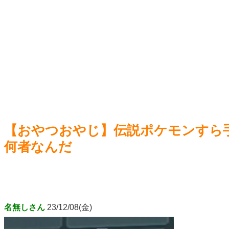
【悲報】オタクの高齢化問題、深刻
NEW!
変だよ
死神のコスプレをして隣のビルの屋上から病院を眺めていた
【艦
男を逮捕ｗｗｗ
NEW!
アニメ監督・押井守さん「実写映画やアニメ版などで『原作
通りでよかった』なんて感想はとんでもない無知蒙昧な思考」
NEW!
ヌードデッサンの犯人
NEW!
Power
Powered by livedoor 相互RSS
【おやつおやじ】伝説ポケモンすら
何者なんだ
名無しさん
23/12/08(金)