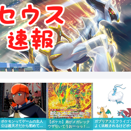
ポケモンってゲームの主人
ガブリアスとフライゴ
【ポケカ】弟がメガレック
公は超天才だから初めて出
よく比較されるけどボ
ウザ引いてうおーっっ！！
場したポケモンリーグもさ
ンダやカイリューとチ
かっけー！！って一緒にな