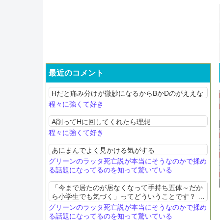
最近のコメント
Hだと痛み分けが微妙になるからBかDのがええな
程々に強くて好き
A削ってHに回してくれたら理想
程々に強くて好き
あにまんでよく見かける気がする
グリーンのラッタ死亡説が本当にそうなのかで揉め
る話題になってるのを知って驚いている
「今まで居たのが居なくなって手持ち五体～だか
ら小学生でも気づく」ってどういうことです？ 6
匹が5匹に減ったなら分かるんですけど。まず敵
グリーンのラッタ死亡説が本当にそうなのかで揉め
手持ちはごく一部以外、ワタルでさえ5匹。シゲ
る話題になってるのを知って驚いている