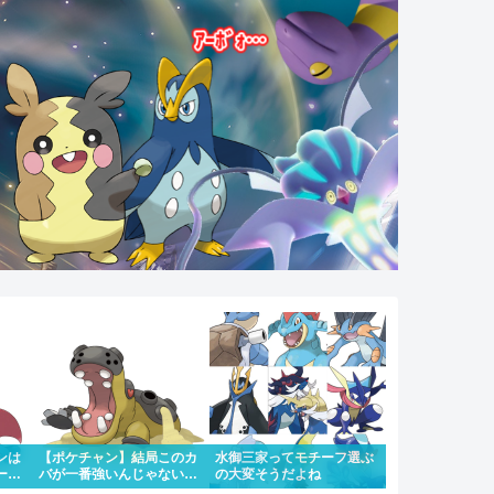
ンは
【ポケチャン】結局このカ
水御三家ってモチーフ選ぶ
ーマ
バが一番強いんじゃない
の大変そうだよね
ルタ
か？