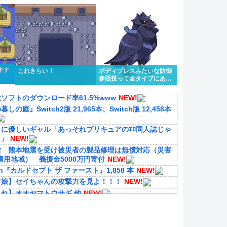
され
キナ
これきらい！
ボディプレスみたいな防御
参照技って全タイプにある
のはちょっと違うけどもう
1タイプくらい欲しいよな
ソフトのダウンロード率61.5%www
NEW!
しの庭』Switch2版 21,965本、Switch版 12,458本
クに優しいギャル「あっそれプリキュアのｴﾛ同人誌じゃ
♡」
NEW!
堂 熊本地震を受け被災者の製品修理は無償対応（災害
適用地域） 義援金5000万円寄付
NEW!
tch『カルドセプト ザ ファースト』1,858 本
NEW!
マ娘】セイちゃんの攻撃力を見よ！！！
NEW!
れ】オオヤマトウサギ 他
NEW!
壊スターレイル】凛完凸したからケリュドラほちい こい
位互換とか出たりしないよな？
NEW!
マ娘】ちゃんとキャラに合わせた水着を考えるのって大