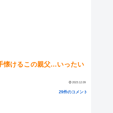
ね。
NEW!
これ】ヴァトールはなんて呼べばいいんだろうね
NEW!
ed by livedoor 相互RSS
手懐けるこの親父…いったい
2023.12.09
29件のコメント