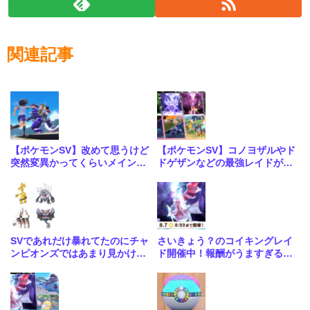
関連記事
【ポケモンSV】改めて思うけど
【ポケモンSV】コノヨザルやド
突然変異かってくらいメインス
ドゲザンなどの最強レイドが4
トーリーがめちゃくちゃいい
週連続で開催！合わせて大量発
生も
SVであれだけ暴れてたのにチャ
さいきょう？のコイキングレイ
ンピオンズではあまり見かけな
ド開催中！報酬がうますぎる神
いな…
レイドきたな