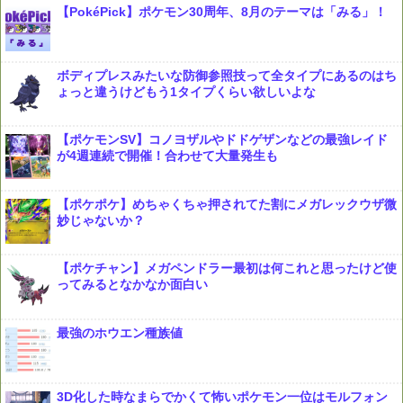
【PokéPick】ポケモン30周年、8月のテーマは「みる」！
ボディプレスみたいな防御参照技って全タイプにあるのはち
ょっと違うけどもう1タイプくらい欲しいよな
【ポケモンSV】コノヨザルやドドゲザンなどの最強レイド
が4週連続で開催！合わせて大量発生も
【ポケポケ】めちゃくちゃ押されてた割にメガレックウザ微
妙じゃないか？
【ポケチャン】メガペンドラー最初は何これと思ったけど使
ってみるとなかなか面白い
最強のホウエン種族値
3D化した時なまらでかくて怖いポケモン一位はモルフォン