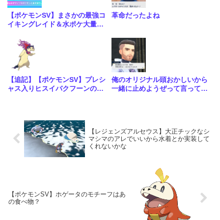
【ポケモンSV】まさかの最強コ
革命だったよね
イキングレイド＆水ポケ大量発
生イベントが開催！
【追記】【ポケモンSV】プレシ
俺のオリジナル頭おかしいから
ャス入りヒスイバクフーンの配
一緒に止めようぜって言ってく
布が決定！こいつ大会で優勝メ
るAI初めて見た
ンバーくらい強いポケモンだっ
たのか…
【レジェンズアルセウス】大正チックなシ
マシマのアレでいいから水着とか実装して
くれないかな
【ポケモンSV】ホゲータのモチーフはあ
の食べ物？