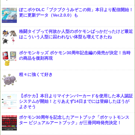
ぽこポケDLC「ブクブクうみぞこの街」本日より配信開始！
更に更新データ（Ver.2.0.0）も
格闘タイプって何故か人型のポケモンばっかだったけど最近
はこういう人型に囚われない体型も増えてきたね
ポケモンキッズ ポケモン30周年記念編の発売が決定！当時
の商品を復刻再現
程々に強くて好き
【ポケカ】本日よりマイナンバーカードを使用した本人認証
システムが開始！とりあえず14日までには登録したほうが
よさそう
ポケモン30周年を記念したアートブック「ポケットモンス
ター ビジュアルアートブック」が三冊同時発売決定！