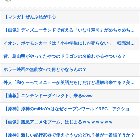
【マンガ】ぜんぶ私が中心
【画像】ディズニーランドで買える「いなり寿司」がめちゃめちゃ美味しそう
イオン、ポケモンカードは「小中学生にしか売らない」 転売対策の決断が「素晴らしい」
昔、鳥山明がやってたやつのドラゴンの名前わかるやついる？
ホラー映画の無能女って何とかならんの？
外人「和ゲーってメニューが英語だらけだけど理解出来てる？美的センスでわざとそうしてる？」
【速報】ニンテンドーダイレクト、来るwww
【原神】原神のmiHoYoはなぜオープンワールドRPG、アクション、ターン制と全てをヒットさせることができたのか
【画像】露悪アニメ化ブーム、はじまるｗｗｗｗｗｗｗ
【原神】新しい紀行武器で使えそうなのどれ？槍が一番強そうか？