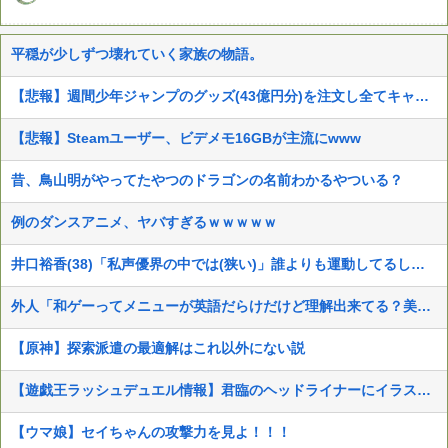
平穏が少しずつ壊れていく家族の物語。
【悲報】週間少年ジャンプのグッズ(43億円分)を注文し全てキャンセルした女逮捕ｗｗｗｗｗｗｗｗ
【悲報】Steamユーザー、ビデメモ16GBが主流にwww
昔、鳥山明がやってたやつのドラゴンの名前わかるやついる？
例のダンスアニメ、ヤバすぎるｗｗｗｗｗ
井口裕香(38)「私声優界の中では(狭い)」誰よりも運動してるしお尻仕上がってると自負してます。負けないっ！」
外人「和ゲーってメニューが英語だらけだけど理解出来てる？美的センスでわざとそうしてる？」
【原神】探索派遣の最適解はこれ以外にない説
【遊戯王ラッシュデュエル情報】君臨のヘッドライナーにイラスト違いの「アインソフ・リッター」が収録決定！
【ウマ娘】セイちゃんの攻撃力を見よ！！！