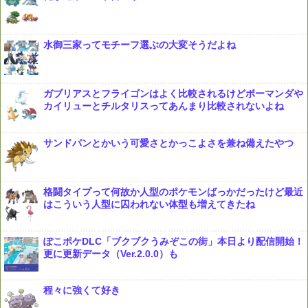
水御三家ってモチーフ選ぶの大変そうだよね
ガブリアスとフライゴンはよく比較されるけどボーマンダや
カイリューとチルタリスってあんまり比較されないよね
サンドパンとかいう可愛さとかっこよさを兼ね備えたやつ
格闘タイプって何故か人型のポケモンばっかだったけど最近
はこういう人型に囚われない体型も増えてきたね
ぽこポケDLC「ブクブクうみぞこの街」本日より配信開始！
更に更新データ（Ver.2.0.0）も
程々に強くて好き