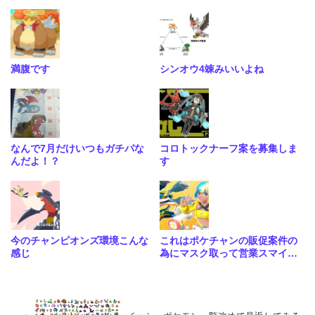
満腹です
シンオウ4竦みいいよね
なんで7月だけいつもガチパな
コロトックナーフ案を募集しま
んだよ！？
す
今のチャンピオンズ環境こんな
これはポケチャンの販促案件の
感じ
為にマスク取って営業スマイル
となんとも言えないピースをす
るカナリィと相棒のメガシビル
ドンとついでにメガメタグロス