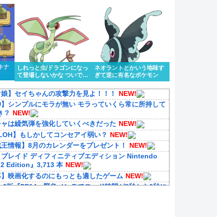
キナ
しれっと虫/ドラゴンになっ
ネオラントとかいう地味す
て登場しないかな ついでに
ぎて逆に有名なポケモン
色眼鏡辺りも貰って
マ娘】セイちゃんの攻撃力を見よ！！！
NEW!
神】シンプルにモラが無い モラっていくら常に所持して
き？
NEW!
チャは繰気弾を強化していくべきだった
NEW!
LOH】もしかしてコンセアイ弱い？
NEW!
戯王情報】8月のカレンダーをプレゼント！
NEW!
ブレイド ディフィニティブエディション Nintendo
 2 Edition』3,713 本
NEW!
募】映画化するのにもっとも適したゲーム
NEW!
tch2版『FF14』緊急メンテでロード時間が8秒から6秒に
Vtuberぺこーら「ポケモンの会社さんが作った新作ゲ
ってみる！」
NEW!