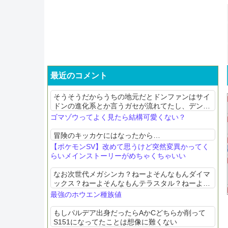
最近のコメント
そうそうだからうちの地元だとドンファンはサイ
ドンの進化系とか言うガセが流れてたし、デンリ
ュウはハクリューの分岐進化ってデマが流行って
ゴマゾウってよく見たら結構可愛くない？
た
冒険のキッカケにはなったから…
【ポケモンSV】改めて思うけど突然変異かってく
らいメインストーリーがめちゃくちゃいい
なお次世代メガシンカ？ねーよそんなもんダイマ
ックス？ねーよそんなもんテラスタル？ねーよそ
んなもん
最強のホウエン種族値
もしパルデア出身だったらAかCどちらか削って
S151になってたことは想像に難くない