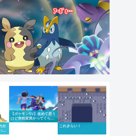
【ポケモンSV】改めて思う
けど突然変異かってくらい
メインストーリーがめちゃ
のカ
これきらい！
くちゃいい
い