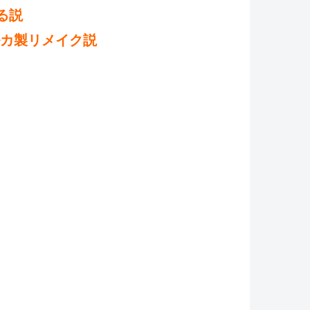
る説
カ製リメイク説