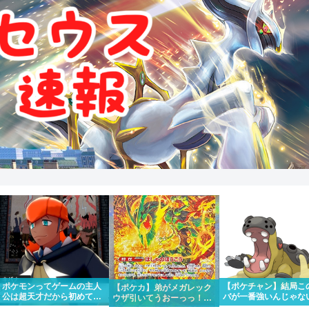
ポケモンってゲームの主人
【ポケチャン】結局こ
【ポケカ】弟がメガレック
公は超天才だから初めて出
バが一番強いんじゃな
ウザ引いてうおーっっ！！
場したポケモンリーグもさ
か？
かっけー！！って一緒にな