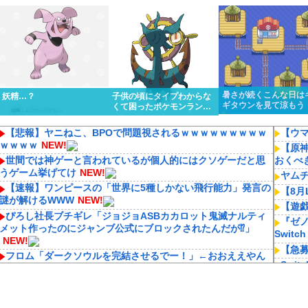
くっと優勝しちゃうけど…
ってるんだけど…
暑さが続くこんな日は
妖精…？
子供の頃にタイプわからな
ギタウンを見て涼もう
くて困ったポケモンランキ
ング１位はる
【悲報】ヤニねこ、BPOで問題視されるｗｗｗｗｗｗｗｗｗ
【ウ
ｗｗｗｗ
NEW!
【原
世間では神ゲーと言われているが個人的にはクソゲーだと思
おくべ
うゲーム挙げてけ
NEW!
ヤム
【速報】ワンピースの「世界に5種しかない飛行能力」発言の
【8月
謎が解けるWWW
NEW!
【遊
ぴろし社長ブチギレ「ジョジョASBカカロット鬼滅ナルティ
『ゼノ
メット作ったのにジャンブ公式にブロックされたんだが⁉」
Switch
NEW!
【急
フロム「ダークソウルを完結させるでー！」←おおええやん
Swi
NEW!
NEW!
格ゲーってどうやったら上手くなるの？
NEW!
大人気
【公式】ライザのアトリエ、AI化ｗｗｗ
NEW!
ームや