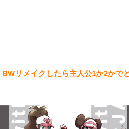
【画像】咲-saki-作者、ようやく『奇乳』に気付くｗｗｗｗ
RPG
NEW!
【速報】ワンピースの「世界に5種しかない飛行能力」発言の
謎が解けるWWW
NEW!
井口裕香(38)「私声優界の中では(狭い)」誰よりも運動してる
しお尻仕上がってると自負してます。負けないっ！」
NEW!
Power
Powered by livedoor 相互RSS
BWリメイクしたら主人公1か2かで