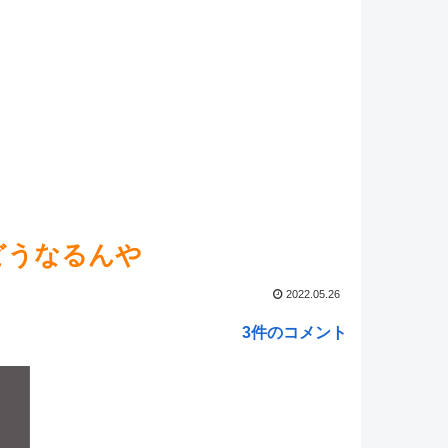
の即死技←これいる？
NEW!
ed by livedoor 相互RSS
どうなるんや
2022.05.26
3件のコメント