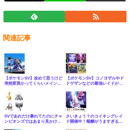
関連記事
【ポケモンSV】改めて思うけど
【ポケモンSV】コノヨザルやド
突然変異かってくらいメインス
ドゲザンなどの最強レイドが4
トーリーがめちゃくちゃいい
週連続で開催！合わせて大量発
生も
SVであれだけ暴れてたのにチャ
さいきょう？のコイキングレイ
ンピオンズではあまり見かけな
ド開催中！報酬がうますぎる神
いな…
レイドきたな