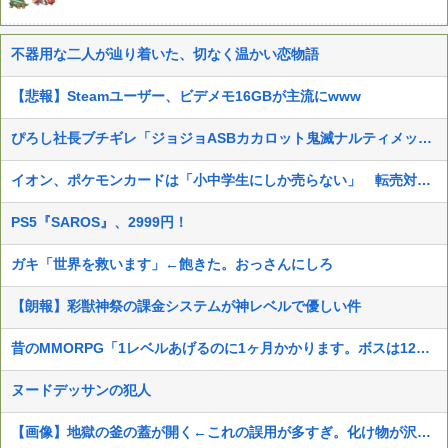
不器用な二人が辿り着いた、切なく温かい恋物語
【悲報】Steamユーザー、ビデメモ16GBが主流にwww
ぴろし社長ブチギレ「ジョジョASBカカロット鬼滅ナルティメット作ったのにジャンブ公式にブロックされたんだが⁉」
イオン、ポケモンカードは「小中学生にしか売らない」 転売対策の決断が「素晴らしい」
PS5『SAROS』、2999円！
ガキ「世界を救います」←飽きた。おっさんにしろ
【朗報】彩獣神祭の課金システムが神レベルで優しい件
昔のMMORPG「1レベルあげるのに1ヶ月かかります。ボスは12時間毎に湧いて取り合いです」
ヌードデッサンの犯人
【画像】地獄の釜の蓋が開く←これの誤用が多すぎ。化け物が沢山出てくるイメージ持ってる奴間違ってるぞ