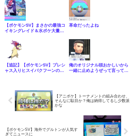
【ポケモンSV】まさかの最強コ
革命だったよね
イキングレイド＆水ポケ大量発
生イベントが開催！
【追記】【ポケモンSV】プレシ
俺のオリジナル頭おかしいから
ャス入りヒスイバクフーンの配
一緒に止めようぜって言ってく
布が決定！こいつ大会で優勝メ
るAI初めて見た
ンバーくらい強いポケモンだっ
たのか…
【アニポケ】トーナメントの組み合わせ、
そんなに駄目か？俺は納得してるし少数派
かな
【ポケモンSV】海外でグルトンが人気す
ぎてニュースに