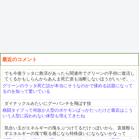
最近のコメント
でも今後ラッタに救済があったら関連作でグリーンの手持に復活し
てくるかもしらんからあんま死亡派も油断しないほうがいいぞ。所
詮確定じゃないんだから
グリーンのラッタ死亡説が本当にそうなのかで揉める話題になって
るのを知って驚いている
ダイナックルみたいにグーパンチを飛ばす技
格闘タイプって何故か人型のポケモンばっかだったけど最近はこう
いう人型に囚われない体型も増えてきたね
気合い玉がエネルギーの塊をぶつけてるだけっぽいから、直接殴ら
ずエネルギーの塊で殴る感じなら特殊扱いにならないかなって