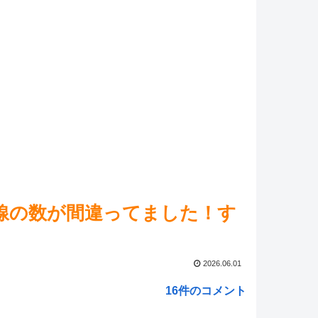
マ娘】セイちゃんの攻撃力を見よ！！！
NEW!
れ】みぃむちゃんｶﾜｲｲﾈｴ・・・
NEW!
王大会結果】第31回こいCS 個人戦 優勝は【ライゼオ
ーン】！
NEW!
れ】E4とE5はどっちの方が難しい？ E5甲はウイニン
って聞いたんだけど
NEW!
ed by livedoor 相互RSS
線の数が間違ってました！す
2026.06.01
16件のコメント