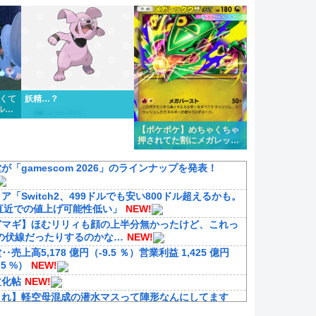
1タイプくらい欲しいよな
かくて
妖精…？
ルフ
た
【ポケポケ】めちゃくちゃ
押されてた割にメガレック
ウザ微妙じゃないか？
が「gamescom 2026」のラインナップを発表！
ア「Switch2、499ドルでも安い800ドル超えるかも。
は直近での値上げ可能性低い」
NEW!
どマギ】ほむリリィも顔の上半分無かったけど、これっ
の伏線だったりするのかな…
NEW!
‥売上高5,178 億円（-9.5 ％）営業利益 1,425 億円
.5 %）
NEW!
文化帖
NEW!
これ】軽空母混成の潜水マスって陣形なんにしてます
？
NEW!