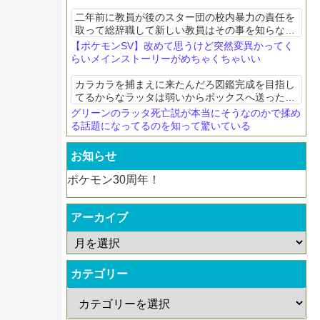
二年前に教員が後のスター団の校内暴力の責任を
取って総辞職して新しい教員はその事を知らない
って無理ありすぎだろって思った。在校生とその
【ポケモンSV】改めて思うけど突然変異かってく
保護者の口がどんだけ固いんや
らいメインストーリーがめちゃくちゃいい
カラカラを捕まえに来たんだろ図鑑完成を目指し
てるからなラッタは弱いからボックスへ送っただ
けじゃないか
グリーンのラッタ死亡説が本当にそうなのかで揉め
る話題になってるのを知って驚いている
お知らせ
ポケモン30周年！
アーカイブ
カテゴリー