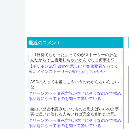
最近のコメント
「1日待てなかった」ってのがストーリーの肝な
んだからそこ否定しちゃいかんでしょ何事もワン
マンで誰よりもガラルの未来を憂ていた人が狂っ
【ポケモンSV】改めて思うけど突然変異かってく
てしまう話なんだから
らいメインストーリーがめちゃくちゃいい
ASDの人って本当にこういうのわからないらしい
な
グリーンのラッタ死亡説が本当にそうなのかで揉め
る話題になってるのを知って驚いている
面白い歴史小説みたいなものと思えばいいのよ事
実に近いと信じる人もいれば完全な創作だと思う
人もいる受け取り方はその人次第
グリーンのラッタ死亡説が本当にそうなのかで揉め
る話題になってるのを知って驚いている