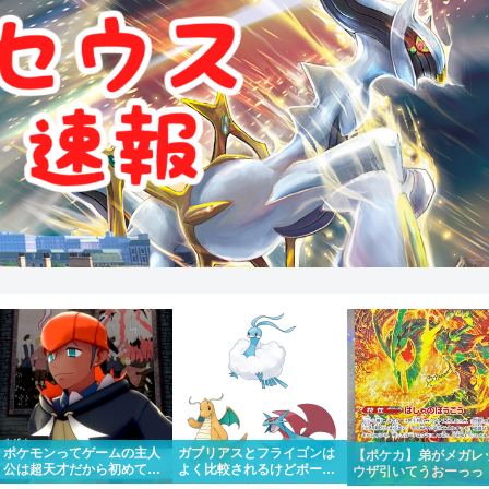
ポケモンってゲームの主人
ガブリアスとフライゴンは
【ポケカ】弟がメガレ
公は超天才だから初めて出
よく比較されるけどボーマ
ウザ引いてうおーっっ
場したポケモンリーグもさ
ンダやカイリューとチルタ
かっけー！！って一緒