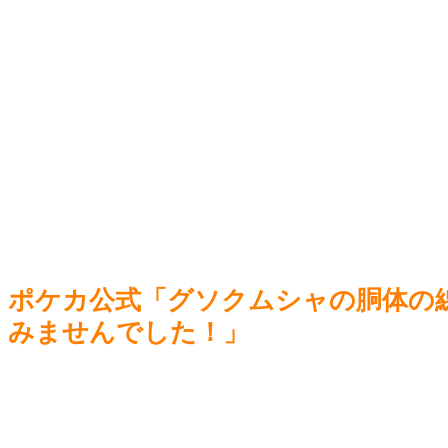
【ウ
【画像】FGOのtier表、11年目なのに初年度のキャラがSラン
【艦こ
クｗｗｗ
NEW!
【遊戯
お前らがオープンワールドに求めるものと言えば
NEW!
ルトゥ
【艦こ
グラン
Powered by livedoor 相互RSS
Power
ポケカ公式「グソクムシャの胴体の
みませんでした！」