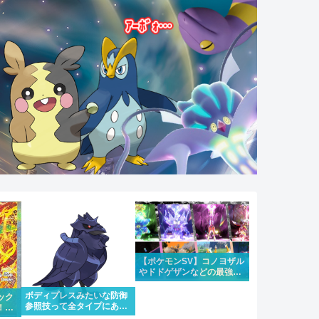
【ポケモンSV】コノヨザル
やドドゲザンなどの最強レ
イドが4週連続で開催！合
わせて大量発生も
ボディプレスみたいな防御
ック
参照技って全タイプにある
！！
のはちょっと違うけどもう
にな