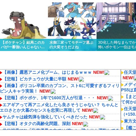
くっと優勝しちゃうけど…
リスってあんまり比較され
ってるんだけど…
ないよね
【ポケチャン】結局このカ
水御三家ってモチーフ選ぶ
3D化した時なまらで
バが一番強いんじゃない
の大変そうだよね
怖いポケモン一位はモ
か？
ォンに決定いたしまし
【画像】露悪アニメ化ブーム、はじまるｗｗｗ
NEW!
任天堂
NEW!
【悲報】ピカチュウが大量に半額
NEW!
メディ
【画像】ポリコレ卒業のカプコン、スト6に可愛すぎるフィリ
PS5
ピン人キャラ実装！
NEW!
【ま
【悲報】ポケポケ、1年で1600万人が引退・・・
NEW!
て何か
エアギアって再アニメ化したら良さそうじゃない？ ちゃんと
任天堂
エロさとか大暮のセンスを忠実に再現して
NEW!
（+150
ヤムチャは繰気弾を強化していくべきだった
NEW!
東方
【悲報】オタクの高齢化問題、深刻
NEW!
【艦
井口裕香(38)「私声優界の中では(狭い)」誰よりも運動してる
の？？
しお尻仕上がってると自負してます。負けないっ！」
NEW!