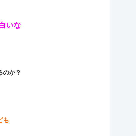
白いな
るのか？
ども