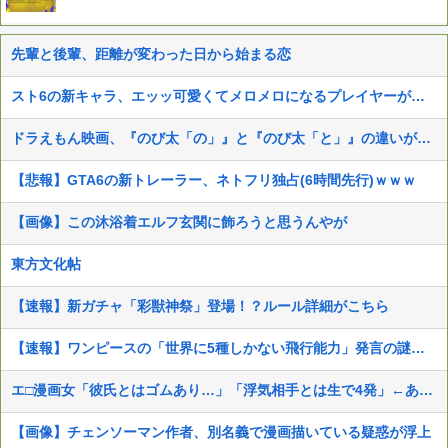
先輩と後輩、距離が変わった日から始まる恋
スト6の新キャラ、エッッ可愛くてメロメロになるプレイヤーが続出ｗｗ
ドラえもん映画、『のび太「の」』と『のび太「と」』の違いがわからないと話題に
【悲報】GTA6の新トレーラー、ネトフリ独占(6時間先行)ｗｗｗ
【画像】この沐浴着エルフ玄関に飾ろうと思うんやが
東方文化帖
【速報】新ガチャ「彩獣神祭」登場！？ルール詳細がこちら
【速報】ワンピースの「世界に5種しかない飛行能力」発言の謎が解けるWWW
エ□漫画女「彼氏とはゴムあり…」「浮気相手とは生で4発」←ありえなすぎて草
【画像】チェンソーマン作者、別名義で漫画描いている疑惑が浮上