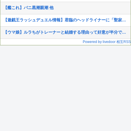
【艦これ】バニ黒潮親潮 他
【遊戯王ラッシュデュエル情報】君臨のヘッドライナーに「聖寂の護り手アルテネ」、「聖寂の祈り手」、「アルテネの大聖堂」等が新規収録決定！
【ウマ娘】ルラちがトレーナーと結婚する理由って好意が半分で一生お世話してもらうのが半分なのでは
Powered by livedoor 相互RSS