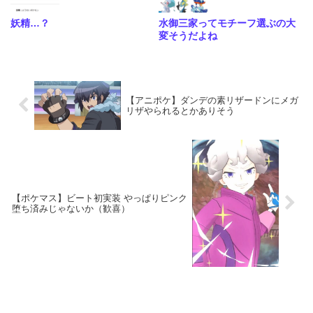
妖精…？
水御三家ってモチーフ選ぶの大
変そうだよね
【アニポケ】ダンデの素リザードンにメガ
リザやられるとかありそう
【ポケマス】ビート初実装 やっぱりピンク
堕ち済みじゃないか（歓喜）