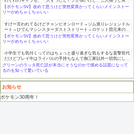
れぞれのキャラも、一人ずつだとアクが強いけど、三人揃うと良い
感じに中和されてるのも良かった
【ポケモンSV】改めて思うけど突然変異かってくらいメインストー
リーがめちゃくちゃいい
すげー言われてるけどチャンピオンロード→ジム巡りレジェンドル
ート→ひでんマシンスターダストストリート→ロケット団元来のポ
ケモン要素を新しい形かつストーリーにうまく落とし込んでるのが
【ポケモンSV】改めて思うけど突然変異かってくらいメインストー
素晴らしい
リーがめちゃくちゃいい
小学生でも気付くってのはちょっと盛り過ぎな気もするな直撃世代
だけどプレイ中はライバルの手持ちなんて御三家以外一切気にして
なかったぞ
グリーンのラッタ死亡説が本当にそうなのかで揉める話題になって
るのを知って驚いている
お知らせ
ポケモン30周年！