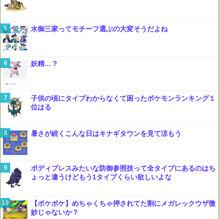
水御三家ってモチーフ選ぶの大変そうだよね
妖精…？
子供の頃にタイプわからなくて困ったポケモンランキング１
位はる
暑さが続くこんな日はキナギタウンを見て涼もう
ボディプレスみたいな防御参照技って全タイプにあるのはち
ょっと違うけどもう1タイプくらい欲しいよな
【ポケポケ】めちゃくちゃ押されてた割にメガレックウザ微
妙じゃないか？