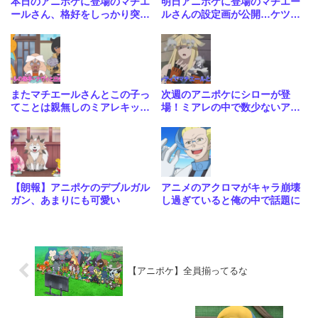
本日のアニポケに登場のマチエ
明日アニポケに登場のマチエー
ールさん、格好をしっかり突っ
ルさんの設定画が公開…ケツが
込まれてしまう
ナーフされとる！
またマチエールさんとこの子っ
次週のアニポケにシローが登
てことは親無しのミアレキッズ
場！ミアレの中で数少ないアニ
か…
メにお出しできるキャラきた
な…
【朗報】アニポケのデブルガル
アニメのアクロマがキャラ崩壊
ガン、あまりにも可愛い
し過ぎていると俺の中で話題に
【アニポケ】全員揃ってるな