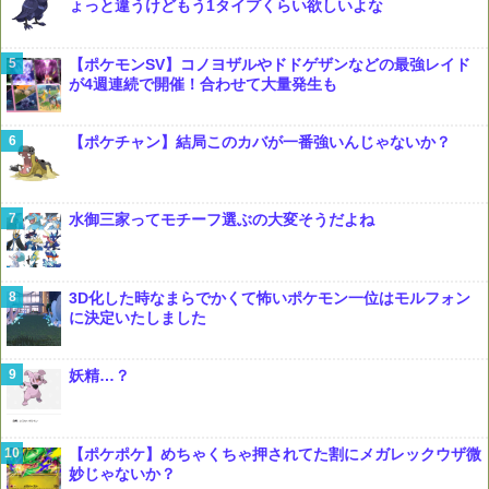
ょっと違うけどもう1タイプくらい欲しいよな
【ポケモンSV】コノヨザルやドドゲザンなどの最強レイド
が4週連続で開催！合わせて大量発生も
【ポケチャン】結局このカバが一番強いんじゃないか？
水御三家ってモチーフ選ぶの大変そうだよね
3D化した時なまらでかくて怖いポケモン一位はモルフォン
に決定いたしました
妖精…？
【ポケポケ】めちゃくちゃ押されてた割にメガレックウザ微
妙じゃないか？