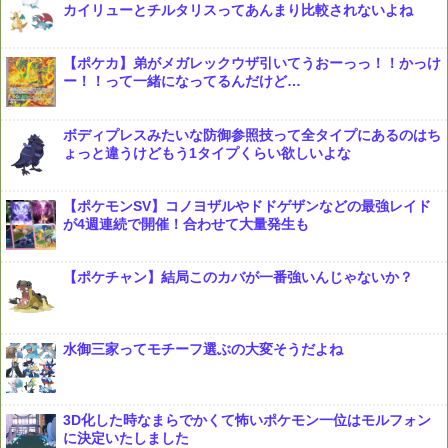
カイリューとチルタリスってあんまり比較されないよね
【ポケカ】弟がメガレックウザ引いてうおーっっ！！かっけ
ー！！って一緒になってるんだけど…
ボディプレスみたいな防御参照技って全タイプにあるのはち
ょっと違うけどもう1タイプくらい欲しいよな
【ポケモンSV】コノヨザルやドドゲザンなどの最強レイド
が4週連続で開催！合わせて大量発生も
【ポケチャン】結局このカバが一番強いんじゃないか？
水御三家ってモチーフ選ぶの大変そうだよね
3D化した時なまらでかくて怖いポケモン一位はモルフォン
に決定いたしました