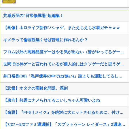
共感必至の“日常修羅場”短編集！
【画像】ホロライブ新作ソシャゲ、またえちえち水着ガチャｗｗ
キメラって倫理観無くせば普通に作れるんか？
フロム以外の高難易度ゲーはやる気が出ない（皆がやってるゲームじゃないと達成感がない）←この考えが共感多数にｗｗ
世間では神ゲーと言われているが個人的にはクソゲーだと思うゲーム挙げてけ
井口裕香(38)「私声優界の中では(狭い)」誰よりも運動してるしお尻仕上がってると自負してます。負けないっ！」
【悲報】オタクの高齢化問題、深刻
【東方】怨霊にナメられてるこいしちゃん可愛いよね
【命題】『FF6リメイク』を絶対に大ヒットさせるために、付け加えるべき要素
【7/27～8/2ファミ通週販】「スプラトゥーン レイダース」2週連続1位！ほか新作に「ほの暮しの庭」「ブルーリフレクション カルテット」などランクイン！！