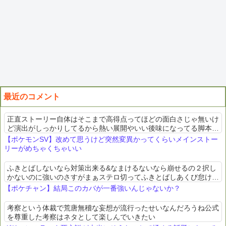
最近のコメント
正直ストーリー自体はそこまで高得点ってほどの面白さじゃ無いけ
ど演出がしっかりしてるから熱い展開やいい後味になってる脚本家
は普通だけど監督に恵まれた映画みたいな感じ
【ポケモンSV】改めて思うけど突然変異かってくらいメインストー
リーがめちゃくちゃいい
ふきとばしないなら対策出来る&なまけるないなら崩せるの２択し
かないのに強いのさすがまぁステロ切ってふきとばしあくび怠ける
とかも居るけど
【ポケチャン】結局このカバが一番強いんじゃないか？
考察という体裁で荒唐無稽な妄想が流行ったせいなんだろうね公式
を尊重した考察はネタとして楽しんでいきたい