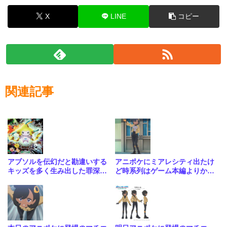
X
LINE
コピー
関連記事
アブソルを伝幻だと勘違いする
アニポケにミアレシティ出たけ
キッズを多く生み出した罪深い
ど時系列はゲーム本編よりかな
映画
り前っぽいな