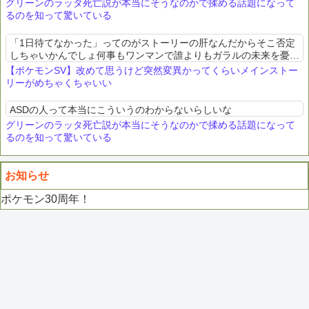
グリーンのラッタ死亡説が本当にそうなのかで揉める話題になって
るのを知って驚いている
「1日待てなかった」ってのがストーリーの肝なんだからそこ否定
しちゃいかんでしょ何事もワンマンで誰よりもガラルの未来を憂て
いた人が狂ってしまう話なんだから
【ポケモンSV】改めて思うけど突然変異かってくらいメインストー
リーがめちゃくちゃいい
ASDの人って本当にこういうのわからないらしいな
グリーンのラッタ死亡説が本当にそうなのかで揉める話題になって
るのを知って驚いている
お知らせ
ポケモン30周年！