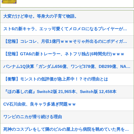
大変だけど幸せ。等身大の子育て物語。
スト6の新キャラ、エッッ可愛くてメロメロになるプレイヤーが続出ｗｗ
【悲報】コレコレ、月収1億円ｗｗｗそりゃ外出るのにボディガードつけるわ…
【悲報】GTA6の新トレーラー、ネトフリ独占(6時間先行)ｗｗｗ
バンナム1Q決算「ガンダム656億、ワンピ378億、DB299億、NARUTO73億、仮面ライダー71億、アンパンマン28億」
【衝撃】モンストの低評価が急上昇中！？その理由とは
『ほの暮しの庭』Switch2版 21,965本、Switch版 12,458本
CV石川由依、良キャラ多過ぎ問題ｗｗ
ワンピのニカが滑り続ける理由
死神のコスプレをして隣のビルの屋上から病院を眺めていた男を逮捕ｗｗｗ