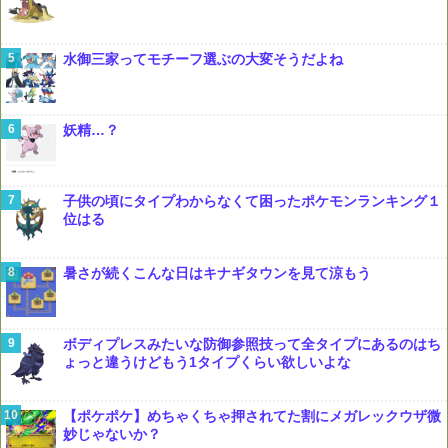
水御三家ってモチーフ選ぶの大変そうだよね
妖精…？
子供の頃にタイプわからなくて困ったポケモンランキング１
位はる
暑さが続くこんな日はキナギタウンを見て涼もう
ボディプレスみたいな防御参照技って全タイプにあるのはち
ょっと違うけどもう1タイプくらい欲しいよな
【ポケポケ】めちゃくちゃ押されてた割にメガレックウザ微
妙じゃないか？