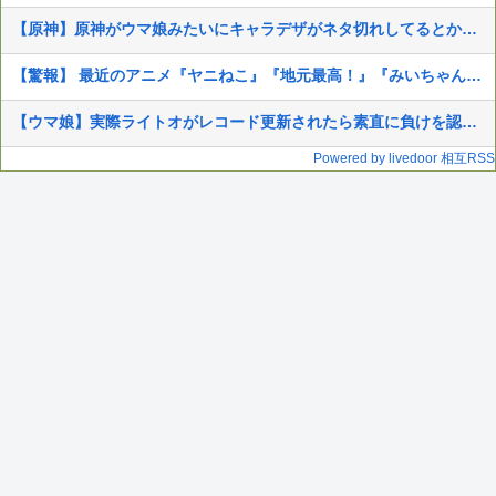
【原神】原神がウマ娘みたいにキャラデザがネタ切れしてるとか言ってる奴いるんだが、そうなの？
【驚報】 最近のアニメ『ヤニねこ』『地元最高！』『みいちゃんと山田さん』『ドカ食いダイスキ！ もちづきさん』
【ウマ娘】実際ライトオがレコード更新されたら素直に負けを認めて称賛しそうだよな
Powered by livedoor 相互RSS