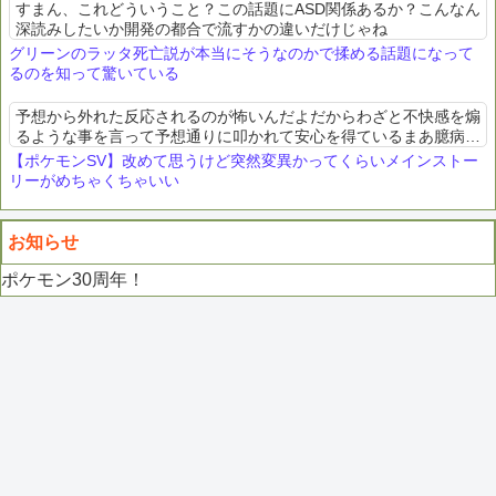
すまん、これどういうこと？この話題にASD関係あるか？こんなん
深読みしたいか開発の都合で流すかの違いだけじゃね
グリーンのラッタ死亡説が本当にそうなのかで揉める話題になって
るのを知って驚いている
予想から外れた反応されるのが怖いんだよだからわざと不快感を煽
るような事を言って予想通りに叩かれて安心を得ているまあ臆病で
可哀想な奴だから暖かく見守ってやってくれお前は次に「お前の事
【ポケモンSV】改めて思うけど突然変異かってくらいメインストー
だろ」と言う（予防線...
リーがめちゃくちゃいい
お知らせ
ポケモン30周年！