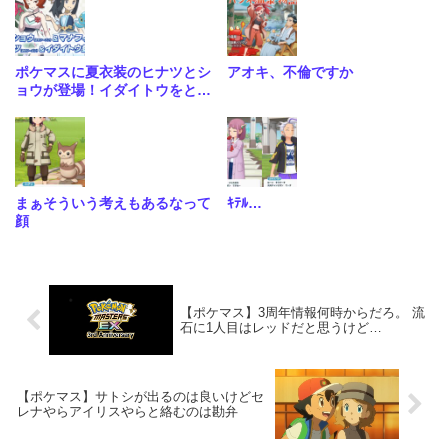
ポケマスに夏衣装のヒナツとシ
アオキ、不倫ですか
ョウが登場！イダイトウをとら
れてしまったススキに悲しき現
在…
まぁそういう考えもあるなって
ｷﾃﾙ…
顔
【ポケマス】3周年情報何時からだろ。 流
石に1人目はレッドだと思うけど…
【ポケマス】サトシが出るのは良いけどセ
レナやらアイリスやらと絡むのは勘弁