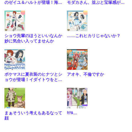
のゼイユ＆ハルトが登場！海外
モダカさん、並ぶと宝塚感がす
公式が発表
ごい
ショウ先輩のほうといいなんか
……これヒカリじゃないか？
妙に気合い入ってませんか
ポケマスに夏衣装のヒナツとシ
アオキ、不倫ですか
ョウが登場！イダイトウをとら
れてしまったススキに悲しき現
在…
まぁそういう考えもあるなって
ｷﾃﾙ…
顔