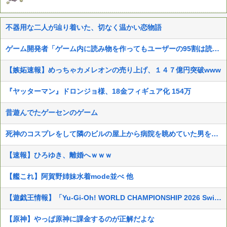
不器用な二人が辿り着いた、切なく温かい恋物語
ゲーム開発者「ゲーム内に読み物を作ってもユーザーの95割は読まずに無視してる」
【嫉妬速報】めっちゃカメレオンの売り上げ、１４７億円突破www
『ヤッターマン』ドロンジョ様、18金フィギュア化 154万
昔遊んでたゲーセンのゲーム
死神のコスプレをして隣のビルの屋上から病院を眺めていた男を逮捕ｗｗｗ
【速報】ひろゆき、離婚へｗｗｗ
【艦これ】阿賀野姉妹水着mode並べ 他
【遊戯王情報】「Yu-Gi-Oh! WORLD CHAMPIONSHIP 2026 Switch2対応マルチケース」、「手ぬぐい」、「アクリルプ...
【原神】やっぱ原神に課金するのが正解だよな