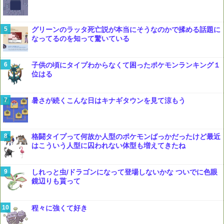
グリーンのラッタ死亡説が本当にそうなのかで揉める話題に
なってるのを知って驚いている
子供の頃にタイプわからなくて困ったポケモンランキング１
位はる
暑さが続くこんな日はキナギタウンを見て涼もう
格闘タイプって何故か人型のポケモンばっかだったけど最近
はこういう人型に囚われない体型も増えてきたね
しれっと虫/ドラゴンになって登場しないかな ついでに色眼
鏡辺りも貰って
程々に強くて好き