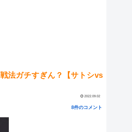
マ娘】セイちゃんの攻撃力を見よ！！！
NEW!
神】ドラスパの宝箱の最後の一個が見つからない つらい
ed by livedoor 相互RSS
ん戦法ガチすぎん？【サトシvs
2022.09.02
8件のコメント