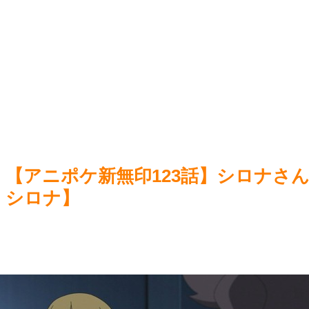
NEW!
【ウ
ヌードデッサンの犯人
NEW!
【原
【画像】X女子「ガチでこういう彼氏欲しくて息できん」
NEW!
2000万バズ
NEW!
Power
Powered by livedoor 相互RSS
【アニポケ新無印123話】シロナさ
シロナ】