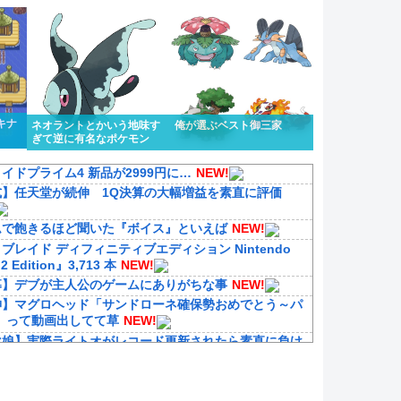
キナ
ネオラントとかいう地味す
俺が選ぶベスト御三家
ぎて逆に有名なポケモン
イドプライム4 新品が2999円に…
NEW!
式】任天堂が続伸 1Q決算の大幅増益を素直に評価
ムで飽きるほど聞いた『ボイス』といえば
NEW!
ブレイド ディフィニティブエディション Nintendo
 2 Edition』3,713 本
NEW!
募】デブが主人公のゲームにありがちな事
NEW!
神】マグロヘッド「サンドローネ確保勢おめでとう～パ
」って動画出してて草
NEW!
マ娘】実際ライトオがレコード更新されたら素直に負け
て称賛しそうだよな
NEW!
れ】これがラ級ちゃんの水着modeか・・・！
NEW!