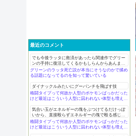
最近のコメント
でも今後ラッタに救済があったら関連作でグリー
ンの手持に復活してくるかもしらんからあんま死
亡派も油断しないほうがいいぞ。所詮確定じゃな
グリーンのラッタ死亡説が本当にそうなのかで揉め
いんだから
る話題になってるのを知って驚いている
ダイナックルみたいにグーパンチを飛ばす技
格闘タイプって何故か人型のポケモンばっかだった
けど最近はこういう人型に囚われない体型も増えて
きたね
気合い玉がエネルギーの塊をぶつけてるだけっぽ
いから、直接殴らずエネルギーの塊で殴る感じな
ら特殊扱いにならないかなって
格闘タイプって何故か人型のポケモンばっかだった
けど最近はこういう人型に囚われない体型も増えて
きたね