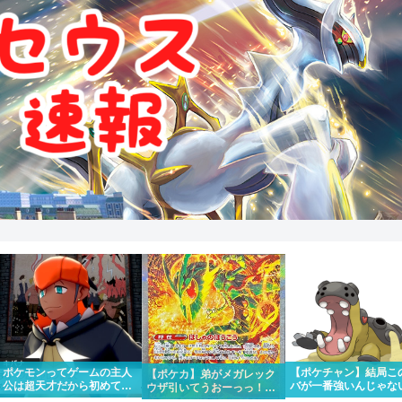
ポケモンってゲームの主人
【ポケチャン】結局こ
【ポケカ】弟がメガレック
公は超天才だから初めて出
バが一番強いんじゃな
ウザ引いてうおーっっ！！
場したポケモンリーグもさ
か？
かっけー！！って一緒にな