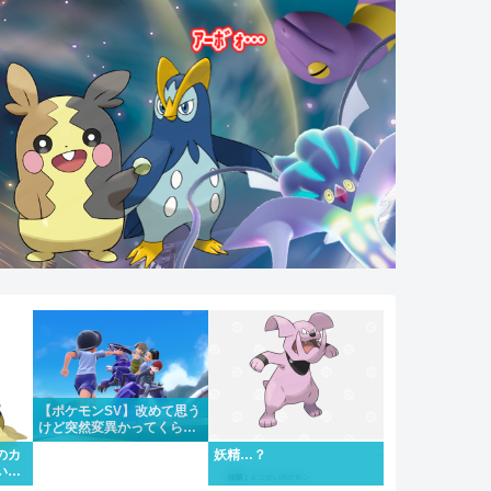
【ポケモンSV】改めて思う
けど突然変異かってくらい
メインストーリーがめちゃ
のカ
妖精…？
くちゃいい
い