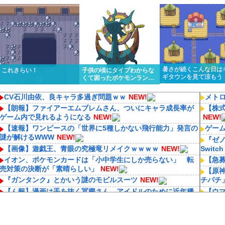
くっと優勝しちゃうけど…
ってるんだけど…
暑さが続くこんな日は
これきらい！
子供の頃にタイプわからな
ギタウンを見て涼もう
くて困ったポケモンランキ
ング１位はる
CV石川由依、良キャラ多過ぎ問題ｗｗ
NEW!
メトロ
【朗報】ファイアーエムブレムさん、ついにキャラ成長率が
【株
ゲーム内で見れるようになる
NEW!
NEW!
【速報】ワンピースの「世界に5種しかない飛行能力」発言の
ゲー
謎が解けるWWW
NEW!
『ゼノ
【画像】遊戯王、青眼の究極竜リメイクｗｗｗｗ
NEW!
Switch
イオン、ポケモンカードは「小中学生にしか売らない」 転
【急
売対策の決断が「素晴らしい」
NEW!
【原
『ガンタンク』とかいう謎のモビルスーツ
NEW!
チパチ
【ん報】漫画は手を抜く冨樫さん、アイドルのために近年稀
【ウ
に見る美麗イラストを描くww
NEW!
を認め
アニメ監督・押井守さん「実写映画やアニメ版などで『原作
【艦こ
通りでよかった』なんて感想はとんでもない無知蒙昧な思考」