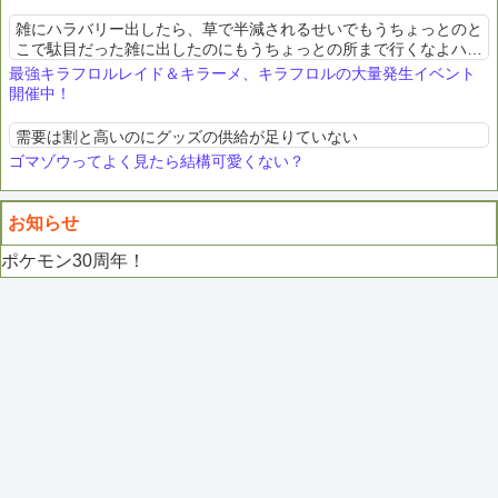
雑にハラバリー出したら、草で半減されるせいでもうちょっとのと
こで駄目だった雑に出したのにもうちょっとの所まで行くなよハラ
バリーお前、便利か
最強キラフロルレイド＆キラーメ、キラフロルの大量発生イベント
開催中！
需要は割と高いのにグッズの供給が足りていない
ゴマゾウってよく見たら結構可愛くない？
お知らせ
ポケモン30周年！