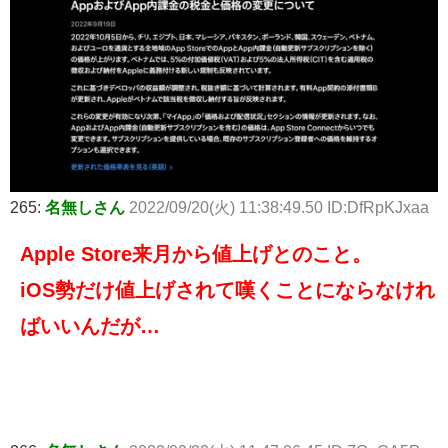
265:
名無しさん
2022/09/20(火) 11:38:49.50 ID:DfRpKJxaa
Apple Store来月から値上げとのこと。
iOS勢だけ値上げされて嘆くことにならなけれ
ばいいんだが…