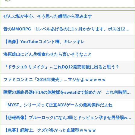
ぜんぶ私が中心、そう思った瞬間から歪み出す
昔のMMORPG「1レベルあげるのに1ヶ月かかります。ボスは12時間毎に湧いて取り合いです」
【画像】YouTubeコメント欄、キレッキレ
海原雄山にどん兵衛食わせたら言いそうなこと
『ドラクエ9 リメイク』←これDQ12発売前後に出ると思う？
ファミコンミニ「2016年発売」←マジかよｗｗｗｗｗ
障壁の最終兵器FF14の体験版をswitch2で始めたが これ何時間遊べば面白くなるんだ？
「MYST」シリーズって正直ADVゲームの最高傑作だよね
【悲報画像】ブルーロックになんJ民とドッピュン孕ませ男登場www
【急募】経験上、クズが多かった血液型ｗｗｗｗ