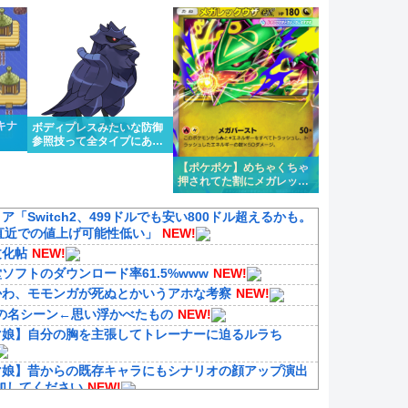
キナ
ボディプレスみたいな防御
参照技って全タイプにある
のはちょっと違うけどもう
【ポケポケ】めちゃくちゃ
1タイプくらい欲しいよな
押されてた割にメガレック
ウザ微妙じゃないか？
ア「Switch2、499ドルでも安い800ドル超えるかも。
は直近での値上げ可能性低い」
NEW!
文化帖
NEW!
ソフトのダウンロード率61.5%www
NEW!
かわ、モモンガが死ぬとかいうアホな考察
NEW!
0の名シーン←思い浮かべたもの
NEW!
マ娘】自分の胸を主張してトレーナーに迫るルラち
マ娘】昔からの既存キャラにもシナリオの顔アップ演出
加してください
NEW!
これ】軽空母混成の潜水マスって陣形なんにしてます