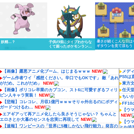
くっと優勝しちゃうけど…
リスってあんまり比較され
ってるんだけど…
ないよね
暑さが続くこんな日は
妖精…？
子供の頃にタイプわからな
ギタウンを見て涼もう
くて困ったポケモンランキ
ング１位はる
【画像】露悪アニメ化ブーム、はじまるｗｗｗ
NEW!
メディ
PS5
ゲーム作者ワイ「感想ください。辛口でもOKです」 敵「あれ
がだめ。これがだめ」
NEW!
東方
【画像】ポリコレ卒業のカプコン、スト6に可愛すぎるフィリ
任天堂
ピン人キャラ実装！
NEW!
ちい
【悲報】コレコレ、月収1億円ｗｗｗそりゃ外出るのにボディ
FF1
ガードつけるわ…
NEW!
【ウ
エアギアって再アニメ化したら良さそうじゃない？ ちゃんと
NEW!
エロさとか大暮のセンスを忠実に再現して
NEW!
【ウ
【速報】ワンピースの「世界に5種しかない飛行能力」発言の
とか追
謎が解けるWWW
NEW!
【艦