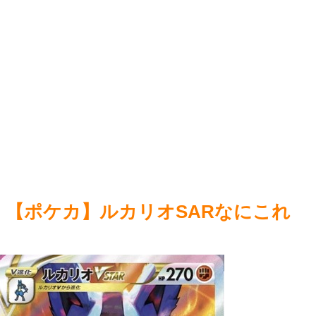
井口裕香(38)「私声優界の中では(狭い)」誰よりも運動してる
の？？
しお尻仕上がってると自負してます。負けないっ！」
NEW!
【ウ
アニメ監督・押井守さん「実写映画やアニメ版などで『原作
【遊
通りでよかった』なんて感想はとんでもない無知蒙昧な思考」
NEW!
【画像】FGOのtier表、11年目なのに初年度のキャラがSラン
クｗｗｗ
NEW!
【画像】X女子「ガチでこういう彼氏欲しくて息できん」
Power
2000万バズ
NEW!
Powered by livedoor 相互RSS
【ポケカ】ルカリオSARなにこれ