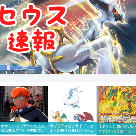
ポケモンってゲームの主人
ガブリアスとフライゴンは
【ポケカ】弟がメガレ
公は超天才だから初めて出
よく比較されるけどボーマ
ウザ引いてうおーっっ
場したポケモンリーグもさ
ンダやカイリューとチルタ
かっけー！！って一緒