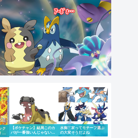
【ポケチャン】結局このカ
水御三家ってモチーフ選ぶ
ック
バが一番強いんじゃない
の大変そうだよね
！！
か？
にな