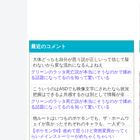
最近のコメント
大体どっちも自分が思う説が正しいって信じて疑
わないから変な流れになるんよねえ
グリーンのラッタ死亡説が本当にそうなのかで揉め
る話題になってるのを知って驚いている
こういうのはASDでも映像文字にされたなら状況
把握はできるよ共感するかは別として情報が全部
視覚に収まってるからね
グリーンのラッタ死亡説が本当にそうなのかで揉め
る話題になってるのを知って驚いている
他ルートはいつものポケモンでも、ザ・ホームウ
ェイが良かったそれぞれのキャラも、一人ずつだ
とアクが強いけど、三人揃うと良い感じに中和さ
【ポケモンSV】改めて思うけど突然変異かってく
れてるのも良かった
らいメインストーリーがめちゃくちゃいい