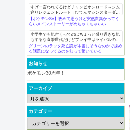
すげー言われてるけどチャンピオンロード→ジム
巡りレジェンドルート→ひでんマシンスターダス
トストリート→ロケット団元来のポケモン要素を
【ポケモンSV】改めて思うけど突然変異かってく
新しい形かつストーリーにうまく落とし込んでる
らいメインストーリーがめちゃくちゃいい
のが素晴らしい
小学生でも気付くってのはちょっと盛り過ぎな気
もするな直撃世代だけどプレイ中はライバルの手
持ちなんて御三家以外一切気にしてなかったぞ
グリーンのラッタ死亡説が本当にそうなのかで揉め
る話題になってるのを知って驚いている
お知らせ
ポケモン30周年！
アーカイブ
カテゴリー