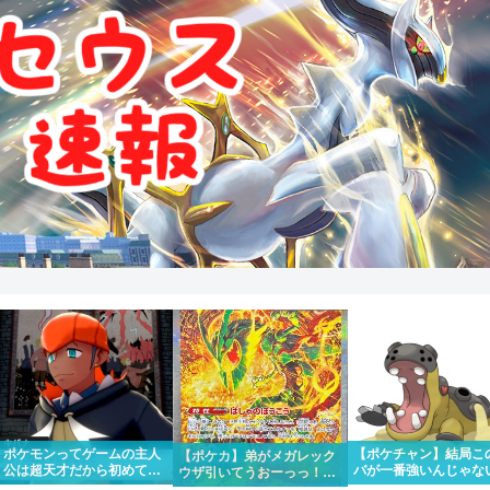
ポケモンってゲームの主人
【ポケチャン】結局こ
【ポケカ】弟がメガレック
公は超天才だから初めて出
バが一番強いんじゃな
ウザ引いてうおーっっ！！
場したポケモンリーグもさ
か？
かっけー！！って一緒にな