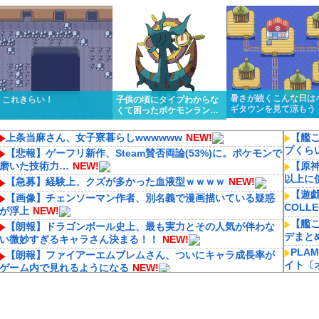
くっと優勝しちゃうけど…
ってるんだけど…
暑さが続くこんな日は
これきらい！
子供の頃にタイプわからな
ギタウンを見て涼もう
くて困ったポケモンランキ
ング１位はる
上条当麻さん、女子寮暮らしwwwwww
NEW!
【艦こ
プくら
【悲報】ゲーフリ新作、Steam賛否両論(53%)に。ポケモンで
磨いた技術力…
NEW!
【原
以上に
【急募】経験上、クズが多かった血液型ｗｗｗｗ
NEW!
【遊戯
【画像】チェンソーマン作者、別名義で漫画描いている疑惑
COLL
が浮上
NEW!
【艦
【朗報】ドラゴンボール史上、最も実力とその人気が伴わな
デまと
い微妙すぎるキャラさん決まる！！
NEW!
PLAM
【朗報】ファイアーエムブレムさん、ついにキャラ成長率が
イト〔
ゲーム内で見れるようになる
NEW!
約受付..
FE万紫千紅さん、巨乳美少女を出してしまうｗｗ
NEW!
[バン
【速報】ワンピースの「世界に5種しかない飛行能力」発言の
開。上
謎が解けるWWW
NEW!