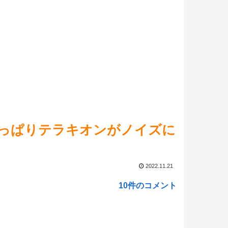
 PIECEが好調、ゲーム事業は前年大型タイトルの反動減
tch『カルドセプト ザ ファースト』1,858 本
NEW!
ミコンミニ、スーファミミニ、PCエンジンミニ、メガド
、ネオジオミニ
NEW!
彩獣神祭のためにBOX整理したらクロムが…ｷﾀ
∀ﾟ)━━━!!
NEW!
らが『サガ』シリーズ(ロマサガ、サガフロ)で最も好きな
!
やっぱりテラキオンがノイズに
ed by livedoor 相互RSS
2022.11.21
10件のコメント