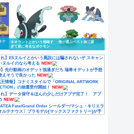
キナ
ネオラントとかいう地味す
俺が選ぶベスト御三家
ぎて逆に有名なポケモン
れ】E5ヌルイとかいう風説には騙されないぞ スキャン
いヌルイのなら考える
NEW!
神】先行動画のオデット強過ぎだろ 瑞希オデットが予想
使えそうで良かった
NEW!
王情報】コナミスタイルで「ORIGINAL ARTWORK
ECTION」の抽選受付開始！
NEW!
これ】データ保守＆ほんの少しだけアプデ完了！ アプ
め
NEW!
ATEA Fate/Grand Order シールダー/マシュ・キリエラ
オルテナウス〕プラモデル[マックスファクトリー]が予
.
NEW!
ダイナムコHD]2027年3月期 第1四半期 決算関連資料公
期業績予想を上方修正、ガンダム・ドラゴンボール・