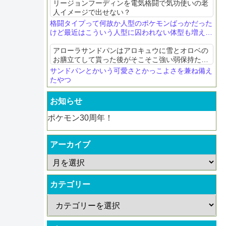
リージョンフーディンを電気格闘で気功使いの老
人イメージで出せない？
格闘タイプって何故か人型のポケモンばっかだった
けど最近はこういう人型に囚われない体型も増えて
きたね
アローラサンドパンはアロキュウに雪とオロベの
お膳立てして貰った後がそこそこ強い弱保持たせ
て爪研ぎアクセルが決まれば気持ち良い
サンドパンとかいう可愛さとかっこよさを兼ね備え
たやつ
お知らせ
ポケモン30周年！
アーカイブ
カテゴリー