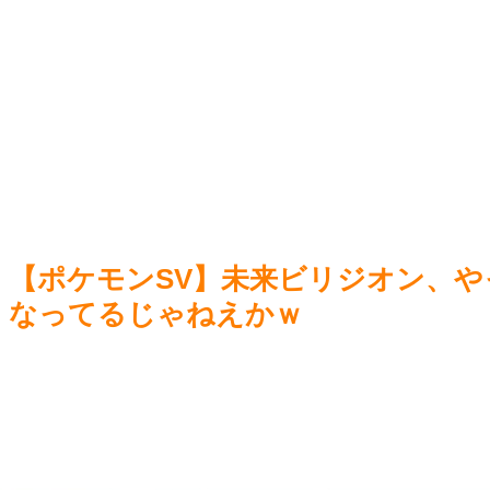
ONE
【動画】ガチ勢同士のボンバーマン、凄いｗｗｗｗｗｗｗｗ
NEW!
ｗｗｗｗ
NEW!
Swi
【悲報】Steamユーザー、ビデメモ16GBが主流に
ファ
www
NEW!
ラミニ
【草】
━━━(ﾟ
お前
技
NEW
Powered by livedoor 相互RSS
【ポケモンSV】未来ビリジオン、
Power
なってるじゃねえかｗ