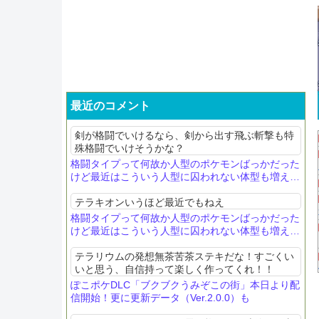
最近のコメント
剣が格闘でいけるなら、剣から出す飛ぶ斬撃も特
殊格闘でいけそうかな？
格闘タイプって何故か人型のポケモンばっかだった
けど最近はこういう人型に囚われない体型も増えて
きたね
テラキオンいうほど最近でもねえ
格闘タイプって何故か人型のポケモンばっかだった
けど最近はこういう人型に囚われない体型も増えて
きたね
テラリウムの発想無茶苦茶ステキだな！すごくい
いと思う、自信持って楽しく作ってくれ！！
ぽこポケDLC「ブクブクうみぞこの街」本日より配
信開始！更に更新データ（Ver.2.0.0）も