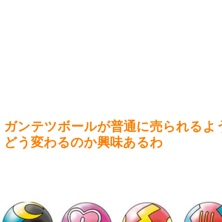
ヌードデッサンの犯人
NEW!
か、ネ
世間では神ゲーと言われているが個人的にはクソゲーだと思
【ウ
うゲーム挙げてけ
NEW!
るラヴ
死神のコスプレをして隣のビルの屋上から病院を眺めていた
男を逮捕ｗｗｗ
NEW!
外人「和ゲーってメニューが英語だらけだけど理解出来て
る？美的センスでわざとそうしてる？」
NEW!
Power
Powered by livedoor 相互RSS
ガンテツボールが普通に売られるよ
どう変わるのか興味あるわ