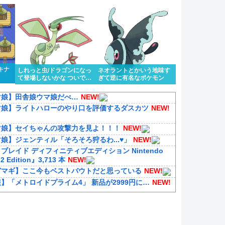
キナ
しれっと虫/ドラゴンになっ
ネオラントとかいう地味す
て登場しないかな ついでに
ぎて逆に有名なポケモン
色眼鏡辺りも貰って
マ娘】田舎娘ウマ娘だべ…
NEW!
マ娘】ライトハローのやり口を評価するダスカツ
NEW!
マ娘】セイちゃんの攻撃力を見よ！！！
NEW!
娘】ジェンティル「そろそろ狩るわ...♥」
NEW!
ブレイド ディフィニティブエディション Nintendo
 2 Edition』3,713 本
NEW!
どマギ】ここ今もベストバウトだと思っている
NEW!
】「メトロイドプライム4」 新品が2999円に…
NEW!
際】台湾メディア「態度の悪い日本の店員を黙らせる方
EW!
察】ラブライブ！の複数グループ同時展開は正解なの