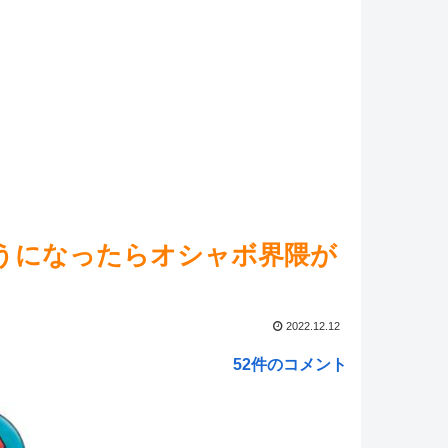
ットの声から考える
NEW!
マ娘】キングのお母さまの自伝を実践形式でレビューす
ズ
NEW!
ed by livedoor 相互RSS
うになったらオシャボ界隈が
2022.12.12
52件のコメント