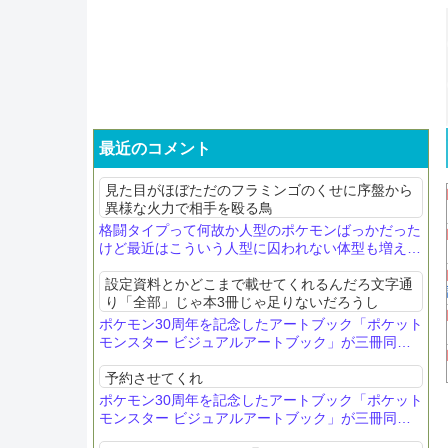
最近のコメント
見た目がほぼただのフラミンゴのくせに序盤から
異様な火力で相手を殴る鳥
格闘タイプって何故か人型のポケモンばっかだった
けど最近はこういう人型に囚われない体型も増えて
きたね
設定資料とかどこまで載せてくれるんだろ文字通
り「全部」じゃ本3冊じゃ足りないだろうし
ポケモン30周年を記念したアートブック「ポケット
モンスター ビジュアルアートブック」が三冊同時
発売決定！
予約させてくれ
ポケモン30周年を記念したアートブック「ポケット
モンスター ビジュアルアートブック」が三冊同時
発売決定！