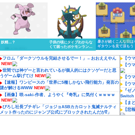
くっと優勝しちゃうけど…
ってるんだけど…
暑さが続くこんな日は
妖精…？
子供の頃にタイプわからな
ギタウンを見て涼もう
くて困ったポケモンランキ
ング１位はる
フロム「ダークソウルを完結させるでー！」←おおええやん
【ウ
NEW!
【ウ
世間では神ゲーと言われているが個人的にはクソゲーだと思
うゲーム挙げてけ
NEW!
【ウ
【速報】ワンピースの「世界に5種しかない飛行能力」発言の
【ウマ
謎が解けるWWW
NEW!
『ゼノ
【画像】咲-saki-作者、ようやく『奇乳』に気付くｗｗｗｗ
Switch
NEW!
【ま
ぴろし社長ブチギレ「ジョジョASBカカロット鬼滅ナルティ
【悲報
メット作ったのにジャンブ公式にブロックされたんだが⁉」
NEW!
【国
「ニカニカの実」を未だに受け入れられてない奴ｗｗｗ
法」
N
NEW!
【考