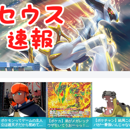
ポケモンってゲームの主人
【ポケチャン】結局こ
【ポケカ】弟がメガレック
公は超天才だから初めて出
バが一番強いんじゃな
ウザ引いてうおーっっ！！
場したポケモンリーグもさ
か？
かっけー！！って一緒にな