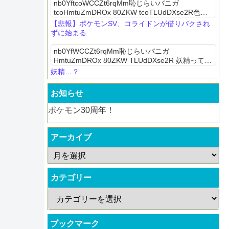
nb0YftcoWCCZt6rqMm恥じらいバニガ
tcoHmtuZmDROx 80ZKW tcoTLUdDXse2R色違
い配布されたし次はマシマシラ達ともっこかZ-A
【悲報】ポケモンSV、コライドンが借りパクされ
の公式攻略本の早期購入者特典の色...
ずに始まる
nb0YfWCCZt6rqMm恥じらいバニガ
HmtuZmDROx 80ZKW TLUdDXse2R 妖精ってい
っても可愛い系もいりゃ厳つい見た目の妖精もい
妖精…？
るだろブルーやグランブルは妖精ポケモンでフ
ェ...
お知らせ
ポケモン30周年！
アーカイブ
カテゴリー
ブックマーク