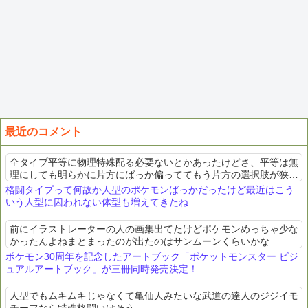
最近のコメント
全タイプ平等に物理特殊配る必要ないとかあったけどさ、平等は無
理にしても明らかに片方にばっか偏っててもう片方の選択肢が狭い
のはダメに決まってんだろ。少なくともそれがまかり通るような時
格闘タイプって何故か人型のポケモンばっかだったけど最近はこう
代じゃない。極端な例...
いう人型に囚われない体型も増えてきたね
前にイラストレーターの人の画集出てたけどポケモンめっちゃ少な
かったんよねまとまったのが出たのはサンムーンくらいかな
ポケモン30周年を記念したアートブック「ポケットモンスター ビジ
ュアルアートブック」が三冊同時発売決定！
人型でもムキムキじゃなくて亀仙人みたいな武道の達人のジジイモ