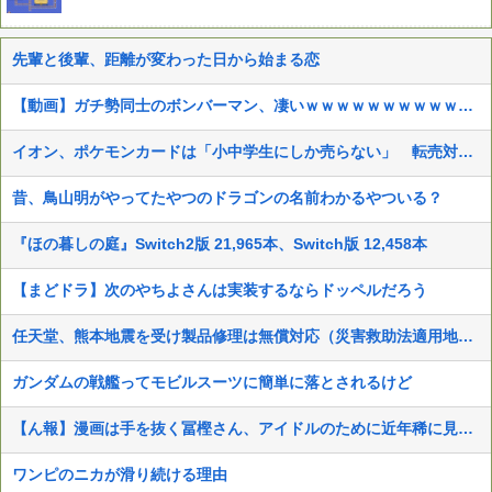
先輩と後輩、距離が変わった日から始まる恋
【動画】ガチ勢同士のボンバーマン、凄いｗｗｗｗｗｗｗｗｗｗｗｗ
イオン、ポケモンカードは「小中学生にしか売らない」 転売対策の決断が「素晴らしい」
昔、鳥山明がやってたやつのドラゴンの名前わかるやついる？
『ほの暮しの庭』Switch2版 21,965本、Switch版 12,458本
【まどドラ】次のやちよさんは実装するならドッペルだろう
任天堂、熊本地震を受け製品修理は無償対応（災害救助法適用地域）
ガンダムの戦艦ってモビルスーツに簡単に落とされるけど
【ん報】漫画は手を抜く冨樫さん、アイドルのために近年稀に見る美麗イラストを描くww
ワンピのニカが滑り続ける理由