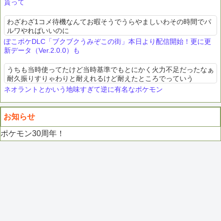
貰って
わざわざ1コメ待機なんてお暇そうでうらやましいわその時間でパ
ルワやればいいのに
ぽこポケDLC「ブクブクうみぞこの街」本日より配信開始！更に更
新データ（Ver.2.0.0）も
うちも当時使ってたけど当時基準でもとにかく火力不足だったなぁ
耐久振りすりゃわりと耐えれるけど耐えたところでっていう
ネオラントとかいう地味すぎて逆に有名なポケモン
お知らせ
ポケモン30周年！