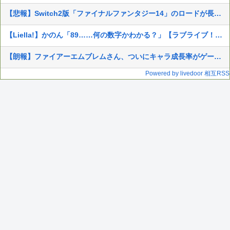
【悲報】Switch2版「ファイナルファンタジー14」のロードが長いのは不具合
【Liella!】かのん「89……何の数字かわかる？」【ラブライブ！スーパースター!!】
【朗報】ファイアーエムブレムさん、ついにキャラ成長率がゲーム内で見れるようになる
Powered by livedoor 相互RSS