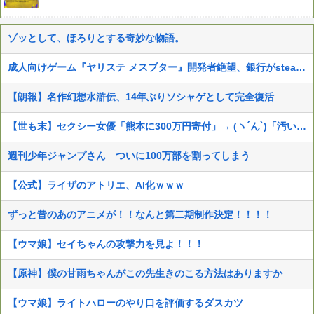
ゾッとして、ほろりとする奇妙な物語。
成人向けゲーム『ヤリステ メスブター』開発者絶望、銀行がsteamからの入金を拒否→金が入ってなくても売上金額分の納税義務あり
【朗報】名作幻想水滸伝、14年ぶりソシャゲとして完全復活
【世も末】セクシー女優「熊本に300万円寄付」→ (ヽ´ん`)「汚い金でもありがとう」
週刊少年ジャンプさん ついに100万部を割ってしまう
【公式】ライザのアトリエ、AI化ｗｗｗ
ずっと昔のあのアニメが！！なんと第二期制作決定！！！！
【ウマ娘】セイちゃんの攻撃力を見よ！！！
【原神】僕の甘雨ちゃんがこの先生きのこる方法はありますか
【ウマ娘】ライトハローのやり口を評価するダスカツ