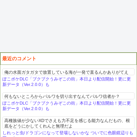
最近のコメント
俺の水面ガタガタで放置している海が一発で直るんかありがてえ
ぽこポケDLC「ブクブクうみぞこの街」本日より配信開始！更に更
新データ（Ver.2.0.0）も
何もないところからパルワを切り出すなんてパルワ信者か？
ぽこポケDLC「ブクブクうみぞこの街」本日より配信開始！更に更
新データ（Ver.2.0.0）も
高種族値が少ないXDでさえも力不足を感じる能力なんだもの、根
底をどうにかしてくれんと無理だよ
しれっと虫/ドラゴンになって登場しないかな ついでに色眼鏡辺りも