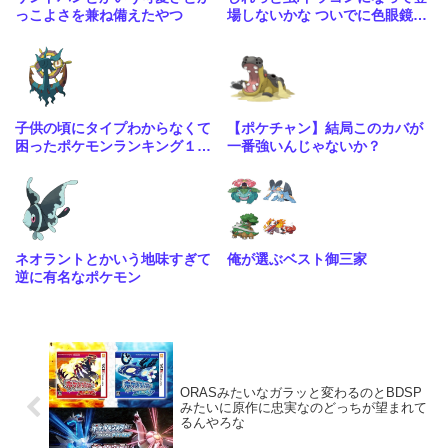
っこよさを兼ね備えたやつ
場しないかな ついでに色眼鏡辺
りも貰って
子供の頃にタイプわからなくて
【ポケチャン】結局このカバが
困ったポケモンランキング１位
一番強いんじゃないか？
はる
ネオラントとかいう地味すぎて
俺が選ぶベスト御三家
逆に有名なポケモン
ORASみたいなガラッと変わるのとBDSP
みたいに原作に忠実なのどっちが望まれて
るんやろな