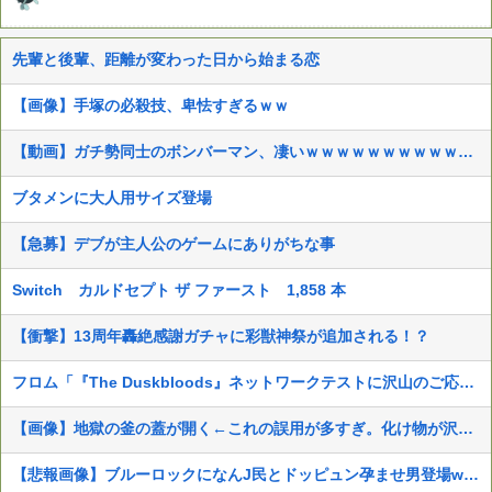
先輩と後輩、距離が変わった日から始まる恋
【画像】手塚の必殺技、卑怯すぎるｗｗ
【動画】ガチ勢同士のボンバーマン、凄いｗｗｗｗｗｗｗｗｗｗｗｗ
ブタメンに大人用サイズ登場
【急募】デブが主人公のゲームにありがちな事
Switch カルドセプト ザ ファースト 1,858 本
【衝撃】13周年轟絶感謝ガチャに彩獣神祭が追加される！？
フロム「『The Duskbloods』ネットワークテストに沢山のご応募をいただき誠にありがとうございました｡」
【画像】地獄の釜の蓋が開く←これの誤用が多すぎ。化け物が沢山出てくるイメージ持ってる奴間違ってるぞ
【悲報画像】ブルーロックになんJ民とドッピュン孕ませ男登場www