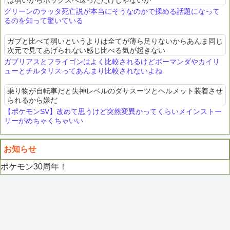
は弱いからボックスへ送っただけじゃないか
グリーンのラッタ死亡説が本当にそうなのかで揉める話題になって
るのを知って驚いている
ガブと比べて弱いというよりは全てが薄ら足りないからあんま同じ
次元で見てあげられない感じ比べる気が起きない
ガブリアスとフライゴンはよく比較されるけどボーマンダやカイリ
ューとチルタリスってあんまり比較されないよね
乗り物が自転車だと失神レベルのダサスーツとヘルメット装着させ
られるから嫌だ
【ポケモンSV】改めて思うけど突然変異かってくらいメインストー
リーがめちゃくちゃいい
お知らせ
ポケモン30周年！