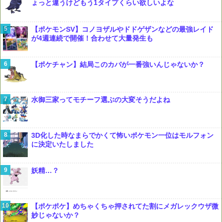
ょっと違うけどもう1タイプくらい欲しいよな
【ポケモンSV】コノヨザルやドドゲザンなどの最強レイド
が4週連続で開催！合わせて大量発生も
【ポケチャン】結局このカバが一番強いんじゃないか？
水御三家ってモチーフ選ぶの大変そうだよね
3D化した時なまらでかくて怖いポケモン一位はモルフォン
に決定いたしました
妖精…？
【ポケポケ】めちゃくちゃ押されてた割にメガレックウザ微
妙じゃないか？