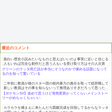
最近のコメント
面白い歴史小説みたいなものと思えばいいのよ事実に近いと信じる
人もいれば完全な創作だと思う人もいる受け取り方はその人次第
グリーンのラッタ死亡説が本当にそうなのかで揉める話題になって
るのを知って驚いている
二年前に教員が後のスター団の校内暴力の責任を取って総辞職して
新しい教員はその事を知らないって無理ありすぎだろって思った。
在校生とその保護者の口がどんだけ固いんや
【ポケモンSV】改めて思うけど突然変異かってくらいメインストー
リーがめちゃくちゃいい
カラカラを捕まえに来たんだろ図鑑完成を目指してるからなラッタ