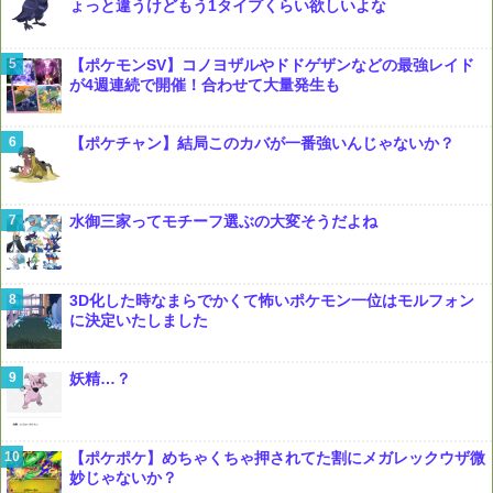
ょっと違うけどもう1タイプくらい欲しいよな
【ポケモンSV】コノヨザルやドドゲザンなどの最強レイド
が4週連続で開催！合わせて大量発生も
【ポケチャン】結局このカバが一番強いんじゃないか？
水御三家ってモチーフ選ぶの大変そうだよね
3D化した時なまらでかくて怖いポケモン一位はモルフォン
に決定いたしました
妖精…？
【ポケポケ】めちゃくちゃ押されてた割にメガレックウザ微
妙じゃないか？