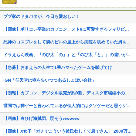
ブブ家のドタバタが、今日も愛おしい！
【画像】ポリコレ卒業のカプコン、スト6に可愛すぎるフィリピン人キャラ実装！
死神のコスプレをして隣のビルの屋上から病院を眺めていた男を逮捕ｗｗｗ
ドラえもん映画、『のび太「の」』と『のび太「と」』の違いがわからないと話題に
【急募】おまえらの人生で1番ハマったゲームを挙げてけ
IGN「任天堂は魂を失いつつあるしょぼい会社」
【朗報】カプコン「デジタル販売が約9割、ディスク市場縮小の大きな影響は想定していない」
世間では神ゲーと言われているが個人的にはクソゲーだと思うゲーム挙げてけ
【画像】白ひげ海賊団、弱そうwwwww
【画像】X女子「ガチでこういう彼氏欲しくて息できん」 2000万バズ