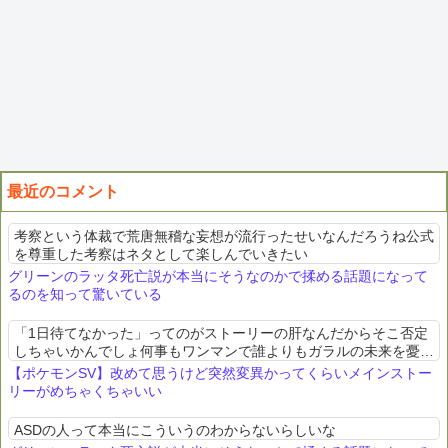
最近のコメント
考察という体裁で荒唐無稽な妄想が流行ったせいなんだろうね公式
を尊重した考察はネタとして楽しんでいきたい
グリーンのラッタ死亡説が本当にそうなのかで揉める話題になって
るのを知って驚いている
「1日待てなかった」ってのがストーリーの肝なんだからそこ否定
しちゃいかんでしょ何事もワンマンで誰よりもガラルの未来を憂て
いた人が狂ってしまう話なんだから
【ポケモンSV】改めて思うけど突然変異かってくらいメインストー
リーがめちゃくちゃいい
ASDの人って本当にこういうのわからないらしいな