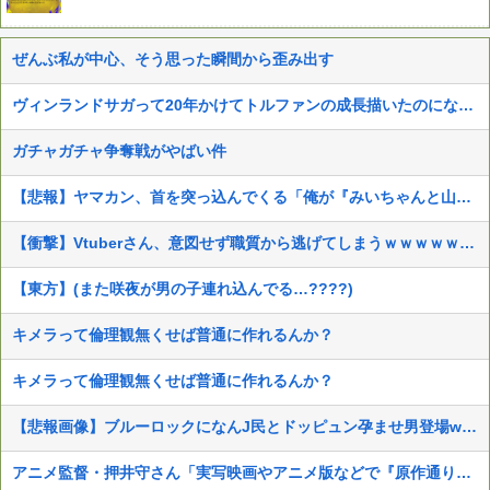
ぜんぶ私が中心、そう思った瞬間から歪み出す
ヴィンランドサガって20年かけてトルファンの成長描いたのになんか評価低くね？
ガチャガチャ争奪戦がやばい件
【悲報】ヤマカン、首を突っ込んでくる「俺が『みいちゃんと山田さん』のアニメ監督やりますよ？」
【衝撃】Vtuberさん、意図せず職質から逃げてしまうｗｗｗｗｗｗｗｗ
【東方】(また咲夜が男の子連れ込んでる…????)
キメラって倫理観無くせば普通に作れるんか？
キメラって倫理観無くせば普通に作れるんか？
【悲報画像】ブルーロックになんJ民とドッピュン孕ませ男登場www
アニメ監督・押井守さん「実写映画やアニメ版などで『原作通りでよかった』なんて感想はとんでもない無知蒙昧な思考」