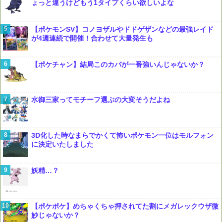
ょっと違うけどもう1タイプくらい欲しいよな
【ポケモンSV】コノヨザルやドドゲザンなどの最強レイド
が4週連続で開催！合わせて大量発生も
【ポケチャン】結局このカバが一番強いんじゃないか？
水御三家ってモチーフ選ぶの大変そうだよね
3D化した時なまらでかくて怖いポケモン一位はモルフォン
に決定いたしました
妖精…？
【ポケポケ】めちゃくちゃ押されてた割にメガレックウザ微
妙じゃないか？