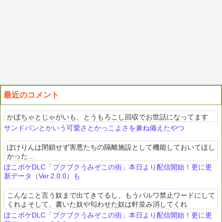
最近のコメント
かぼちゃとじゃがいも、とうもろこし回収でお世話になってます
サンドパンとかいう可愛さとかっこよさを兼ね備えたやつ
ぽけりんは閉鎖せず害悪たちの隔離施設として機能しておいてほし
かった…
ぽこポケDLC「ブクブクうみぞこの街」本日より配信開始！更に更
新データ（Ver.2.0.0）も
こんなこと言う奴まで出てきてるし、もうパルワ禁止ワードにして
くれよそして、書いた奴や匂わせた奴は軒並み消してくれ
ぽこポケDLC「ブクブクうみぞこの街」本日より配信開始！更に更