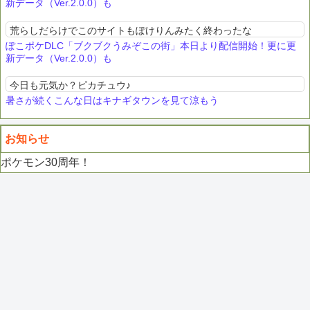
新データ（Ver.2.0.0）も
荒らしだらけでこのサイトもぽけりんみたく終わったな
ぽこポケDLC「ブクブクうみぞこの街」本日より配信開始！更に更
新データ（Ver.2.0.0）も
今日も元気か？ピカチュウ♪
暑さが続くこんな日はキナギタウンを見て涼もう
お知らせ
ポケモン30周年！