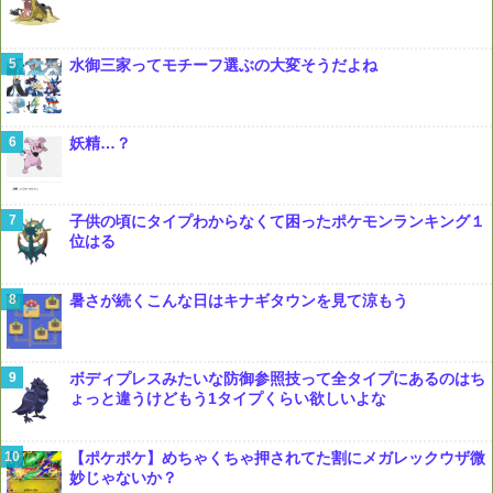
水御三家ってモチーフ選ぶの大変そうだよね
妖精…？
子供の頃にタイプわからなくて困ったポケモンランキング１
位はる
暑さが続くこんな日はキナギタウンを見て涼もう
ボディプレスみたいな防御参照技って全タイプにあるのはち
ょっと違うけどもう1タイプくらい欲しいよな
【ポケポケ】めちゃくちゃ押されてた割にメガレックウザ微
妙じゃないか？