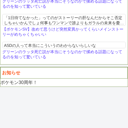
グリーンのラッタ死亡説が本当にそうなのかで揉める話題になって
るのを知って驚いている
「1日待てなかった」ってのがストーリーの肝なんだからそこ否定
しちゃいかんでしょ何事もワンマンで誰よりもガラルの未来を憂て
いた人が狂ってしまう話なんだから
【ポケモンSV】改めて思うけど突然変異かってくらいメインストー
リーがめちゃくちゃいい
ASDの人って本当にこういうのわからないらしいな
グリーンのラッタ死亡説が本当にそうなのかで揉める話題になって
るのを知って驚いている
お知らせ
ポケモン30周年！