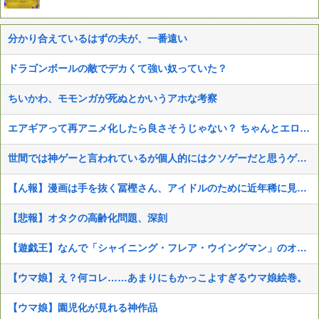
分かり合えているはずの夫が、一番遠い
ドラゴンボールの敵でデカくて強い奴っていた？
ちいかわ、モモンガが死ぬとかいうアホな考察
エアギアって再アニメ化したら良さそうじゃない？ ちゃんとエロさとか大暮のセンスを忠実に再現して
世間では神ゲーと言われているが個人的にはクソゲーだと思うゲーム挙げてけ
【ん報】漫画は手を抜く冨樫さん、アイドルのために近年稀に見る美麗イラストを描くww
【悲報】オタクの高齢化問題、深刻
【遊戯王】なんで「シャイニング・フレア・ウイングマン」のオブフレやねん
【ウマ娘】え？何コレ……あまりにもかっこよすぎるウマ娘絵巻。
【ウマ娘】園児化が見れる神作品