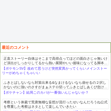
最近のコメント
正直ストーリー自体はそこまで高得点ってほどの面白さじゃ無いけ
ど演出がしっかりしてるから熱い展開やいい後味になってる脚本家
は普通だけど監督に恵まれた映画みたいな感じ
【ポケモンSV】改めて思うけど突然変異かってくらいメインストー
リーがめちゃくちゃいい
ふきとばしないなら対策出来る&なまけるないなら崩せるの２択し
かないのに強いのさすがまぁステロ切ってふきとばしあくび怠ける
とかも居るけど
【ポケチャン】結局このカバが一番強いんじゃないか？
考察という体裁で荒唐無稽な妄想が流行ったせいなんだろうね公式
を尊重した考察はネタとして楽しんでいきたい