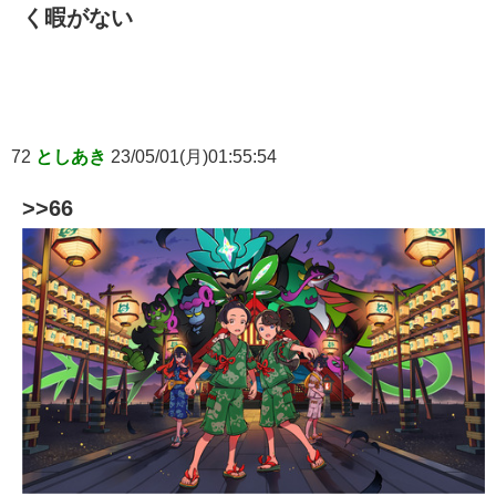
く暇がない
72
としあき
23/05/01(月)01:55:54
>>66