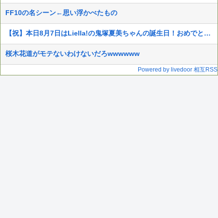
FF10の名シーン←思い浮かべたもの
【祝】本日8月7日はLiella!の鬼塚夏美ちゃんの誕生日！おめでとう！！【ラブライブ！スーパースター!!】
桜木花道がモテないわけないだろwwwwww
Powered by livedoor 相互RSS