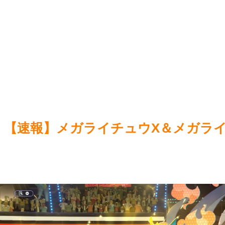
死神のコスプレをして隣のビルの屋上から病院を眺めていた
戦い
男を逮捕ｗｗｗ
NEW!
想
NEW
【画像】ホロライブ新作ソシャゲ、またえちえち水着ガチャ
【遊
ｗｗ
NEW!
のオブ
Powered by livedoor 相互RSS
Power
【速報】メガライチュウX＆メガラ