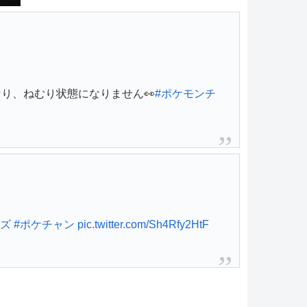
なり、ねむり状態になりません👀
#ポケモンチ
ンズ
#ポケチャン
pic.twitter.com/Sh4Rfy2HtF