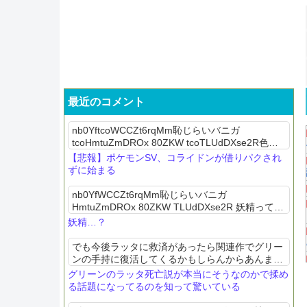
最近のコメント
nb0YftcoWCCZt6rqMm恥じらいバニガ
tcoHmtuZmDROx 80ZKW tcoTLUdDXse2R色違
い配布されたし次はマシマシラ達ともっこかZ-A
【悲報】ポケモンSV、コライドンが借りパクされ
の公式攻略本の早期購入者特典の色...
ずに始まる
nb0YfWCCZt6rqMm恥じらいバニガ
HmtuZmDROx 80ZKW TLUdDXse2R 妖精ってい
っても可愛い系もいりゃ厳つい見た目の妖精もい
妖精…？
るだろブルーやグランブルは妖精ポケモンでフ
ェ...
でも今後ラッタに救済があったら関連作でグリー
ンの手持に復活してくるかもしらんからあんま死
亡派も油断しないほうがいいぞ。所詮確定じゃな
グリーンのラッタ死亡説が本当にそうなのかで揉め
いんだから
る話題になってるのを知って驚いている