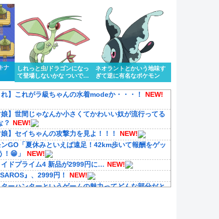
キナ
しれっと虫/ドラゴンになっ
ネオラントとかいう地味す
て登場しないかな ついでに
ぎて逆に有名なポケモン
色眼鏡辺りも貰って
れ】これがラ級ちゃんの水着modeか・・・！
NEW!
マ娘】世間じゃなんか小さくてかわいい奴が流行ってる
な？
NEW!
マ娘】セイちゃんの攻撃力を見よ！！！
NEW!
ンGO「夏休みといえば遠足！42km歩いて報酬をゲッ
う！😁」
NEW!
イドプライム4 新品が2999円に…
NEW!
『SAROS』、2999円！
NEW!
スターハンターというゲームの魅力ってどんな部分だと
NEW!
報】テレビ番組「15年前の日本はすごかった」【ドル円
NEW!