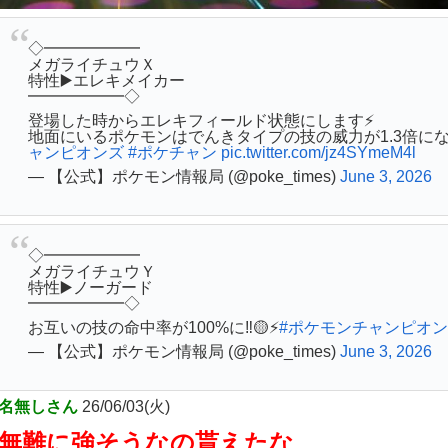
◇━━━━━━
メガライチュウＸ
特性▶️エレキメイカー
━━━━━━◇
登場した時からエレキフィールド状態にします⚡️
地面にいるポケモンはでんきタイプの技の威力が1.3倍に
ャンピオンズ
#ポケチャン
pic.twitter.com/jz4SYmeM4l
— 【公式】ポケモン情報局 (@poke_times)
June 3, 2026
◇━━━━━━
メガライチュウＹ
特性▶️ノーガード
━━━━━━◇
お互いの技の命中率が100%に‼️🟡⚡️
#ポケモンチャンピオ
— 【公式】ポケモン情報局 (@poke_times)
June 3, 2026
名無しさん
26/06/03(火)
無難に強そうなの貰えたな