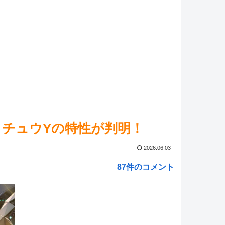
たくもないのに無理やり戦わさせられるポケモンが可哀
!
戯王】なんで「シャイニング・フレア・ウイングマン」
フレやねん
NEW!
ed by livedoor 相互RSS
イチュウYの特性が判明！
2026.06.03
87件のコメント