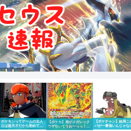
ポケモンってゲームの主人
【ポケチャン】結局こ
【ポケカ】弟がメガレック
公は超天才だから初めて出
バが一番強いんじゃな
ウザ引いてうおーっっ！！
場したポケモンリーグもさ
か？
かっけー！！って一緒にな