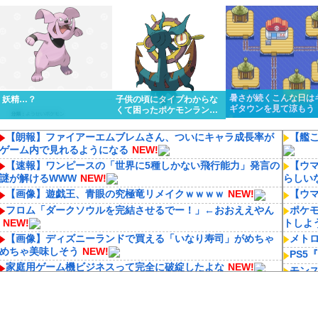
くっと優勝しちゃうけど…
ってるんだけど…
暑さが続くこんな日は
妖精…？
子供の頃にタイプわからな
ギタウンを見て涼もう
くて困ったポケモンランキ
ング１位はる
【朗報】ファイアーエムブレムさん、ついにキャラ成長率が
【艦こ
ゲーム内で見れるようになる
NEW!
【速報】ワンピースの「世界に5種しかない飛行能力」発言の
【ウ
謎が解けるWWW
NEW!
らしい
【画像】遊戯王、青眼の究極竜リメイクｗｗｗｗ
NEW!
【ウ
フロム「ダークソウルを完結させるでー！」←おおええやん
ポケモ
NEW!
トしよ
【画像】ディズニーランドで買える「いなり寿司」がめちゃ
メトロ
めちゃ美味しそう
NEW!
PS5
家庭用ゲーム機ビジネスって完全に破綻したよな
NEW!
モン
【悲報画像】ブルーロックになんJ民とドッピュン孕ませ男登
思う？
場www
NEW!
【悲
【急募】経験上、クズが多かった血液型ｗｗｗｗ
NEW!
75円】