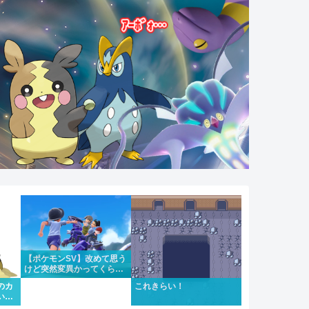
【ポケモンSV】改めて思う
けど突然変異かってくらい
メインストーリーがめちゃ
のカ
これきらい！
くちゃいい
い