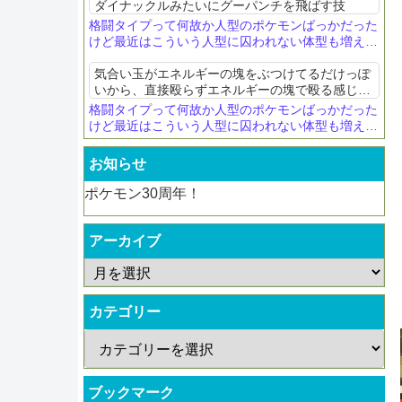
ダイナックルみたいにグーパンチを飛ばす技
格闘タイプって何故か人型のポケモンばっかだった
けど最近はこういう人型に囚われない体型も増えて
きたね
気合い玉がエネルギーの塊をぶつけてるだけっぽ
いから、直接殴らずエネルギーの塊で殴る感じな
ら特殊扱いにならないかなって
格闘タイプって何故か人型のポケモンばっかだった
けど最近はこういう人型に囚われない体型も増えて
きたね
お知らせ
ポケモン30周年！
アーカイブ
カテゴリー
ブックマーク