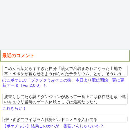
最近のコメント
ごめん言葉足らずすぎた自分「噴火で溶岩まみれになった土地で
草・水ポケが暮らせるよう作られたテラリウム」とか、そういうの
想定したコンセプトで街や建物作ってるんよいかにも崩壊世界って
ぽこポケDLC「ブクブクうみぞこの街」本日より配信開始！更に更
感じの景観になるし、ち...
新データ（Ver.2.0.0）も
波乗りしてたら謎のダンジョンがあって一番上には存在感を放つ謎
のキュウリ当時のゲーム体験としては最高だったな
これきらい！
嫌いすぎてワイはラム挑発ビルドコノヨを入れてる
【ポケチャン】結局このカバが一番強いんじゃないか？