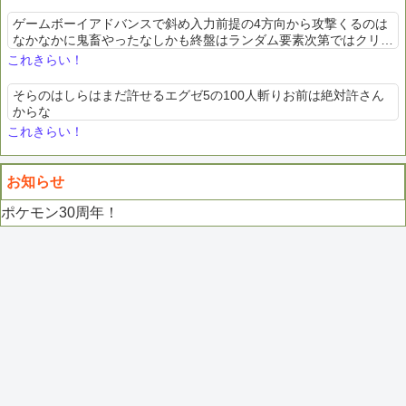
ゲームボーイアドバンスで斜め入力前提の4方向から攻撃くるのは
なかなかに鬼畜やったなしかも終盤はランダム要素次第ではクリア
不可能に見える一斉攻撃くるという
これきらい！
そらのはしらはまだ許せるエグゼ5の100人斬りお前は絶対許さん
からな
これきらい！
お知らせ
ポケモン30周年！