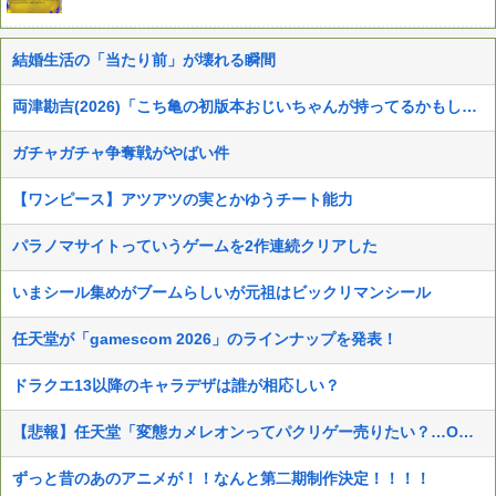
結婚生活の「当たり前」が壊れる瞬間
両津勘吉(2026)「こち亀の初版本おじいちゃんが持ってるかもしれないよ！内容は変わらないからね！」
ガチャガチャ争奪戦がやばい件
【ワンピース】アツアツの実とかゆうチート能力
パラノマサイトっていうゲームを2作連続クリアした
いまシール集めがブームらしいが元祖はビックリマンシール
任天堂が「gamescom 2026」のラインナップを発表！
ドラクエ13以降のキャラデザは誰が相応しい？
【悲報】任天堂「変態カメレオンってパクリゲー売りたい？…OK！」
ずっと昔のあのアニメが！！なんと第二期制作決定！！！！