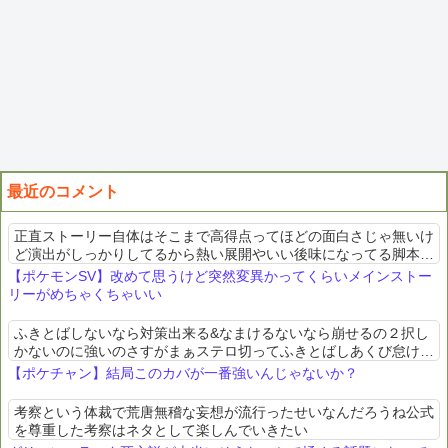
最近のコメント
正直ストーリー自体はそこまで高得点ってほどの面白さじゃ無いけ
ど演出がしっかりしてるから熱い展開やいい後味になってる脚本家
は普通だけど監督に恵まれた映画みたいな感じ
【ポケモンSV】改めて思うけど突然変異かってくらいメインストー
リーがめちゃくちゃいい
ふきとばしないなら対策出来る&なまけるないなら崩せるの２択し
かないのに強いのさすがまぁステロ切ってふきとばしあくび怠ける
とかも居るけど
【ポケチャン】結局このカバが一番強いんじゃないか？
考察という体裁で荒唐無稽な妄想が流行ったせいなんだろうね公式
を尊重した考察はネタとして楽しんでいきたい