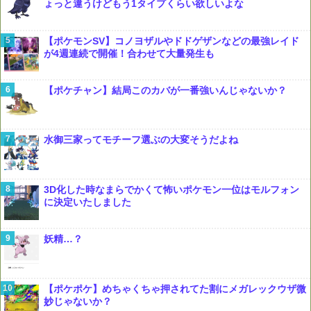
ょっと違うけどもう1タイプくらい欲しいよな
【ポケモンSV】コノヨザルやドドゲザンなどの最強レイド
が4週連続で開催！合わせて大量発生も
【ポケチャン】結局このカバが一番強いんじゃないか？
水御三家ってモチーフ選ぶの大変そうだよね
3D化した時なまらでかくて怖いポケモン一位はモルフォン
に決定いたしました
妖精…？
【ポケポケ】めちゃくちゃ押されてた割にメガレックウザ微
妙じゃないか？