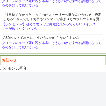
グリーンのラッタ死亡説が本当にそうなのかで揉める話題になって
るのを知って驚いている
「1日待てなかった」ってのがストーリーの肝なんだからそこ否定
しちゃいかんでしょ何事もワンマンで誰よりもガラルの未来を憂て
いた人が狂ってしまう話なんだから
【ポケモンSV】改めて思うけど突然変異かってくらいメインストー
リーがめちゃくちゃいい
ASDの人って本当にこういうのわからないらしいな
グリーンのラッタ死亡説が本当にそうなのかで揉める話題になって
るのを知って驚いている
お知らせ
ポケモン30周年！