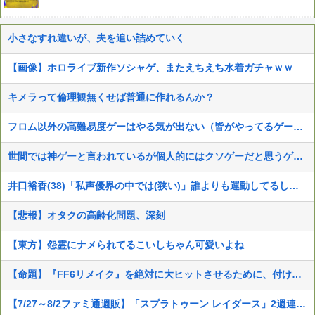
小さなすれ違いが、夫を追い詰めていく
【画像】ホロライブ新作ソシャゲ、またえちえち水着ガチャｗｗ
キメラって倫理観無くせば普通に作れるんか？
フロム以外の高難易度ゲーはやる気が出ない（皆がやってるゲームじゃないと達成感がない）←この考えが共感多数にｗｗ
世間では神ゲーと言われているが個人的にはクソゲーだと思うゲーム挙げてけ
井口裕香(38)「私声優界の中では(狭い)」誰よりも運動してるしお尻仕上がってると自負してます。負けないっ！」
【悲報】オタクの高齢化問題、深刻
【東方】怨霊にナメられてるこいしちゃん可愛いよね
【命題】『FF6リメイク』を絶対に大ヒットさせるために、付け加えるべき要素
【7/27～8/2ファミ通週販】「スプラトゥーン レイダース」2週連続1位！ほか新作に「ほの暮しの庭」「ブルーリフレクション カルテット」などランクイン！！