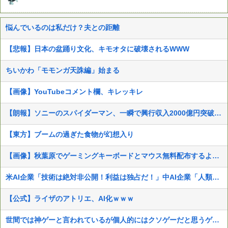
悩んでいるのは私だけ？夫との距離
【悲報】日本の盆踊り文化、キモオタに破壊されるWWW
ちいかわ「モモンガ天誅編」始まる
【画像】YouTubeコメント欄、キレッキレ
【朗報】ソニーのスパイダーマン、一瞬で興行収入2000億円突破…アニメ漫画が世界一人気とはなんだったのか
【東方】ブームの過ぎた食物が幻想入り
【画像】秋葉原でゲーミングキーボードとマウス無料配布するよ→結果
米AI企業「技術は絶対非公開！利益は独占だ！」中AI企業「人類に公開します、独り占めなんて罰が当たる」←これｗｗ
【公式】ライザのアトリエ、AI化ｗｗｗ
世間では神ゲーと言われているが個人的にはクソゲーだと思うゲーム挙げてけ