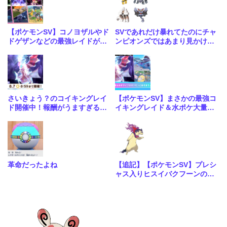
【ポケモンSV】コノヨザルやド
SVであれだけ暴れてたのにチャ
ドゲザンなどの最強レイドが4
ンピオンズではあまり見かけな
週連続で開催！合わせて大量発
いな…
生も
さいきょう？のコイキングレイ
【ポケモンSV】まさかの最強コ
ド開催中！報酬がうますぎる神
イキングレイド＆水ポケ大量発
レイドきたな
生イベントが開催！
革命だったよね
【追記】【ポケモンSV】プレシ
ャス入りヒスイバクフーンの配
布が決定！こいつ大会で優勝メ
ンバーくらい強いポケモンだっ
たのか…