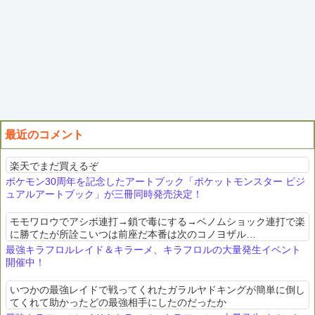
最近のコメント
楽天でまだ買えるぞ
ポケモン30周年を記念したアートブック「ポケットモンスター ビジ
ュアルアートブック」が三冊同時発売決定！
モモワロウでアシボ連打→鎖で毒にする→ベノムショック連打で楽
に勝てたが所詮こいつは前座だ本番は次のコノヨザル…
最強キラフロルレイド＆キラーメ、キラフロルの大量発生イベント
開催中！
いつかの最強レイドで戦ってくれたガラルヤドキングが簡単に倒し
てくれて助かったどの最強相手にしたのだったか