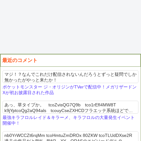
最近のコメント
マジ！？なんでこれだけ配信されないんだろうとずっと疑問でしか
無かったがやっと来たか！
ポケットモンスター ジ・オリジンがTVerで配信中！メガリザードン
Xが初お披露目された作品
あっ、草タイプか。 tcoZvisQG7Q9b tco1rEfI4MW8T
k9jYptcoQg2aQ94als tcouyCseZXHCDフラエッテ系統ほどでは
ないにしろ草タイプに見えるからか蕾がマ...
最強キラフロルレイド＆キラーメ、キラフロルの大量発生イベント
開催中！
nb0YrWCCZt6rqMm tcoHmtuZmDROx 80ZKW tcoTLUdDXse2R