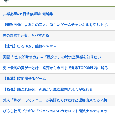
共感必至の“日常修羅場”短編集！
【悲報画像】よゐこの二人、新しいゲームチャンネルを立ち上げるwwww
男の趣味Tier表、ヤバすぎる
【速報】ひろゆき、離婚へｗｗｗ
実際『ゼルダ 時オカ』→『風タク』の時の空気感を知りたい
史上最高の質ゲーとは、発売から今日まで週販TOP30以内に居るあつ森、スマブラSP、マイクラ、マリカ8DX
【急募】時間潰せるゲーム
【画像】艦これ絵師、AI絵だと魔女裁判され心が折れる
外人「和ゲーってメニューが英語だらけだけど理解出来てる？美的センスでわざとそうしてる？」
ぴろし社長ブチギレ「ジョジョASBカカロット鬼滅ナルティメット作ったのにジャンブ公式にブロックされたんだが⁉」