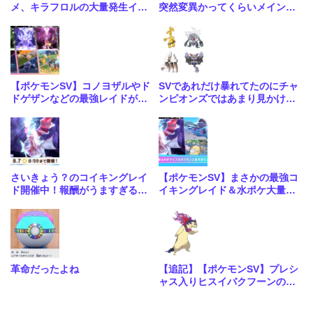
メ、キラフロルの大量発生イベ
突然変異かってくらいメインス
ント開催中！
トーリーがめちゃくちゃいい
【ポケモンSV】コノヨザルやド
SVであれだけ暴れてたのにチャ
ドゲザンなどの最強レイドが4
ンピオンズではあまり見かけな
週連続で開催！合わせて大量発
いな…
生も
さいきょう？のコイキングレイ
【ポケモンSV】まさかの最強コ
ド開催中！報酬がうますぎる神
イキングレイド＆水ポケ大量発
レイドきたな
生イベントが開催！
革命だったよね
【追記】【ポケモンSV】プレシ
ャス入りヒスイバクフーンの配
布が決定！こいつ大会で優勝メ
ンバーくらい強いポケモンだっ