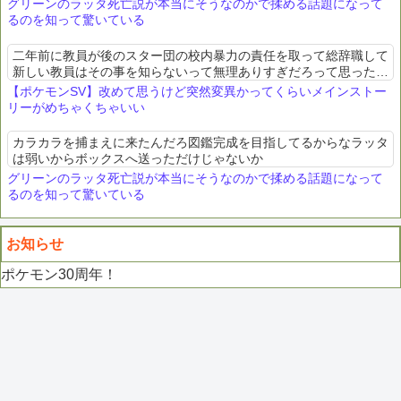
グリーンのラッタ死亡説が本当にそうなのかで揉める話題になって
るのを知って驚いている
二年前に教員が後のスター団の校内暴力の責任を取って総辞職して
新しい教員はその事を知らないって無理ありすぎだろって思った。
在校生とその保護者の口がどんだけ固いんや
【ポケモンSV】改めて思うけど突然変異かってくらいメインストー
リーがめちゃくちゃいい
カラカラを捕まえに来たんだろ図鑑完成を目指してるからなラッタ
は弱いからボックスへ送っただけじゃないか
グリーンのラッタ死亡説が本当にそうなのかで揉める話題になって
るのを知って驚いている
お知らせ
ポケモン30周年！