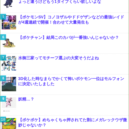
ょっと違うけどもう1タイプくらい欲しいよな
【ポケモンSV】コノヨザルやドドゲザンなどの最強レイド
が4週連続で開催！合わせて大量発生も
【ポケチャン】結局このカバが一番強いんじゃないか？
水御三家ってモチーフ選ぶの大変そうだよね
3D化した時なまらでかくて怖いポケモン一位はモルフォン
に決定いたしました
妖精…？
【ポケポケ】めちゃくちゃ押されてた割にメガレックウザ微
妙じゃないか？