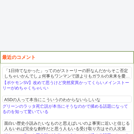
最近のコメント
「1日待てなかった」ってのがストーリーの肝なんだからそこ否定
しちゃいかんでしょ何事もワンマンで誰よりもガラルの未来を憂て
いた人が狂ってしまう話なんだから
【ポケモンSV】改めて思うけど突然変異かってくらいメインストー
リーがめちゃくちゃいい
ASDの人って本当にこういうのわからないらしいな
グリーンのラッタ死亡説が本当にそうなのかで揉める話題になって
るのを知って驚いている
面白い歴史小説みたいなものと思えばいいのよ事実に近いと信じる
人もいれば完全な創作だと思う人もいる受け取り方はその人次第