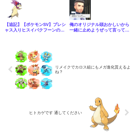
【追記】【ポケモンSV】プレシ
俺のオリジナル頭おかしいから
ャス入りヒスイバクフーンの配
一緒に止めようぜって言ってく
布が決定！こいつ大会で優勝メ
るAI初めて見た
ンバーくらい強いポケモンだっ
たのか…
リメイクでカロス組にもメガ進化貰えるよ
ね？
ヒトカゲです 通してください