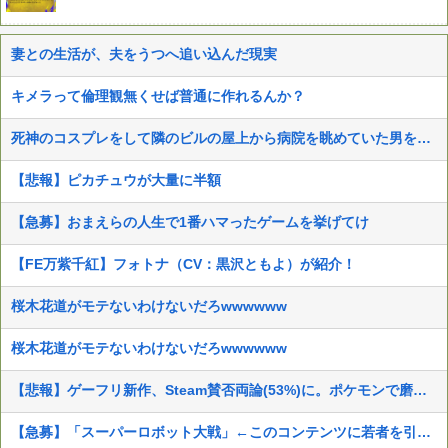
妻との生活が、夫をうつへ追い込んだ現実
キメラって倫理観無くせば普通に作れるんか？
死神のコスプレをして隣のビルの屋上から病院を眺めていた男を逮捕ｗｗｗ
【悲報】ピカチュウが大量に半額
【急募】おまえらの人生で1番ハマったゲームを挙げてけ
【FE万紫千紅】フォトナ（CV：黒沢ともよ）が紹介！
桜木花道がモテないわけないだろwwwwww
桜木花道がモテないわけないだろwwwwww
【悲報】ゲーフリ新作、Steam賛否両論(53%)に。ポケモンで磨いた技術力…
【急募】「スーパーロボット大戦」←このコンテンツに若者を引き込む方法