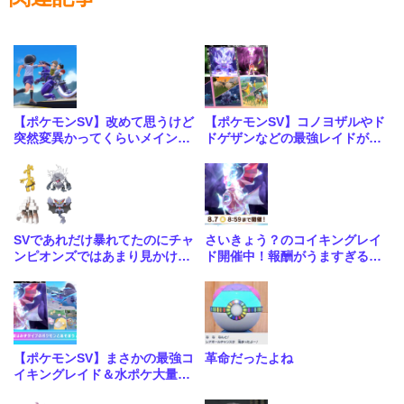
【ポケモンSV】改めて思うけど
【ポケモンSV】コノヨザルやド
突然変異かってくらいメインス
ドゲザンなどの最強レイドが4
トーリーがめちゃくちゃいい
週連続で開催！合わせて大量発
生も
SVであれだけ暴れてたのにチャ
さいきょう？のコイキングレイ
ンピオンズではあまり見かけな
ド開催中！報酬がうますぎる神
いな…
レイドきたな
【ポケモンSV】まさかの最強コ
革命だったよね
イキングレイド＆水ポケ大量発
生イベントが開催！