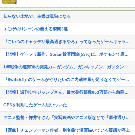
知らない土地で、主婦は孤独になる
エ〇ゲのHシーンの萎える瞬間3選
『こいつのキャラデザ最高過ぎるやろ』ってなったゲームキャラｗｗｗｗ
【悲報】ゲーフリ新作、Steam賛否両論(53%)に。ポケモンで磨いた技術力…
1年戦争の連邦軍の開発力→ガンダム、ガンキャノン、ガンタンク、ジム、ボール
『Switch2』のゲームがやりたいのに内蔵容量が足りなくてゲームができない
【悲報】週刊少年ジャンプさん、最大発行部数653万部から急降下でついに100万部を割ってしまうwwwwww
GPSを利用したゲーム思いついた
アニメ監督・押井守さん「実写映画やアニメ版などで『原作通りでよかった』なんて感想はとんでもない無知蒙昧な思考」
【画像】チェンソーマン作者、別名義で漫画描いている疑惑が浮上