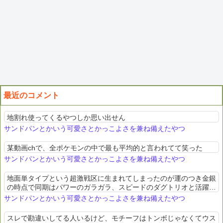
最近のコメント
地割れ使ってくるやつしか思い出せん
サンドパンとかいう可愛さとかっこよさを兼ね備えたやつ
某動画chで、全ポケモンの中で最も平均的と言われてて笑った
サンドパンとかいう可愛さとかっこよさを兼ね備えたやつ
地面単タイプという超激戦区に生まれてしまったのが運のつき金銀
の時点で同期はパワーのガラガラ、スピードのダグトリオと活躍し
てたのにダイパで耐久のカバルドンまで来てしまってはどうしよう
サンドパンとかいう可愛さとかっこよさを兼ね備えたやつ
もない
スレで勘違いしてる人いるけど、モチーフはトンボじゃなくてウス