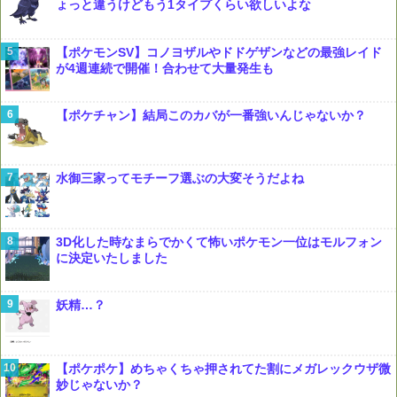
ょっと違うけどもう1タイプくらい欲しいよな
【ポケモンSV】コノヨザルやドドゲザンなどの最強レイド
が4週連続で開催！合わせて大量発生も
【ポケチャン】結局このカバが一番強いんじゃないか？
水御三家ってモチーフ選ぶの大変そうだよね
3D化した時なまらでかくて怖いポケモン一位はモルフォン
に決定いたしました
妖精…？
【ポケポケ】めちゃくちゃ押されてた割にメガレックウザ微
妙じゃないか？