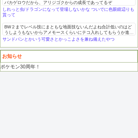
バカゲロウだから、アリジゴクからの成長であってるぞ
しれっと虫/ドラゴンになって登場しないかな ついでに色眼鏡辺りも
貰って
BW２までレベル技にまともな地面技ないんだよね合計低いのはど
うしようもないからアメモースくらいにテコ入れしてもらうか進化
するしかない
サンドパンとかいう可愛さとかっこよさを兼ね備えたやつ
お知らせ
ポケモン30周年！