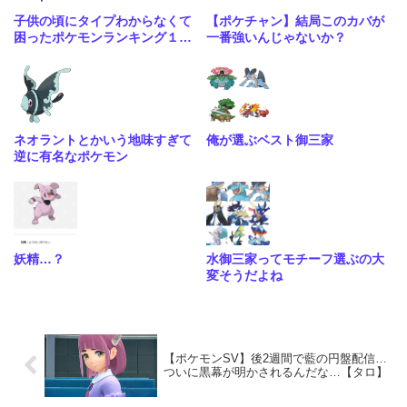
子供の頃にタイプわからなくて
【ポケチャン】結局このカバが
困ったポケモンランキング１位
一番強いんじゃないか？
はる
ネオラントとかいう地味すぎて
俺が選ぶベスト御三家
逆に有名なポケモン
妖精…？
水御三家ってモチーフ選ぶの大
変そうだよね
【ポケモンSV】後2週間で藍の円盤配信…
ついに黒幕が明かされるんだな…【タロ】