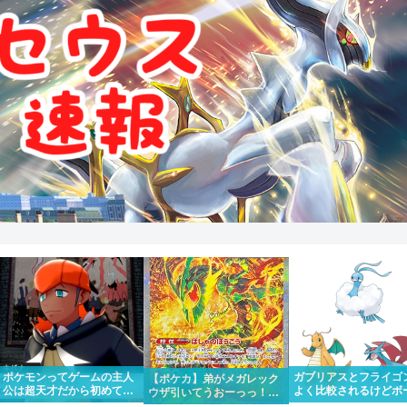
ポケモンってゲームの主人
ガブリアスとフライゴ
【ポケカ】弟がメガレック
公は超天才だから初めて出
よく比較されるけどボ
ウザ引いてうおーっっ！！
場したポケモンリーグもさ
ンダやカイリューとチ
かっけー！！って一緒にな