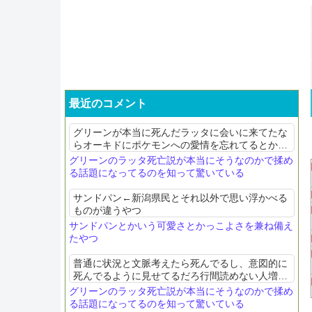
最近のコメント
グリーンが本当に死んだラッタに会いに来てたな
らオーキドにポケモンへの愛情を忘れてるとか怒
られるの理不尽だよな
グリーンのラッタ死亡説が本当にそうなのかで揉め
る話題になってるのを知って驚いている
サンドパン←新潟県民とそれ以外で思い浮かべる
ものが違うやつ
サンドパンとかいう可愛さとかっこよさを兼ね備え
たやつ
普通に状況と文脈考えたら死んでるし、意図的に
死んでるように見せてるだろ行間読めない人増え
すぎなだけかと
グリーンのラッタ死亡説が本当にそうなのかで揉め
る話題になってるのを知って驚いている