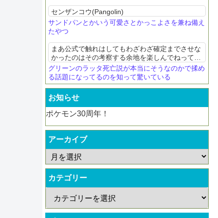
センザンコウ(Pangolin)
サンドパンとかいう可愛さとかっこよさを兼ね備え
たやつ
まあ公式で触れはしてもわざわざ確定までさせな
かったのはその考察する余地を楽しんでねってこ
とじゃないの
グリーンのラッタ死亡説が本当にそうなのかで揉め
る話題になってるのを知って驚いている
お知らせ
ポケモン30周年！
アーカイブ
カテゴリー