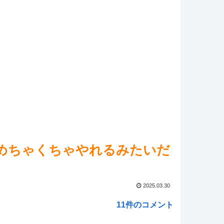
戯王マスターデュエル】UR2枚確定&デラックスメイト
HERO」セット【1億DL記念】登場！
NEW!
マ娘】セイちゃんの攻撃力を見よ！！！
NEW!
GO】黄金チケット『ますますマンガで分かる！
rand Order』第466話更新！
NEW!
マ娘】キタハラとベルノもチームの遠征先で部屋を一つ
れてないハプニングもあるんだよな…
NEW!
ed by livedoor 相互RSS
めちゃくちゃやれるみたいだ
2025.03.30
11件のコメント