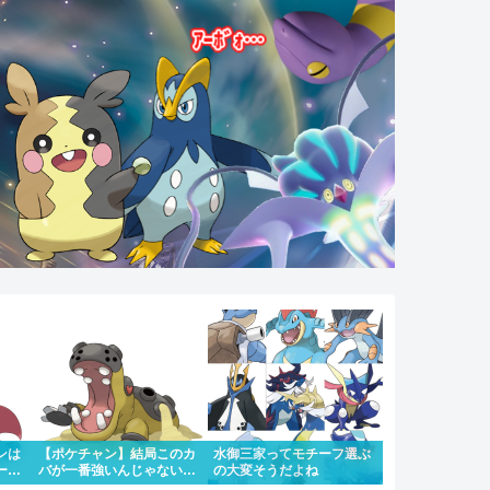
ンは
【ポケチャン】結局このカ
水御三家ってモチーフ選ぶ
ーマ
バが一番強いんじゃない
の大変そうだよね
ルタ
か？