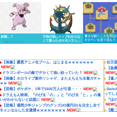
くっと優勝しちゃうけど…
リスってあんまり比較
ってるんだけど…
ないよね
暑さが続くこんな日は
妖精…？
子供の頃にタイプわからな
ギタウンを見て涼もう
くて困ったポケモンランキ
ング１位はる
【画像】露悪アニメ化ブーム、はじまるｗｗｗｗｗｗｗ
任天堂
NEW!
【急
ドラゴンボールの敵でデカくて強い奴っていた？
NEW!
NEW!
【画像】ホロライブ新作ソシャゲ、またえちえち水着ガチャ
【蓮
ｗｗ
NEW!
NEW!
【悲報】ポケポケ、1年で1600万人が引退・・・
NEW!
Swi
ってし
ドラえもん映画、『のび太「の」』と『のび太「と」』の違
いがわからないと話題に
NEW!
『ほの暮
NEW!
【悲報】週間少年ジャンプのグッズ(43億円分)を注文し全て
キャンセルした女逮捕ｗｗｗｗｗｗｗｗ
NEW!
【艦
NEW!
【ん報】漫画は手を抜く冨樫さん、アイドルのために近年稀