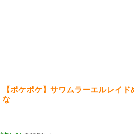
に見る美麗イラストを描くww
NEW!
【遊
「E・
【公式】ライザのアトリエ、AI化ｗｗｗ
NEW!
【ウ
【急募】経験上、クズが多かった血液型ｗｗｗｗ
NEW!
【F
【画像】チェンソーマン作者、別名義で漫画描いている疑惑
Fate/
が浮上
NEW!
【ウ
しか取
Powered by livedoor 相互RSS
Power
【ポケポケ】サワムラーエルレイド
な