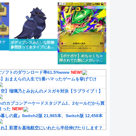
され
キナ
ボディプレスみたいな防御
参照技って全タイプにある
のはちょっと違うけどもう
【ポケポケ】めちゃくちゃ
1タイプくらい欲しいよな
押されてた割にメガレック
ウザ微妙じゃないか？
ソフトのダウンロード率61.5%www
NEW!
募】おまえらの人生で1番ハマったゲームを挙げてけ
ノ空】瑠璃乃とみおんのメスガキ対決【ラブライブ！】
tchのカプコンアーケードスタジアム1、2セールだから買
まった
NEW!
しの庭』Switch2版 21,965本、Switch版 12,458本
これ】彩雲を基地航空にいれたら半径伸びたりします？