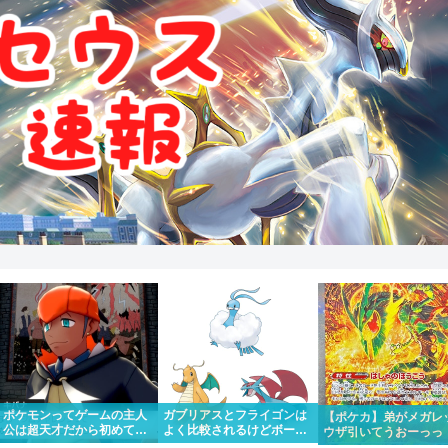
ポケモンってゲームの主人
ガブリアスとフライゴンは
【ポケカ】弟がメガレ
公は超天才だから初めて出
よく比較されるけどボーマ
ウザ引いてうおーっっ
場したポケモンリーグもさ
ンダやカイリューとチルタ
かっけー！！って一緒