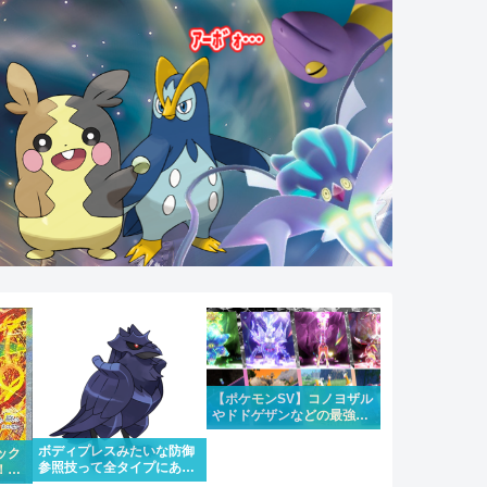
【ポケモンSV】コノヨザル
やドドゲザンなどの最強レ
イドが4週連続で開催！合
わせて大量発生も
ボディプレスみたいな防御
ック
参照技って全タイプにある
！！
のはちょっと違うけどもう
にな