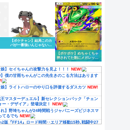
1タイプくらい欲しいよな
【ポケチャン】結局このカ
バが一番強いんじゃない
か？
【ポケポケ】めちゃくちゃ
押されてた割にメガレック
ウザ微妙じゃないか？
マ娘】セイちゃんの攻撃力を見よ！！！
NEW!
神】僕の甘雨ちゃんがこの先生きのこる方法はあります
!
マ娘】ライトハローのやり口を評価するダスカツ
NEW!
戯王マスターデュエル】新セレクションパック「チェン
ォー・デザイア」登場決定！
NEW!
これ】野埼ちゃんが24時間戦うジャパニーズビジネスマ
ってるでち
NEW!
tch2版『FF14』ロード時間‥エリア移動15秒､戦闘中27
20秒
NEW!