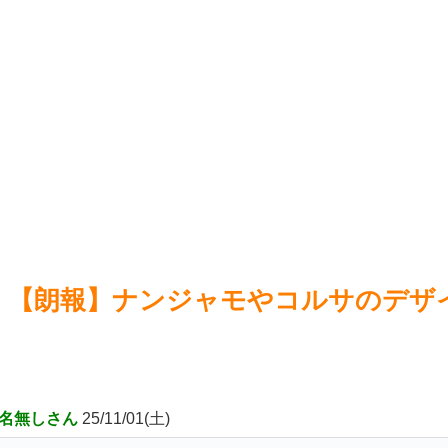
【公式】ライザのアトリエ、AI化ｗｗｗ
NEW!
Swi
ずっと昔のあのアニメが！！なんと第二期制作決定！！！！
NEW!
【悲報
が長い
【速報】ニンテンドーダイレクト、来るwww
NEW!
【Li
【画像】地獄の釜の蓋が開く←これの誤用が多すぎ。化け物
ブ！ス
が沢山出てくるイメージ持ってる奴間違ってるぞ
NEW!
【朗
ゲーム
Powered by livedoor 相互RSS
Power
【朗報】ナンジャモやコルサのデザ
名無しさん
25/11/01(土)