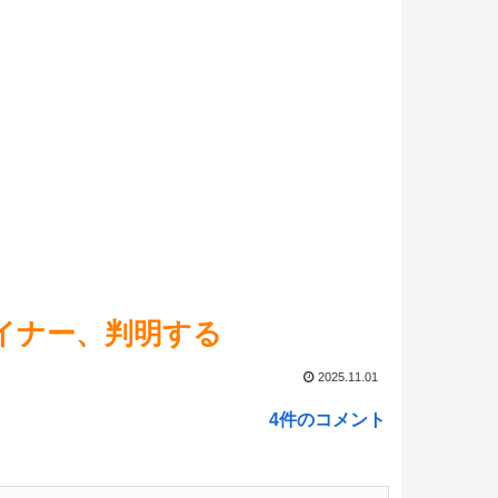
tch2版『モンハンワイルズ』の動作環境が判明！
NEW!
】Switch2版「ファイナルファンタジー14」のロード
のは不具合
NEW!
ella!】かのん「89……何の数字かわかる？」【ラブライ
ーパースター!!】
NEW!
報】ファイアーエムブレムさん、ついにキャラ成長率が
内で見れるようになる
NEW!
ed by livedoor 相互RSS
イナー、判明する
2025.11.01
4件のコメント