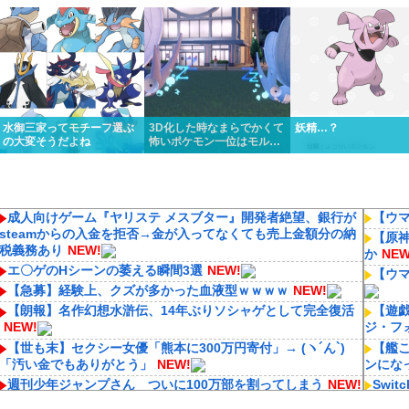
くっと優勝しちゃうけど…
リスってあんまり比較され
ってるんだけど…
ないよね
水御三家ってモチーフ選ぶ
3D化した時なまらでかくて
妖精…？
の大変そうだよね
怖いポケモン一位はモルフ
ォンに決定いたしました
成人向けゲーム『ヤリステ メスブター』開発者絶望、銀行が
【ウ
steamからの入金を拒否→金が入ってなくても売上金額分の納
【原
税義務あり
NEW!
か
NEW
エ〇ゲのHシーンの萎える瞬間3選
NEW!
【ウ
【急募】経験上、クズが多かった血液型ｗｗｗｗ
NEW!
【朗報】名作幻想水滸伝、14年ぶりソシャゲとして完全復活
【遊
NEW!
ジ・フ
【世も末】セクシー女優「熊本に300万円寄付」→ (ヽ´ん`)
【艦
「汚い金でもありがとう」
NEW!
ンにな
週刊少年ジャンプさん ついに100万部を割ってしまう
NEW!
Swi
秒､蘇生