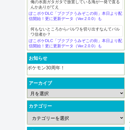
俺の水面ガタガタで放置している海が一発で直る
んかありがてえ
ぽこポケDLC「ブクブクうみぞこの街」本日より配
信開始！更に更新データ（Ver.2.0.0）も
何もないところからパルワを切り出すなんてパル
ワ信者か？
ぽこポケDLC「ブクブクうみぞこの街」本日より配
信開始！更に更新データ（Ver.2.0.0）も
お知らせ
ポケモン30周年！
アーカイブ
カテゴリー