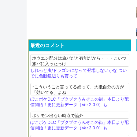
最近のコメント
ホウエン配分は旅パだと有能だから・・・こいつ
旅パに入ったっけ
しれっと虫/ドラゴンになって登場しないかな つい
でに色眼鏡辺りも貰って
↑こういうこと言ってる奴って、大抵自分の方が
「効いてる」よね
ぽこポケDLC「ブクブクうみぞこの街」本日より配
信開始！更に更新データ（Ver.2.0.0）も
ポケモン出ない時点で論外
ぽこポケDLC「ブクブクうみぞこの街」本日より配
信開始！更に更新データ（Ver.2.0.0）も