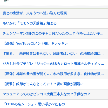
妻との生活が、夫をうつへ追い込んだ現実
ちいかわ「モモンガ天誅編」始まる
チェンソーマン2部のこのキャラ何だったの…？ 何を伝えたいキャラだったの…？
【画像】YouTubeコメント欄、キレッキレ
IT業界、「未経験者は要らない、経験者はいない」の地獄絵図にwww
ぴろし社長ブチギレ「ジョジョASBカカロット鬼滅ナルティメット作ったのにジャンブ公式にブロックされたんだが⁉」
【画像】地獄の釜の蓋が開く←これの誤用が多すぎ。化け物が沢山出てくるイメージ持ってる奴間違ってるぞ
【衝撃】銀卵がこんなところに！？謎の画像が話題に
マジュニアってのはピッコロ大魔王本人なの？子供なの？
「FF10の名シーン」←思い浮かべたもの