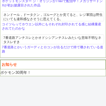
リザードンが発表されてバージョンによって違うと唐突に発表され
ポケットモンスター ジ・オリジンがTVerで配信中！メガリザードン
た時はガッカリしたな...
Xが初お披露目された作品
ネンドール，ドータクン，ゴルーグとか見てると、レジ軍団は野生
にいても違和感なさそうに思えてくる。
コイツらってホウエン以外にもそれぞれ封印されてる感じ結構量産
されてたのかな
7番道路アンチスレとかオドシシアンチスレみたいな意味不明なネ
タスレすき
7番道路とかいうガーディとロコンが出るだけで持て囃されている道
路
お知らせ
ポケモン30周年！