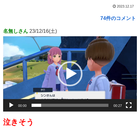
2023.12.17
74件のコメント
名無しさん
23/12/16(土)
動
画
プ
レ
ー
ヤ
ー
00:00
00:27
泣きそう