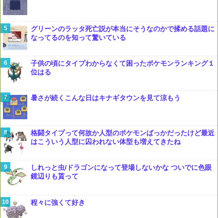
グリーンのラッタ死亡説が本当にそうなのかで揉める話題に
なってるのを知って驚いている
子供の頃にタイプわからなくて困ったポケモンランキング１
位はる
暑さが続くこんな日はキナギタウンを見て涼もう
格闘タイプって何故か人型のポケモンばっかだったけど最近
はこういう人型に囚われない体型も増えてきたね
しれっと虫/ドラゴンになって登場しないかな ついでに色眼
鏡辺りも貰って
程々に強くて好き