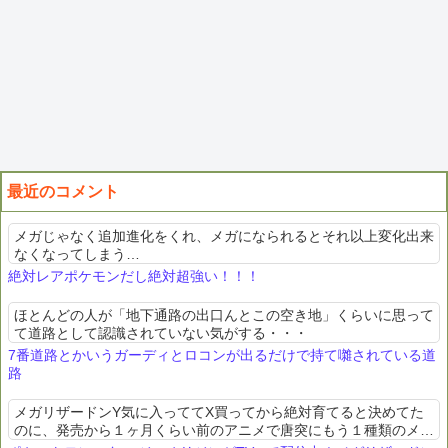
最近のコメント
メガじゃなく追加進化をくれ、メガになられるとそれ以上変化出来
なくなってしまう…
絶対レアポケモンだし絶対超強い！！！
ほとんどの人が「地下通路の出口んとこの空き地」くらいに思って
て道路として認識されていない気がする・・・
7番道路とかいうガーディとロコンが出るだけで持て囃されている道
路
メガリザードンY気に入っててX買ってから絶対育てると決めてた
のに、発売から１ヶ月くらい前のアニメで唐突にもう１種類のメガ