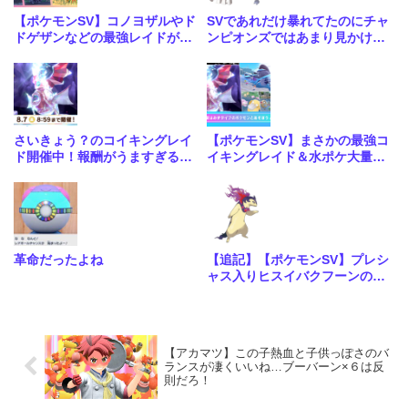
【ポケモンSV】コノヨザルやド
SVであれだけ暴れてたのにチャ
ドゲザンなどの最強レイドが4
ンピオンズではあまり見かけな
週連続で開催！合わせて大量発
いな…
生も
さいきょう？のコイキングレイ
【ポケモンSV】まさかの最強コ
ド開催中！報酬がうますぎる神
イキングレイド＆水ポケ大量発
レイドきたな
生イベントが開催！
革命だったよね
【追記】【ポケモンSV】プレシ
ャス入りヒスイバクフーンの配
布が決定！こいつ大会で優勝メ
ンバーくらい強いポケモンだっ
たのか…
【アカマツ】この子熱血と子供っぽさのバ
ランスが凄くいいね…ブーバーン×６は反
則だろ！