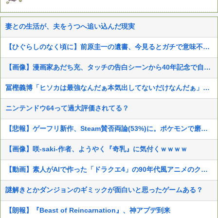
妻との生活が、夫をうつへ追い込んだ現実
【ひぐらしのなく頃に】前原圭一の遺書、今見るとガチで意味不明すぎるｗｗｗｗｗｗｗｗｗｗｗ
【画像】漫画家あだち充、タッチの告白シーンから40年記念で自分自身が浅倉南になりきり投稿
冨樫義博「ヒソカは最強なんだぁ本気出してないだけなんだぁ」←こいつのこの情熱なんなの？
ニンテンドウ64って過大評価されてる？
【悲報】ゲーフリ新作、Steam賛否両論(53%)に。ポケモンで磨いた技術力…
【画像】咲-saki-作者、ようやく『奇乳』に気付くｗｗｗｗ
【動画】素人がAIで作った「ドラクエ4」の90年代風アニメのクオリティが凄すぎる件
謎解きとかダンジョンのギミックが面白いと思ったゲームある？
【朗報】『Beast of Reincarnation』、神アプデ到来