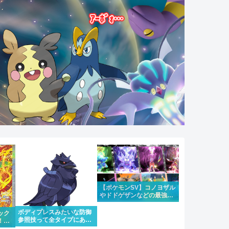
【ポケモンSV】コノヨザル
やドドゲザンなどの最強レ
イドが4週連続で開催！合
わせて大量発生も
ボディプレスみたいな防御
ック
参照技って全タイプにある
！！
のはちょっと違うけどもう
にな