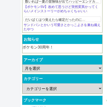
数いれば一夏の冒険味が出てハッピーエンドカ
メ？スグリきゅんの締めに置いとくね
【ポケモンSV】改めて思うけど突然変異かってく
らいメインストーリーがめちゃくちゃいい
だいばくはつ覚えたら確定だったのに…
サンドパンとかいう可愛さとかっこよさを兼ね備え
たやつ
お知らせ
ポケモン30周年！
アーカイブ
カテゴリー
ブックマーク