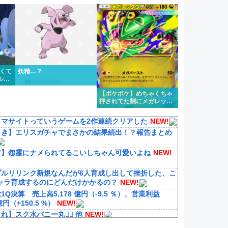
1タイプくらい欲しいよな
かくて
妖精…？
ルフ
た
【ポケポケ】めちゃくちゃ
押されてた割にメガレック
ウザ微妙じゃないか？
ノマサイトっていうゲームを2作連続クリアした
NEW!
引き】エリスガチャでまさかの結果続出！？報告まとめ
方】怨霊にナメられてるこいしちゃん可愛いよね
NEW!
ブルリリンク新規なんだが6人育成し出して挫折した、こ
ャラ育成するのにどんだけかかるの？
NEW!
1Q決算 売上高5,178 億円（-9.5 ％）、営業利益
 億円（+150.5 %）
NEW!
れ】スク水バニー丸👯‍♀️ 他
NEW!
マ娘】セイちゃんの攻撃力を見よ！！！
NEW!