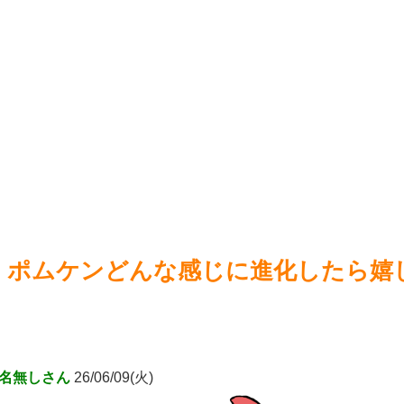
【悲報画像】ブルーロックになんJ民とドッピュン孕ませ男登
【ウ
場www
NEW!
してほ
【画像】チェンソーマン作者、別名義で漫画描いている疑惑
【崩
が浮上
NEW!
ルタは
【画像】白ひげ海賊団、弱そうwwwww
NEW!
【ウ
井口裕香(38)「私声優界の中では(狭い)」誰よりも運動してる
しお尻仕上がってると自負してます。負けないっ！」
NEW!
Power
Powered by livedoor 相互RSS
ポムケンどんな感じに進化したら嬉
名無しさん
26/06/09(火)