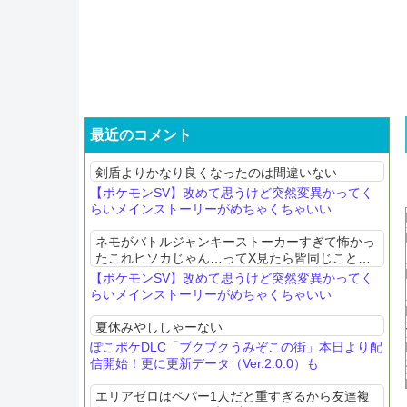
最近のコメント
剣盾よりかなり良くなったのは間違いない
【ポケモンSV】改めて思うけど突然変異かってく
らいメインストーリーがめちゃくちゃいい
ネモがバトルジャンキーストーカーすぎて怖かっ
たこれヒソカじゃん…ってX見たら皆同じこと思
ってたわ
【ポケモンSV】改めて思うけど突然変異かってく
らいメインストーリーがめちゃくちゃいい
夏休みやししゃーない
ぽこポケDLC「ブクブクうみぞこの街」本日より配
信開始！更に更新データ（Ver.2.0.0）も
エリアゼロはペパー1人だと重すぎるから友達複