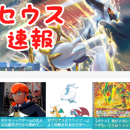
ポケモンってゲームの主人
ガブリアスとフライゴンは
【ポケカ】弟がメガレ
公は超天才だから初めて出
よく比較されるけどボーマ
ウザ引いてうおーっっ
場したポケモンリーグもさ
ンダやカイリューとチルタ
かっけー！！って一緒