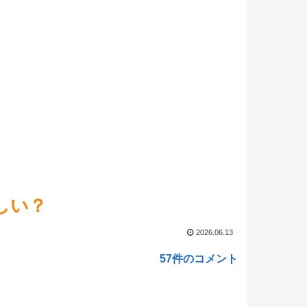
マ娘】ポッケにドンキのペラコスでファッションショー
しい…
NEW!
壊スターレイル】ファイノンもう型落ちしてるよね？ヘ
いわずもがな
NEW!
マ娘】キントレ監修『海の家「いちりゅう」』
NEW!
ed by livedoor 相互RSS
しい？
2026.06.13
57件のコメント