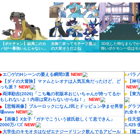
くっと優勝しちゃうけど…
リスってあんまり比較され
ってるんだけど…
ないよね
【ポケチャン】結局このカ
水御三家ってモチーフ選ぶ
3D化した時なまらで
バが一番強いんじゃない
の大変そうだよね
怖いポケモン一位はモ
か？
ォンに決定いたしまし
エ〇ゲのHシーンの萎える瞬間3選
NEW!
パラ
【ダイの大冒険】マァムとレオナは人気互角だったけど、ど
【神
っち派？
NEW!
NEW!
両津勘吉(2026)「こち亀の初版本おじいちゃんが持ってるか
【東
もしれないよ！内容は変わらないからね！」
NEW!
【悲報画像】ブルーロックになんJ民とドッピュン孕ませ男登
グラ
場www
NEW!
れ全キ
【画像】X女子「ガチでこういう彼氏欲しくて息できん」
任天堂
2000万バズ
NEW!
1,425
大学生のキモオタはなぜエナジードリンク飲んでるアピール
【艦こ
するんや
NEW!
【ウ