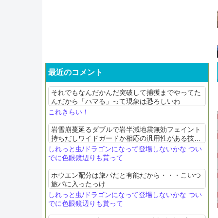
最近のコメント
それでもなんだかんだ突破して捕獲までやってた
んだから「ハマる」って現象は恐ろしいわ
これきらい！
岩雪崩蔓延るダブルで岩半減地震無効フェイント
持ちだしワイドガードか相応の汎用性がある技覚
えてポケチャンに来てくれない？
しれっと虫/ドラゴンになって登場しないかな つい
でに色眼鏡辺りも貰って
ホウエン配分は旅パだと有能だから・・・こいつ
旅パに入ったっけ
しれっと虫/ドラゴンになって登場しないかな つい
でに色眼鏡辺りも貰って