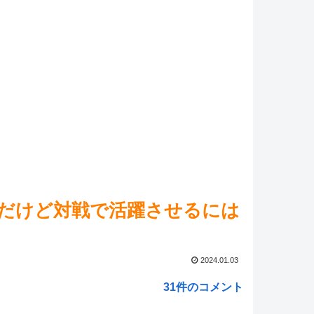
て称賛しそうだよな
NEW!
マ娘】セイちゃんの攻撃力を見よ！！！
NEW!
マ娘】へそ出し服で子犬のように威嚇する園児は色々ま
ピスゴル）
NEW!
れ】これがラ級ちゃんの水着modeか・・・！
NEW!
ed by livedoor 相互RSS
んだけど対戦で活躍させるには
2024.01.03
31件のコメント