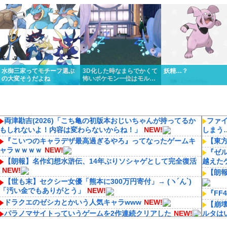
くっと優勝しちゃうけど…
リスってあんまり比較され
ってるんだけど…
ないよね
水御三家ってモチーフ選ぶ
3D化した時なまらでかくて
妖精…？
の大変そうだよね
怖いポケモン一位はモルフ
ォンに決定いたしました
両津勘吉(2026)「こち亀の初版本おじいちゃんが持ってるか
ファ
もしれないよ！内容は変わらないからね！」
NEW!
しまう
『こいつのキャラデザ最高過ぎるやろ』ってなったゲームキ
【東
ャラｗｗｗｗ
NEW!
『ゼル
【朗報】名作幻想水滸伝、14年ぶりソシャゲとして完全復活
越えた
NEW!
【朗報
【世も末】セクシー女優「熊本に300万円寄付」→ (ヽ´ん`)
「汚い金でもありがとう」
NEW!
『FF
ドラクエのゼシカとかいう人気キャラwww
NEW!
【崩
パラノマサイトっていうゲームを2作連続クリアした
NEW!
ルタは
【ん報】漫画は手を抜く冨樫さん、アイドルのために近年稀
【ウ