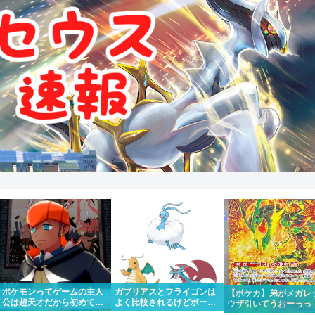
ポケモンってゲームの主人
ガブリアスとフライゴンは
【ポケカ】弟がメガレ
公は超天才だから初めて出
よく比較されるけどボーマ
ウザ引いてうおーっっ
場したポケモンリーグもさ
ンダやカイリューとチルタ
かっけー！！って一緒