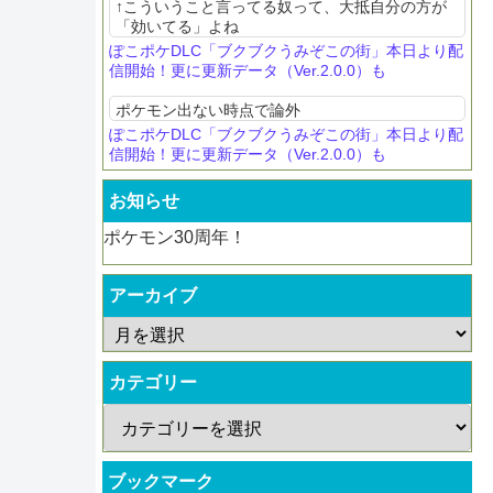
↑こういうこと言ってる奴って、大抵自分の方が
「効いてる」よね
ぽこポケDLC「ブクブクうみぞこの街」本日より配
信開始！更に更新データ（Ver.2.0.0）も
ポケモン出ない時点で論外
ぽこポケDLC「ブクブクうみぞこの街」本日より配
信開始！更に更新データ（Ver.2.0.0）も
お知らせ
ポケモン30周年！
アーカイブ
カテゴリー
ブックマーク