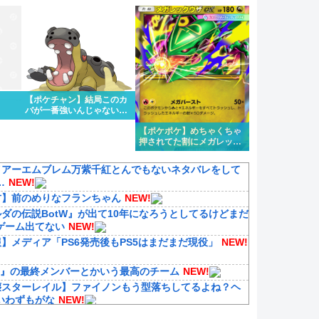
1タイプくらい欲しいよな
【ポケチャン】結局このカ
バが一番強いんじゃない
か？
【ポケポケ】めちゃくちゃ
押されてた割にメガレック
ウザ微妙じゃないか？
イアーエムブレム万紫千紅とんでもないネタバレをして
…
NEW!
方】前のめりなフランちゃん
NEW!
ダの伝説BotW』が出て10年になろうとしてるけどまだ
ゲーム出てない
NEW!
】メディア「PS6発売後もPS5はまだまだ現役」
NEW!
4』の最終メンバーとかいう最高のチーム
NEW!
壊スターレイル】ファイノンもう型落ちしてるよね？ヘ
いわずもがな
NEW!
マ娘】実際ライトオがレコード更新されたら素直に負け