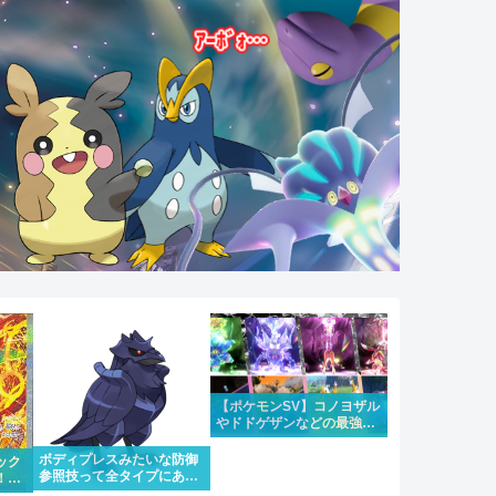
【ポケモンSV】コノヨザル
やドドゲザンなどの最強レ
イドが4週連続で開催！合
わせて大量発生も
ボディプレスみたいな防御
ック
参照技って全タイプにある
！！
のはちょっと違うけどもう
にな