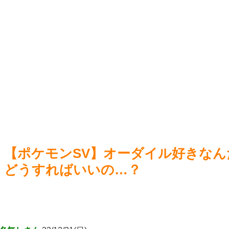
に見る美麗イラストを描くww
NEW!
を認め
ワンピのニカが滑り続ける理由
NEW!
【ウ
エ□漫画女「彼氏とはゴムあり…」「浮気相手とは生で4発」
【ウ
←ありえなすぎて草
NEW!
ずい（
【画像】地獄の釜の蓋が開く←これの誤用が多すぎ。化け物
【艦こ
が沢山出てくるイメージ持ってる奴間違ってるぞ
NEW!
Powered by livedoor 相互RSS
Power
【ポケモンSV】オーダイル好きな
どうすればいいの…？