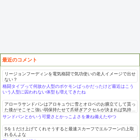
最近のコメント
リージョンフーディンを電気格闘で気功使いの老人イメージで出せ
ない？
格闘タイプって何故か人型のポケモンばっかだったけど最近はこう
いう人型に囚われない体型も増えてきたね
アローラサンドパンはアロキュウに雪とオロベのお膳立てして貰っ
た後がそこそこ強い弱保持たせて爪研ぎアクセルが決まれば気持ち
良い
サンドパンとかいう可愛さとかっこよさを兼ね備えたやつ
Sを１だけ上げてくれそうすると最速スカーフでエルフーンの上取
れるんよな