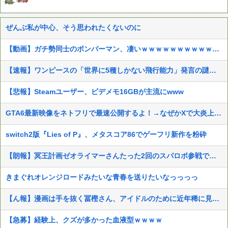
ぜんぶ私が中心、そう思われたくないのに
【動画】ガチ勢同士のボンバーマン、凄いｗｗｗｗｗｗｗｗｗｗｗｗ
【速報】ワンピースの「世界に5種しかない飛行能力」発言の謎が解けるWWW
【悲報】Steamユーザー、ビデメモ16GBが主流にwww
GTA6最新映像をネトフリで最速公開するよ！→なぜかXで大炎上中wwwwwwwwwwww
switch2版『Lies of P』、メタスコア86でゲーフリ新作を粉砕
【朗報】冥王計画ゼオライマーさんたった2回のスパロボ参戦で大人気ロボ作品にｗｗ
きまぐれオレンジロードみたいな青春を送りたいなっっっっ
【ん報】漫画は手を抜く冨樫さん、アイドルのために近年稀に見る美麗イラストを描くww
【急募】経験上、クズが多かった血液型ｗｗｗｗ