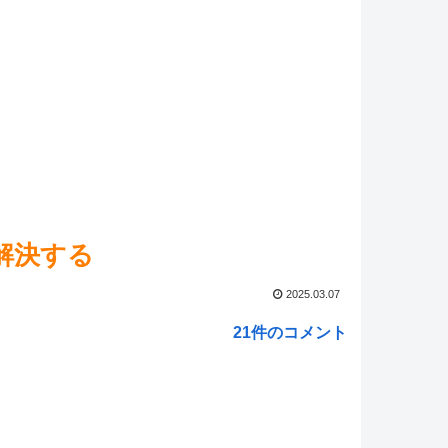
リオカートワールド』はどうすればよかったのか…
】YouTubeコメント欄、キレッキレ
NEW!
ed by livedoor 相互RSS
解決する
2025.03.07
21件のコメント