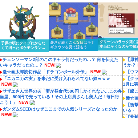
くっと優勝しちゃうけど…
ってるんだけど…
グリーンのラッタ死亡
暑さが続くこんな日はキナ
子供の頃にタイプわからな
本当にそうなのかで揉
ギタウンを見て涼もう
くて困ったポケモンランキ
話題になってるのを知
ング１位はる
驚いている
チェンソーマン2部のこのキャラ何だったの…？ 何を伝えた
【原
いキャラだったの…？
NEW!
うか？
漫☆画太郎読切作品「ドラゴンボール外伝」
NEW!
【ウ
「ニカニカの実」を未だに受け入れられてない奴ｗｗｗ
【グラ
NEW!
1月に
サザエさん世界の夫「妻が昼食代500円しかくれない…この弁
【艦
当屋、500円で売っている！その上店員さんも美人だ！毎日行
漫☆
こう！」
NEW!
【衝
ガンダムSEEDはなぜここまでの人気シリーズとなったのか
いる・
NEW!
【悲報
ファイファン5で唯一学んだことｗｗｗｗｗｗｗｗ
NEW!
NEW!
ぴろし社長ブチギレ「ジョジョASBカカロット鬼滅ナルティ
Swi
メット作ったのにジャンブ公式にブロックされたんだが⁉」
計画公