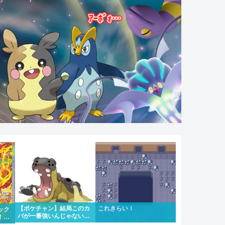
【ポケチャン】結局このカ
これきらい！
ック
バが一番強いんじゃない
！！
か？
にな