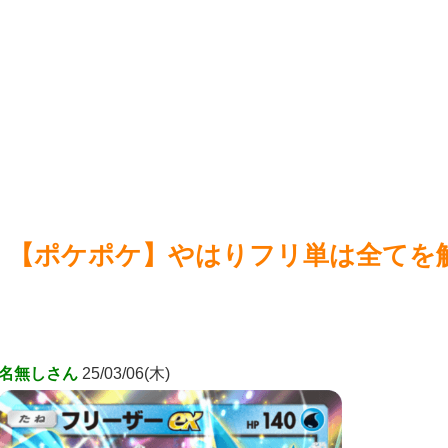
NEW!
『マ
【画像】咲-saki-作者、ようやく『奇乳』に気付くｗｗｗｗ
NEW!
NEW!
【画像
【画像】X女子「ガチでこういう彼氏欲しくて息できん」
2000万バズ
NEW!
【画像】地獄の釜の蓋が開く←これの誤用が多すぎ。化け物
が沢山出てくるイメージ持ってる奴間違ってるぞ
NEW!
Power
Powered by livedoor 相互RSS
【ポケポケ】やはりフリ単は全てを
名無しさん
25/03/06(木)