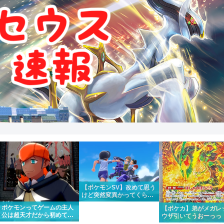
【ポケモンSV】改めて思う
けど突然変異かってくらい
メインストーリーがめちゃ
ポケモンってゲームの主人
【ポケカ】弟がメガレ
くちゃいい
公は超天才だから初めて出
ウザ引いてうおーっっ
場したポケモンリーグもさ
かっけー！！って一緒