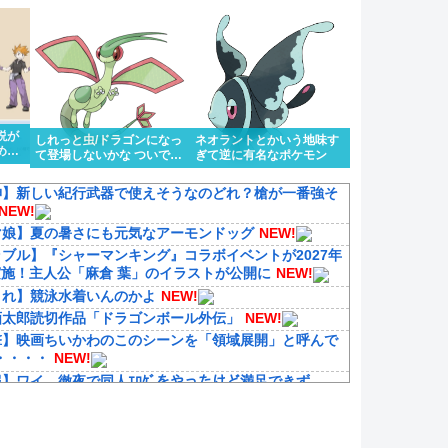
説が
しれっと虫/ドラゴンになっ
ネオラントとかいう地味す
める
て登場しないかな ついでに
ぎて逆に有名なポケモン
って
色眼鏡辺りも貰って
神】新しい紀行武器で使えそうなのどれ？槍が一番強そ
NEW!
マ娘】夏の暑さにも元気なアーモンドッグ
NEW!
ブル】『シャーマンキング』コラボイベントが2027年
実施！主人公「麻倉 葉」のイラストが公開に
NEW!
これ】競泳水着いんのかよ
NEW!
画太郎読切作品「ドラゴンボール外伝」
NEW!
撃】映画ちいかわのこのシーンを「領域展開」と呼んで
・・・・
NEW!
】ワイ、徹夜で同人ｴﾛｹﾞをやったけど満足できず
tch等『みんなのGOLF WORLD』、改善に向けてアプデ
表
NEW!