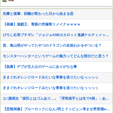
先輩と後輩、距離が変わった日から始まる恋
【画像】遊戯王、青眼の究極竜リメイクｗｗｗｗ
ぴろし社長ブチギレ「ジョジョASBカカロット鬼滅ナルティメット作ったのにジャンブ公式にブロックされたんだが⁉」
昔、鳥山明がやってたやつのドラゴンの名前わかるやついる？
モンスターハンターというゲームの魅力ってどんな部分だと思う？
【急募】デブが主人公のゲームにありがちな事
きまぐれオレンジロードみたいな青春を送りたいなっっっっ
きまぐれオレンジロードみたいな青春を送りたいなっっっっ
エ□漫画女「彼氏とはゴムあり…」「浮気相手とは生で4発」←ありえなすぎて草
【悲報画像】ブルーロックになんJ民とドッピュン孕ませ男登場www