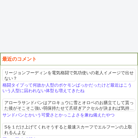
最近のコメント
リージョンフーディンを電気格闘で気功使いの老人イメージで出せ
ない？
格闘タイプって何故か人型のポケモンばっかだったけど最近はこう
いう人型に囚われない体型も増えてきたね
アローラサンドパンはアロキュウに雪とオロベのお膳立てして貰っ
た後がそこそこ強い弱保持たせて爪研ぎアクセルが決まれば気持ち
良い
サンドパンとかいう可愛さとかっこよさを兼ね備えたやつ
Sを１だけ上げてくれそうすると最速スカーフでエルフーンの上取
れるんよな