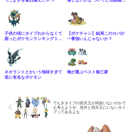
っこよさを兼ね備えたやつ
場しないかな ついでに色眼鏡辺
りも貰って
子供の頃にタイプわからなくて
【ポケチャン】結局このカバが
困ったポケモンランキング１位
一番強いんじゃないか？
はる
ネオラントとかいう地味すぎて
俺が選ぶベスト御三家
逆に有名なポケモン
でんきタイプの四天王が何故いないのかで
も考えようぜ…意外と四天王にいないタイ
プってあるよな