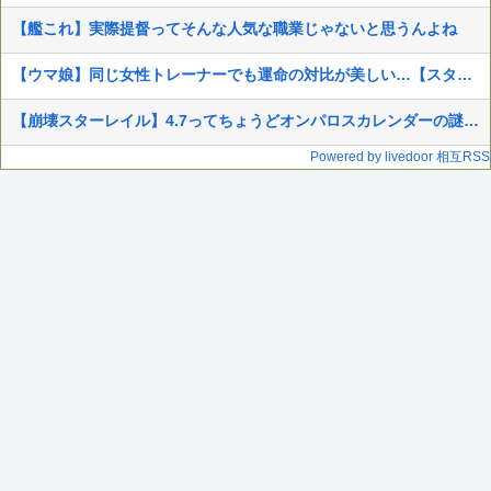
【艦これ】実際提督ってそんな人気な職業じゃないと思うんよね
【ウマ娘】同じ女性トレーナーでも運命の対比が美しい…【スタブロ第63話】
【崩壊スターレイル】4.7ってちょうどオンパロスカレンダーの謎の印の日にリリースなりそうだから、オンパロス復活か?
Powered by livedoor 相互RSS