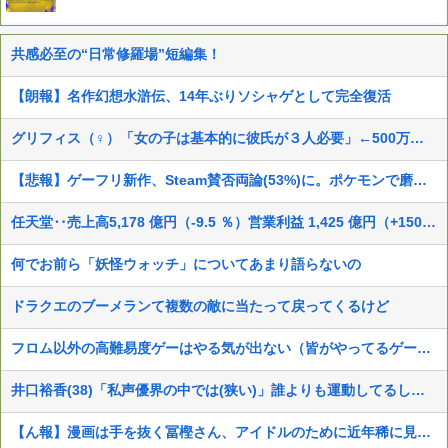
共感必至の“日常修羅場”短編集！
【朗報】名作幻想水滸伝、14年ぶりソシャゲとして完全復活
グリフィス（♀）「女の子は基本的に彼氏が３人必要」←500万バズwww
【悲報】ゲーフリ新作、Steam賛否両論(53%)に。ポケモンで磨いた技術力…
任天堂‥売上高5,178 億円（-9.5 ％）営業利益 1,425 億円（+150.5 %）
何でお前ら「妖怪ウォッチ」についてあまり語らないの
ドラクエのブーメランて複数の敵に当たって戻ってくるけど
フロム以外の高難易度ゲーはやる気が出ない（皆がやってるゲームじゃないと達成感がない）←この考えが共感多数にｗｗ
井口裕香(38)「私声優界の中では(狭い)」誰よりも運動してるしお尻仕上がってると自負してます。負けないっ！」
【ん報】漫画は手を抜く冨樫さん、アイドルのために近年稀に見る美麗イラストを描くww