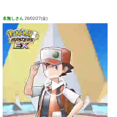
名無しさん
26/02/27(金)
動
画
プ
レ
ー
ヤ
ー