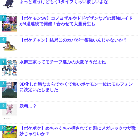
ょっと違うけどもう1タイプくらい欲しいよな
【ポケモンSV】コノヨザルやドドゲザンなどの最強レイド
が4週連続で開催！合わせて大量発生も
【ポケチャン】結局このカバが一番強いんじゃないか？
水御三家ってモチーフ選ぶの大変そうだよね
3D化した時なまらでかくて怖いポケモン一位はモルフォン
に決定いたしました
妖精…？
【ポケポケ】めちゃくちゃ押されてた割にメガレックウザ微
妙じゃないか？