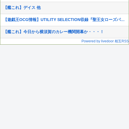
【艦これ】デイス 他
【遊戯王OCG情報】UTILITY SELECTION収録『聖王女ローズパメラ』、『月女神の至天』等の実物動画
【艦これ】今日から横須賀のカレー機関開幕か・・・！
Powered by livedoor 相互RSS