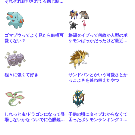
それぞれ封印されてる感じ結構
量産されてたのかな
ゴマゾウってよく見たら結構可
格闘タイプって何故か人型のポ
愛くない？
ケモンばっかだったけど最近は
こういう人型に囚われない体型
も増えてきたね
程々に強くて好き
サンドパンとかいう可愛さとか
っこよさを兼ね備えたやつ
しれっと虫/ドラゴンになって登
子供の頃にタイプわからなくて
場しないかな ついでに色眼鏡辺
困ったポケモンランキング１位
りも貰って
はる