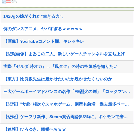
1420gの娘がくれた“生きる力”。
例のダンスアニメ、ヤバすぎるｗｗｗｗｗ
【画像】YouTubeコメント欄、キレッキレ
【悲報画像】よゐこの二人、新しいゲームチャンネルを立ち上げるwwww
実際『ゼルダ 時オカ』→『風タク』の時の空気感を知りたい
【東方】比良坂先生は履かせたいのか履かせたくないのか
三大ゲームボーイアドバンスの名作「FE烈火の剣」「ロックマンエグゼ3」
【悲報】”サ終”相次ぐスマホゲーム、倒産も急増 過去最多ペースで推移
【悲報】ゲーフリ新作、Steam賛否両論(53%)に。ポケモンで磨いた技術力…
【速報】ひろゆき、離婚へｗｗｗ