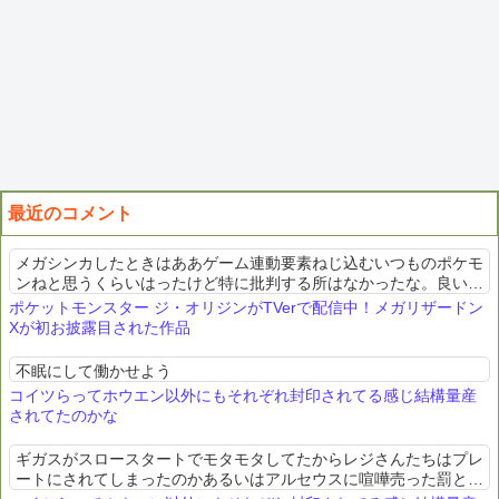
最近のコメント
メガシンカしたときはああゲーム連動要素ねじ込むいつものポケモ
ンねと思うくらいはったけど特に批判する所はなかったな。良いア
ニメ
ポケットモンスター ジ・オリジンがTVerで配信中！メガリザードン
Xが初お披露目された作品
不眠にして働かせよう
コイツらってホウエン以外にもそれぞれ封印されてる感じ結構量産
されてたのかな
ギガスがスロースタートでモタモタしてたからレジさんたちはプレ
ートにされてしまったのかあるいはアルセウスに喧嘩売った罰とし