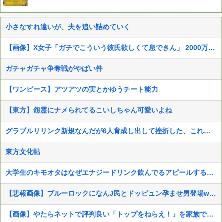
小さなすれ違いが、夫を追い詰めていく
【画像】X女子「ガチでこういう彼氏欲しくて息できん」 2000万バズ
ガチャガチャ争奪戦がやばい件
【ワンピース】アツアツの実とかゆうチート能力
【東方】怨霊にナメられてるこいしちゃん可愛いよね
グラブルリリンク新規なんだが6人育成し出して挫折した、これ全キャラ育成するのにどんだけかかるの？
東方文化帖
大学生のキモオタはなぜエナジードリンク飲んでるアピールするんや
【悲報画像】ブルーロックになんJ民とドッピュン孕ませ男登場www
【画像】やたらネットで評判良い「トップをねらえ！」を家族で見た結果とんでもない物が映ったんだが…