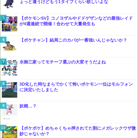
ょっと違うけどもう1タイプくらい欲しいよな
【ポケモンSV】コノヨザルやドドゲザンなどの最強レイド
が4週連続で開催！合わせて大量発生も
【ポケチャン】結局このカバが一番強いんじゃないか？
水御三家ってモチーフ選ぶの大変そうだよね
3D化した時なまらでかくて怖いポケモン一位はモルフォン
に決定いたしました
妖精…？
【ポケポケ】めちゃくちゃ押されてた割にメガレックウザ微
妙じゃないか？