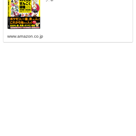
ク: 本
www.amazon.co.jp