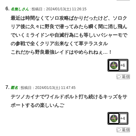
名無しさん
:
投稿日：2024/01/13(土) 11:26:15
最近は時間なくてソロ攻略ばかりだったけど、ソロク
リア後に久々に野良で潜ってみたら瞬く間に消し飛ん
でいくミライドンや自滅行為にも等しいバシャーモで
の参戦で全くクリア出来なくて草テラスタル
これだから野良最強レイドはやめられねぇ…！
+6
返信
匿名
:
投稿日：2024/01/13(土) 11:47:45
テツノカイナでワイルドボルト打ち続けるキッズをサ
ポートするの楽しいんご
+4
返信