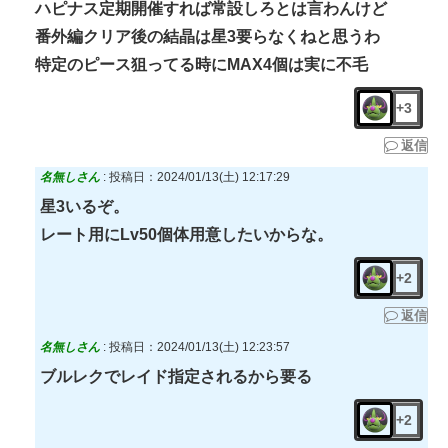
ハピナス定期開催すれば常設しろとは言わんけど
番外編クリア後の結晶は星3要らなくねと思うわ
特定のピース狙ってる時にMAX4個は実に不毛
+3
返信
名無しさん
:
投稿日：2024/01/13(土) 12:17:29
星3いるぞ。
レート用にLv50個体用意したいからな。
+2
返信
名無しさん
:
投稿日：2024/01/13(土) 12:23:57
ブルレクでレイド指定されるから要る
+2