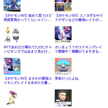
【ポケモンSV】改めて思うけど
【ポケモンSV】コノヨザルやド
突然変異かってくらいメインス
ドゲザンなどの最強レイドが4
トーリーがめちゃくちゃいい
週連続で開催！合わせて大量発
生も
SVであれだけ暴れてたのにチャ
さいきょう？のコイキングレイ
ンピオンズではあまり見かけな
ド開催中！報酬がうますぎる神
いな…
レイドきたな
【ポケモンSV】まさかの最強コ
革命だったよね
イキングレイド＆水ポケ大量発
生イベントが開催！