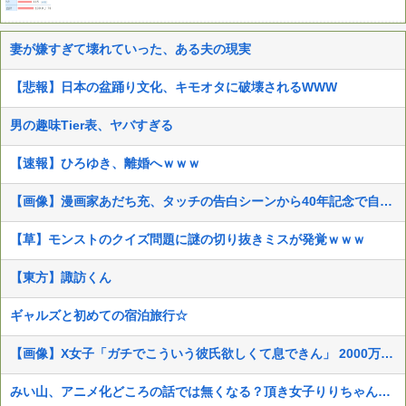
妻が嫌すぎて壊れていった、ある夫の現実
【悲報】日本の盆踊り文化、キモオタに破壊されるWWW
男の趣味Tier表、ヤバすぎる
【速報】ひろゆき、離婚へｗｗｗ
【画像】漫画家あだち充、タッチの告白シーンから40年記念で自分自身が浅倉南になりきり投稿
【草】モンストのクイズ問題に謎の切り抜きミスが発覚ｗｗｗ
【東方】諏訪くん
ギャルズと初めての宿泊旅行☆
【画像】X女子「ガチでこういう彼氏欲しくて息できん」 2000万バズ
みい山、アニメ化どころの話では無くなる？頂き女子りりちゃん界隈（反社）との繫がりが見付かったと話題に