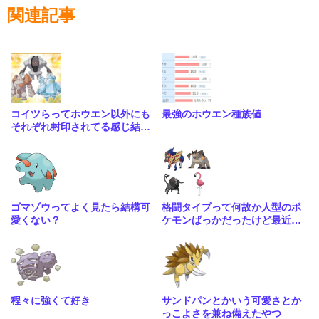
関連記事
コイツらってホウエン以外にも
最強のホウエン種族値
それぞれ封印されてる感じ結構
量産されてたのかな
ゴマゾウってよく見たら結構可
格闘タイプって何故か人型のポ
愛くない？
ケモンばっかだったけど最近は
こういう人型に囚われない体型
も増えてきたね
程々に強くて好き
サンドパンとかいう可愛さとか
っこよさを兼ね備えたやつ