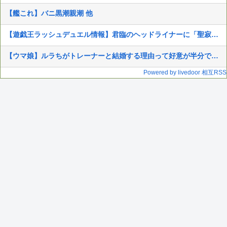
【艦これ】バニ黒潮親潮 他
【遊戯王ラッシュデュエル情報】君臨のヘッドライナーに「聖寂の護り手アルテネ」、「聖寂の祈り手」、「アルテネの大聖堂」等が新規収録決定！
【ウマ娘】ルラちがトレーナーと結婚する理由って好意が半分で一生お世話してもらうのが半分なのでは
Powered by livedoor 相互RSS