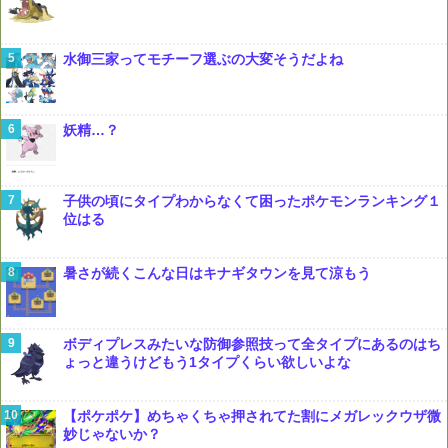
水御三家ってモチーフ選ぶの大変そうだよね
妖精…？
子供の頃にタイプわからなくて困ったポケモンランキング１
位はる
暑さが続くこんな日はキナギタウンを見て涼もう
ボディプレスみたいな防御参照技って全タイプにあるのはち
ょっと違うけどもう1タイプくらい欲しいよな
【ポケポケ】めちゃくちゃ押されてた割にメガレックウザ微
妙じゃないか？