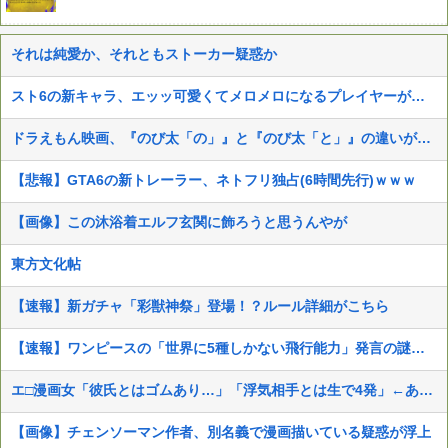
それは純愛か、それともストーカー疑惑か
スト6の新キャラ、エッッ可愛くてメロメロになるプレイヤーが続出ｗｗ
ドラえもん映画、『のび太「の」』と『のび太「と」』の違いがわからないと話題に
【悲報】GTA6の新トレーラー、ネトフリ独占(6時間先行)ｗｗｗ
【画像】この沐浴着エルフ玄関に飾ろうと思うんやが
東方文化帖
【速報】新ガチャ「彩獣神祭」登場！？ルール詳細がこちら
【速報】ワンピースの「世界に5種しかない飛行能力」発言の謎が解けるWWW
エ□漫画女「彼氏とはゴムあり…」「浮気相手とは生で4発」←ありえなすぎて草
【画像】チェンソーマン作者、別名義で漫画描いている疑惑が浮上