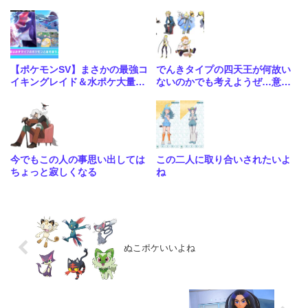
いな…
レイドきたな
【ポケモンSV】まさかの最強コ
でんきタイプの四天王が何故い
イキングレイド＆水ポケ大量発
ないのかでも考えようぜ…意外
生イベントが開催！
と四天王にいないタイプってあ
るよな
今でもこの人の事思い出しては
この二人に取り合いされたいよ
ちょっと寂しくなる
ね
ぬこポケいいよね