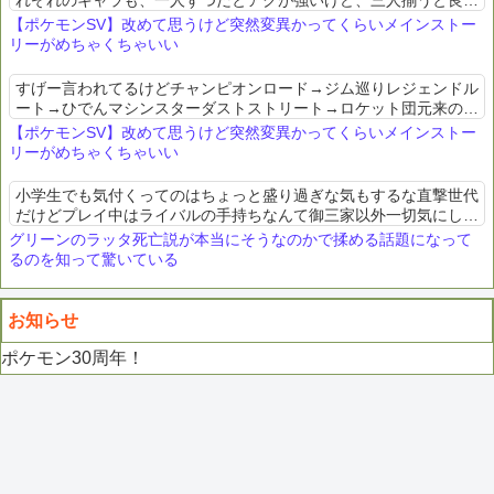
れぞれのキャラも、一人ずつだとアクが強いけど、三人揃うと良い
感じに中和されてるのも良かった
【ポケモンSV】改めて思うけど突然変異かってくらいメインストー
リーがめちゃくちゃいい
すげー言われてるけどチャンピオンロード→ジム巡りレジェンドル
ート→ひでんマシンスターダストストリート→ロケット団元来のポ
ケモン要素を新しい形かつストーリーにうまく落とし込んでるのが
【ポケモンSV】改めて思うけど突然変異かってくらいメインストー
素晴らしい
リーがめちゃくちゃいい
小学生でも気付くってのはちょっと盛り過ぎな気もするな直撃世代
だけどプレイ中はライバルの手持ちなんて御三家以外一切気にして
なかったぞ
グリーンのラッタ死亡説が本当にそうなのかで揉める話題になって
るのを知って驚いている
お知らせ
ポケモン30周年！