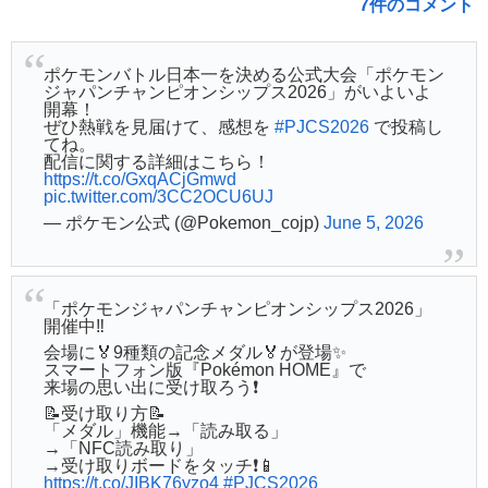
7件のコメント
ポケモンバトル日本一を決める公式大会「ポケモン
ジャパンチャンピオンシップス2026」がいよいよ
開幕！
ぜひ熱戦を見届けて、感想を
#PJCS2026
で投稿し
てね。
配信に関する詳細はこちら！
https://t.co/GxqACjGmwd
pic.twitter.com/3CC2OCU6UJ
— ポケモン公式 (@Pokemon_cojp)
June 5, 2026
「ポケモンジャパンチャンピオンシップス2026」
開催中‼️
会場に🏅9種類の記念メダル🏅が登場✨
スマートフォン版『Pokémon HOME』で
来場の思い出に受け取ろう❗️
📝受け取り方📝
「メダル」機能→「読み取る」
→「NFC読み取り」
→受け取りボードをタッチ❗️📱
https://t.co/JIBK76yzo4
#PJCS2026