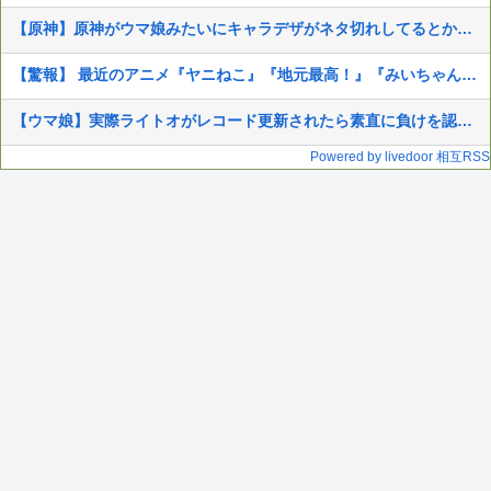
【原神】原神がウマ娘みたいにキャラデザがネタ切れしてるとか言ってる奴いるんだが、そうなの？
【驚報】 最近のアニメ『ヤニねこ』『地元最高！』『みいちゃんと山田さん』『ドカ食いダイスキ！ もちづきさん』
【ウマ娘】実際ライトオがレコード更新されたら素直に負けを認めて称賛しそうだよな
Powered by livedoor 相互RSS