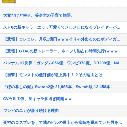
大変だけど幸せ。等身大の子育て物語。
スト6の新キャラ、エッッ可愛くてメロメロになるプレイヤーが続出ｗｗ
【悲報】コレコレ、月収1億円ｗｗｗそりゃ外出るのにボディガードつけるわ…
【悲報】GTA6の新トレーラー、ネトフリ独占(6時間先行)ｗｗｗ
バンナム1Q決算「ガンダム656億、ワンピ378億、DB299億、NARUTO73億、仮面ライダー71億、アンパンマン28億」
【衝撃】モンストの低評価が急上昇中！？その理由とは
『ほの暮しの庭』Switch2版 21,965本、Switch版 12,458本
CV石川由依、良キャラ多過ぎ問題ｗｗ
ワンピのニカが滑り続ける理由
死神のコスプレをして隣のビルの屋上から病院を眺めていた男を逮捕ｗｗｗ