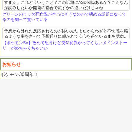
すまん、これどういうこと？この話題にASD関係あるか？こんなん
深読みしたいか開発の都合で流すかの違いだけじゃね
グリーンのラッタ死亡説が本当にそうなのかで揉める話題になって
るのを知って驚いている
予想から外れた反応されるのが怖いんだよだからわざと不快感を煽
るような事を言って予想通りに叩かれて安心を得ているまあ臆病で
可哀想な奴だから暖かく見守ってやってくれお前は次に「お前の事
【ポケモンSV】改めて思うけど突然変異かってくらいメインストー
だろ」と言う（予防線...
リーがめちゃくちゃいい
お知らせ
ポケモン30周年！