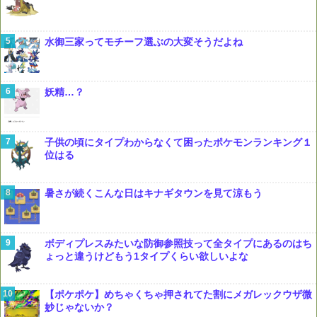
水御三家ってモチーフ選ぶの大変そうだよね
妖精…？
子供の頃にタイプわからなくて困ったポケモンランキング１
位はる
暑さが続くこんな日はキナギタウンを見て涼もう
ボディプレスみたいな防御参照技って全タイプにあるのはち
ょっと違うけどもう1タイプくらい欲しいよな
【ポケポケ】めちゃくちゃ押されてた割にメガレックウザ微
妙じゃないか？