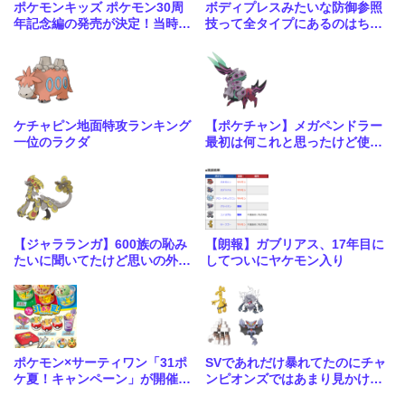
ポケモンキッズ ポケモン30周
ボディプレスみたいな防御参照
年記念編の発売が決定！当時の
技って全タイプにあるのはちょ
商品を復刻再現
っと違うけどもう1タイプくら
い欲しいよな
ケチャピン地面特攻ランキング
【ポケチャン】メガペンドラー
一位のラクダ
最初は何これと思ったけど使っ
てみるとなかなか面白い
【ジャラランガ】600族の恥み
【朗報】ガブリアス、17年目に
たいに聞いてたけど思いの外余
してついにヤケモン入り
裕で相手壊滅させてビックリし
たダブ
ポケモン×サーティワン「31ポ
SVであれだけ暴れてたのにチャ
ケ夏！キャンペーン」が開催が
ンピオンズではあまり見かけな
開催決定！8月1日より
いな…