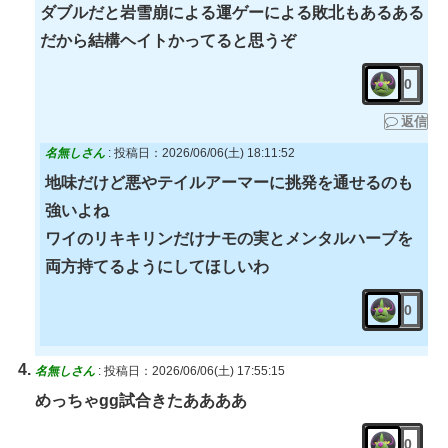
ダブルだと岩雪崩による運ゲーによる敗北もあるある
だから結構ヘイトかってると思うぞ
0
返信
名無しさん
:
投稿日：2026/06/06(土) 18:11:52
地味だけど悪やテイルアーマーに挑発を通せるのも
強いよね
ワイのリキキリンだけナモの実とメンタルハーブを
両方持てるようにしてほしいわ
0
名無しさん
:
投稿日：2026/06/06(土) 17:55:15
めっちゃgg試合きたああああ
0