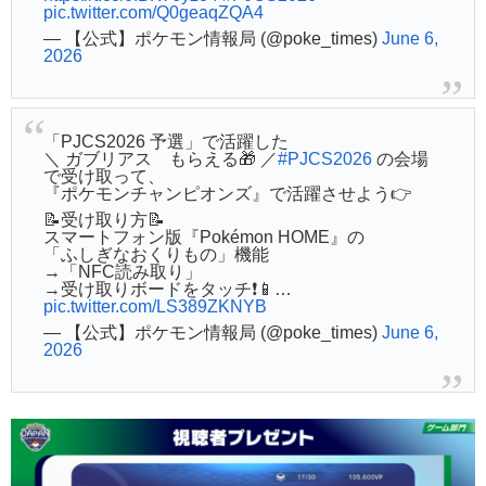
pic.twitter.com/Q0geaqZQA4
— 【公式】ポケモン情報局 (@poke_times)
June 6,
2026
「PJCS2026 予選」で活躍した
＼ ガブリアス もらえる🎁 ／
#PJCS2026
の会場
で受け取って、
『ポケモンチャンピオンズ』で活躍させよう👉
📝受け取り方📝
スマートフォン版『Pokémon HOME』の
「ふしぎなおくりもの」機能
→「NFC読み取り」
→受け取りボードをタッチ❗️📱…
pic.twitter.com/LS389ZKNYB
— 【公式】ポケモン情報局 (@poke_times)
June 6,
2026