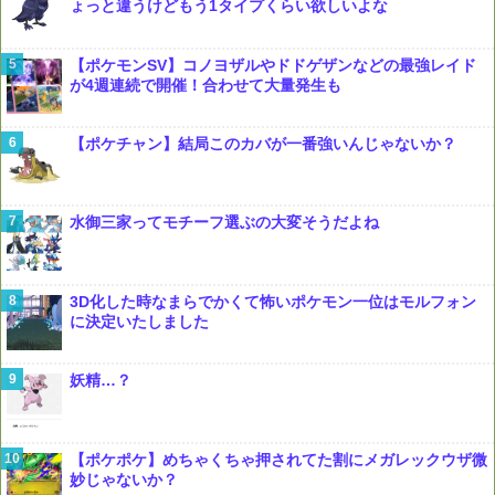
ょっと違うけどもう1タイプくらい欲しいよな
【ポケモンSV】コノヨザルやドドゲザンなどの最強レイド
が4週連続で開催！合わせて大量発生も
【ポケチャン】結局このカバが一番強いんじゃないか？
水御三家ってモチーフ選ぶの大変そうだよね
3D化した時なまらでかくて怖いポケモン一位はモルフォン
に決定いたしました
妖精…？
【ポケポケ】めちゃくちゃ押されてた割にメガレックウザ微
妙じゃないか？