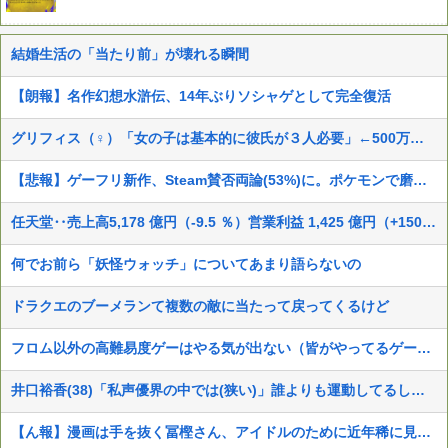
結婚生活の「当たり前」が壊れる瞬間
【朗報】名作幻想水滸伝、14年ぶりソシャゲとして完全復活
グリフィス（♀）「女の子は基本的に彼氏が３人必要」←500万バズwww
【悲報】ゲーフリ新作、Steam賛否両論(53%)に。ポケモンで磨いた技術力…
任天堂‥売上高5,178 億円（-9.5 ％）営業利益 1,425 億円（+150.5 %）
何でお前ら「妖怪ウォッチ」についてあまり語らないの
ドラクエのブーメランて複数の敵に当たって戻ってくるけど
フロム以外の高難易度ゲーはやる気が出ない（皆がやってるゲームじゃないと達成感がない）←この考えが共感多数にｗｗ
井口裕香(38)「私声優界の中では(狭い)」誰よりも運動してるしお尻仕上がってると自負してます。負けないっ！」
【ん報】漫画は手を抜く冨樫さん、アイドルのために近年稀に見る美麗イラストを描くww