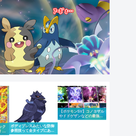
【ポケモンSV】コノヨザル
やドドゲザンなどの最強レ
イドが4週連続で開催！合
わせて大量発生も
ボディプレスみたいな防御
ック
参照技って全タイプにある
！！
のはちょっと違うけどもう
にな