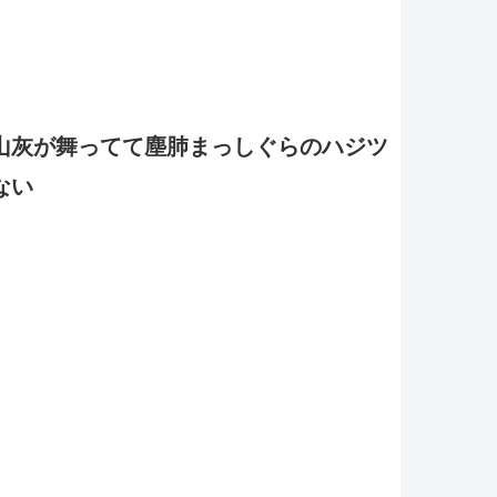
山灰が舞ってて塵肺まっしぐらのハジツ
ない