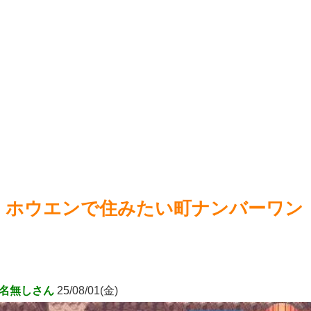
【艦こ
しお尻仕上がってると自負してます。負けないっ！」
NEW!
【ウ
【悲報】オタクの高齢化問題、深刻
NEW!
【ウ
【画像】X女子「ガチでこういう彼氏欲しくて息できん」
ムのパ
2000万バズ
NEW!
【遊
【公式】ライザのアトリエ、AI化ｗｗｗ
NEW!
ェムパ
【艦こ
Powered by livedoor 相互RSS
Power
ホウエンで住みたい町ナンバーワン
名無しさん
25/08/01(金)