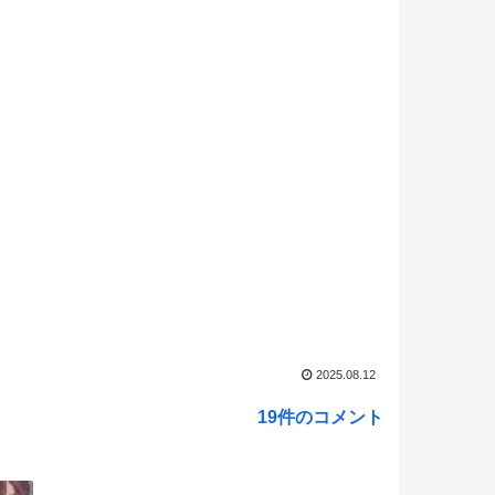
れ】ジャージ鹿島 他
NEW!
マ娘】セイちゃんの攻撃力を見よ！！！
NEW!
マ娘】ヴェルサイユリゾートファームにローズキングダ
ネルが到着
NEW!
戯王マスターデュエル】「マルチャミー・フワロス」ジ
ックセット等が登場！
NEW!
れ】これがラ級ちゃんの水着modeか・・・！
NEW!
ed by livedoor 相互RSS
2025.08.12
19件のコメント