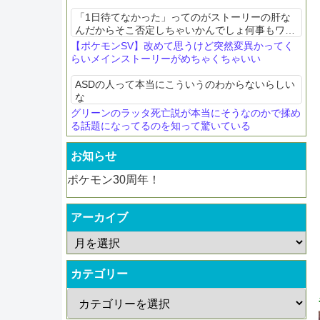
「1日待てなかった」ってのがストーリーの肝な
んだからそこ否定しちゃいかんでしょ何事もワン
マンで誰よりもガラルの未来を憂ていた人が狂っ
【ポケモンSV】改めて思うけど突然変異かってく
てしまう話なんだから
らいメインストーリーがめちゃくちゃいい
ASDの人って本当にこういうのわからないらしい
な
グリーンのラッタ死亡説が本当にそうなのかで揉め
る話題になってるのを知って驚いている
お知らせ
ポケモン30周年！
アーカイブ
カテゴリー