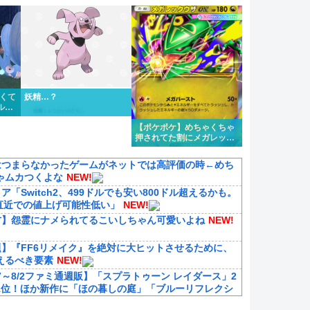
1タイプくらい欲しいよな
かくて
妖精…？
ルフ
た
【ポケポケ】めちゃくちゃ
押されてた割にメガレック
ウザ微妙じゃないか？
はつまらなかったゲームがネットでは高評価の時←めち
ゃムカつくよな
NEW!
ア「Switch2、499ドルでも安い800ドル超えるかも。
は直近での値上げ可能性低い」
NEW!
方】怨霊にナメられてるこいしちゃん可愛いよね
NEW!
題】『FF6リメイク』を絶対に大ヒットさせるために、
えるべき要素
NEW!
27～8/2ファミ通週販】「スプラトゥーン レイダース」2
1位！ほか新作に「ほの暮しの庭」「ブルーリフレクシ
カルテット」などランクイン！！
NEW!