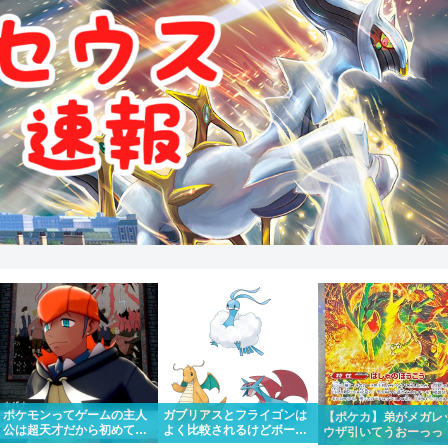
ポケモンってゲームの主人
ガブリアスとフライゴンは
【ポケカ】弟がメガレ
公は超天才だから初めて出
よく比較されるけどボーマ
ウザ引いてうおーっっ
場したポケモンリーグもさ
ンダやカイリューとチルタ
かっけー！！って一緒