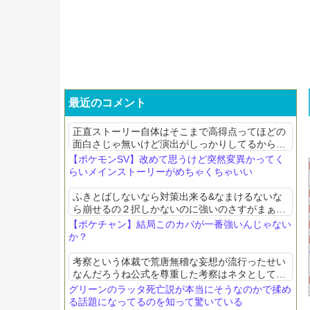
最近のコメント
正直ストーリー自体はそこまで高得点ってほどの
面白さじゃ無いけど演出がしっかりしてるから熱
い展開やいい後味になってる脚本家は普通だけど
【ポケモンSV】改めて思うけど突然変異かってく
監督に恵まれた映画みたいな感じ
らいメインストーリーがめちゃくちゃいい
ふきとばしないなら対策出来る&なまけるないな
ら崩せるの２択しかないのに強いのさすがまぁス
テロ切ってふきとばしあくび怠けるとかも居るけ
【ポケチャン】結局このカバが一番強いんじゃない
ど
か？
考察という体裁で荒唐無稽な妄想が流行ったせい
なんだろうね公式を尊重した考察はネタとして楽
しんでいきたい
グリーンのラッタ死亡説が本当にそうなのかで揉め
る話題になってるのを知って驚いている