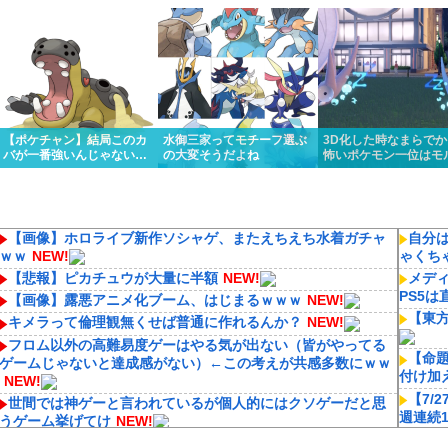
くっと優勝しちゃうけど…
リスってあんまり比較され
ってるんだけど…
ないよね
【ポケチャン】結局このカ
水御三家ってモチーフ選ぶ
3D化した時なまらで
バが一番強いんじゃない
の大変そうだよね
怖いポケモン一位はモ
か？
ォンに決定いたしまし
【画像】ホロライブ新作ソシャゲ、またえちえち水着ガチャ
自分
ｗｗ
NEW!
ゃくち
【悲報】ピカチュウが大量に半額
NEW!
メディ
PS5
【画像】露悪アニメ化ブーム、はじまるｗｗｗ
NEW!
【東
キメラって倫理観無くせば普通に作れるんか？
NEW!
フロム以外の高難易度ゲーはやる気が出ない（皆がやってる
【命
ゲームじゃないと達成感がない）←この考えが共感多数にｗｗ
付け加
NEW!
【7/
世間では神ゲーと言われているが個人的にはクソゲーだと思
週連続
うゲーム挙げてけ
NEW!
ョン 
井口裕香(38)「私声優界の中では(狭い)」誰よりも運動してる