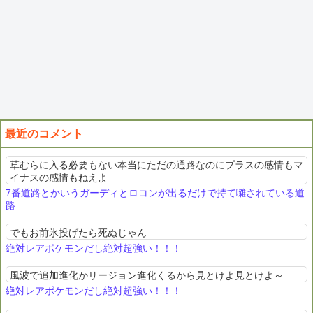
最近のコメント
草むらに入る必要もない本当にただの通路なのにプラスの感情もマ
イナスの感情もねえよ
7番道路とかいうガーディとロコンが出るだけで持て囃されている道
路
でもお前氷投げたら死ぬじゃん
絶対レアポケモンだし絶対超強い！！！
風波で追加進化かリージョン進化くるから見とけよ見とけよ～
絶対レアポケモンだし絶対超強い！！！