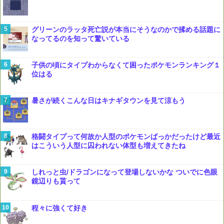
グリーンのラッタ死亡説が本当にそうなのかで揉める話題に
なってるのを知って驚いている
子供の頃にタイプわからなくて困ったポケモンランキング１
位はる
暑さが続くこんな日はキナギタウンを見て涼もう
格闘タイプって何故か人型のポケモンばっかだったけど最近
はこういう人型に囚われない体型も増えてきたね
しれっと虫/ドラゴンになって登場しないかな ついでに色眼
鏡辺りも貰って
程々に強くて好き