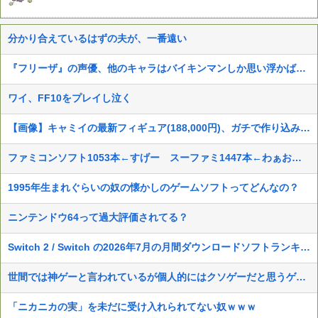
分かり合えているはずの夫が、一番遠い
『フリーザ』の声優、他のキャラはバイキンマンしか思い浮かばないｗｗ
ワイ、FF10をプレイし泣く
【画像】キャミイの最新フィギュア(188,000円)、ガチで作り込みがエグすぎる
ファミコンソフト1053本←すげー スーファミ1447本←わぁお！ N64 196本←！？！？
1995年生まれぐらいの奴の懐かしのゲームソフトってどんなの？
ニンテンドウ64って過大評価されてる？
Switch 2 / Switch の2026年7月の月間ダウンロードソフトランキング
世間では神ゲーと言われているが個人的にはクソゲーだと思うゲーム挙げてけ
「ニカニカの実」を未だに受け入れられてない奴ｗｗｗ