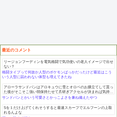
最近のコメント
リージョンフーディンを電気格闘で気功使いの老人イメージで出せ
ない？
格闘タイプって何故か人型のポケモンばっかだったけど最近はこう
いう人型に囚われない体型も増えてきたね
アローラサンドパンはアロキュウに雪とオロベのお膳立てして貰っ
た後がそこそこ強い弱保持たせて爪研ぎアクセルが決まれば気持ち
良い
サンドパンとかいう可愛さとかっこよさを兼ね備えたやつ
Sを１だけ上げてくれそうすると最速スカーフでエルフーンの上取
れるんよな