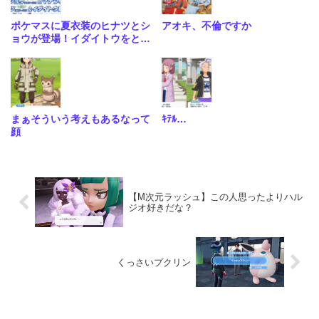
ポケマスに夏衣装のヒナツとシ
アオキ、不倫ですか
ョウが登場！イダイトウをとら
れてしまったススキに悲しき現
在…
まぁそういう考えもあるなって
ｷﾃﾙ…
顔
【M次元ラッシュ】この人思ったよりハル
ジオ好きだな？
くっさいプクリン